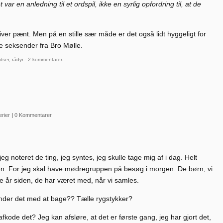
t var en anledning til et ordspil, ikke en syrlig opfordring til, at de
iver pænt. Men på en stille sær måde er det også lidt hyggeligt for
le seksender fra Bro Mølle.
tser
,
rådyr
-
2 kommentarer
.
rier
|
0 Kommentarer
 noteret de ting, jeg syntes, jeg skulle tage mig af i dag. Helt
igen. For jeg skal have mødregruppen på besøg i morgen. De børn, vi
ge år siden, de har været med, når vi samles.
nder det med at bage?? Tælle rygstykker?
fkode det? Jeg kan afsløre, at det er første gang, jeg har gjort det,