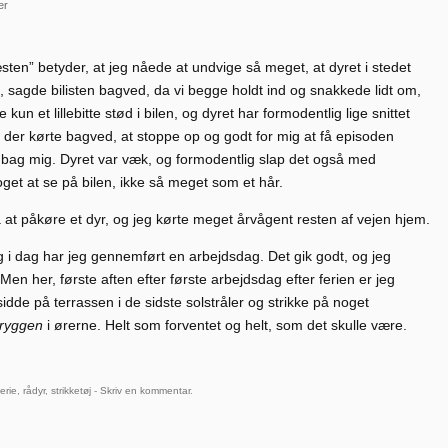
er
sten” betyder, at jeg nåede at undvige så meget, at dyret i stedet
, sagde bilisten bagved, da vi begge holdt ind og snakkede lidt om,
n et lillebitte stød i bilen, og dyret har formodentlig lige snittet
der kørte bagved, at stoppe op og godt for mig at få episoden
 bag mig. Dyret var væk, og formodentlig slap det også med
oget at se på bilen, ikke så meget som et hår.
å at påkøre et dyr, og jeg kørte meget årvågent resten af vejen hjem.
 i dag har jeg gennemført en arbejdsdag. Det gik godt, og jeg
en her, første aften efter første arbejdsdag efter ferien er jeg
idde på terrassen i de sidste solstråler og strikke på noget
 ryggen
i ørerne. Helt som forventet og helt, som det skulle være.
ferie
,
rådyr
,
strikketøj
-
Skriv en kommentar
.