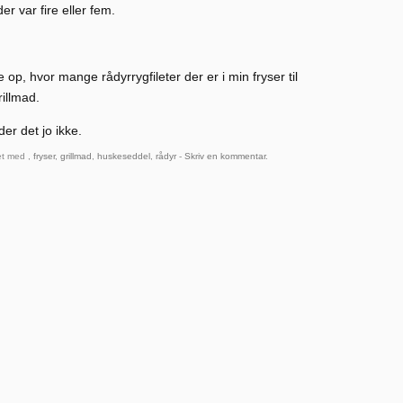
er var fire eller fem.
op, hvor mange rådyrrygfileter der er i min fryser til
illmad.
er det jo ikke.
et med ,
fryser
,
grillmad
,
huskeseddel
,
rådyr
-
Skriv en kommentar
.