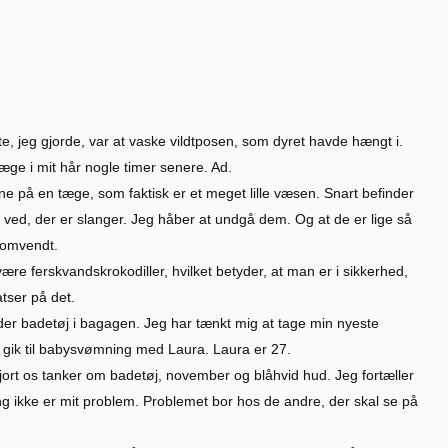
e, jeg gjorde, var at vaske vildtposen, som dyret havde hængt i.
tæge i mit hår nogle timer senere. Ad.
e på en tæge, som faktisk er et meget lille væsen. Snart befinder
g ved, der er slanger. Jeg håber at undgå dem. Og at de er lige så
 omvendt.
være ferskvandskrokodiller, hvilket betyder, at man er i sikkerhed,
tser på det.
der badetøj i bagagen. Jeg har tænkt mig at tage min nyeste
 gik til babysvømning med Laura. Laura er 27.
 gjort os tanker om badetøj, november og blåhvid hud. Jeg fortæller
ng ikke er mit problem. Problemet bor hos de andre, der skal se på