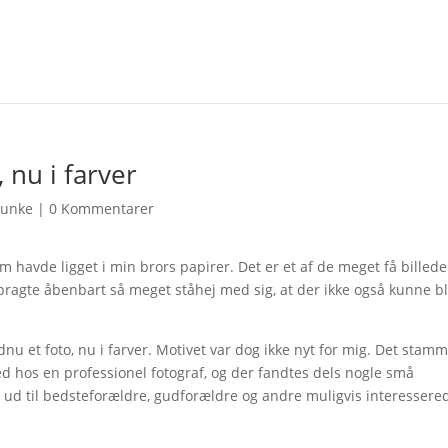
 nu i farver
bunke
|
0 Kommentarer
m havde ligget i min brors papirer. Det er et af de meget få billede
 bragte åbenbart så meget ståhej med sig, at der ikke også kunne bl
dnu et foto, nu i farver. Motivet var dog ikke nyt for mig. Det stam
d hos en professionel fotograf, og der fandtes dels nogle små
lt ud til bedsteforældre, gudforældre og andre muligvis interessere