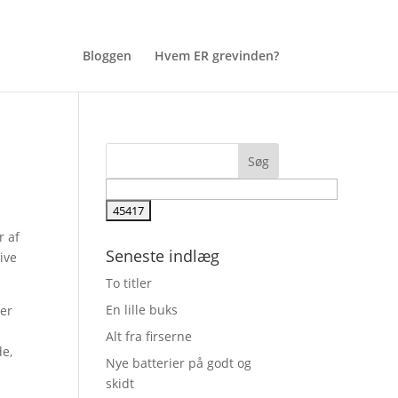
Bloggen
Hvem ER grevinden?
r af
Seneste indlæg
ive
To titler
En lille buks
mer
Alt fra firserne
de,
Nye batterier på godt og
skidt