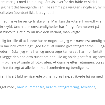
, som mor gik med i sin pung i årevis, hvorfor det både er slidt i
r jeg haft det hængende i en lille ramme på væggen i nogle år, hvil
valiteten åbenbart ikke beregnet til.
n med friske farver og friske øjne. Man kan diskutere, hvorvidt vi er
 min skyld. Under alle omstændigheder har fotografen noteret på
forstørrelse
. Det blev nu ikke den variant, man valgte.
lgelig for lille til at kunne huske noget – at jeg var nærmest umulig a
 har nok været lagt i god tid til at kunne give fotografierne i juleg
eder måske. Jeg ville hen og undersøge kameraet, har mor fortalt.
t lægge den ene arm rundt om den lille og holde godt fast, og sam
 og i øvrigt smile til fotografen. At dømme efter retningen, vores
 der har forsøgt at aflede opmærksomheden og berolige os.
i er i hvert fald nyfriserede og har vores fine, strikkede tøj på med
gget med ,
barn nummer tre
,
brødre
,
fotografering
,
søskende
,