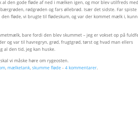
k al den gode fløde af ned i mælken igen, og mor blev utilfreds me
ordbærgrøden, rødgrøden og fars øllebrød. Især det sidste. Far spiste
å den fløde, vi brugte til flødeskum, og var der kommet mælk i, kun
metmælk, bare fordi den blev skummet – jeg er vokset op på fuldf
er og var til havregryn, grød, frugtgrød, tørst og hvad man ellers
ug al den tid, jeg kan huske.
 skal vi måske høre om rygeosten.
om
,
mælketank
,
skumme fløde
-
4 kommentarer
.