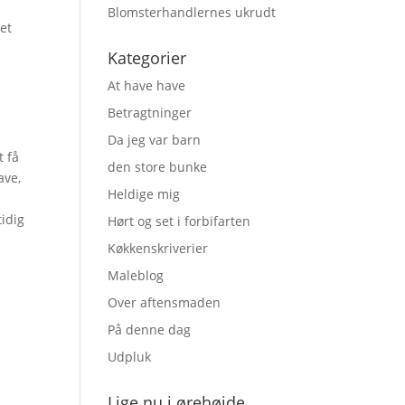
Blomsterhandlernes ukrudt
ket
Kategorier
At have have
Betragtninger
Da jeg var barn
t få
den store bunke
ave,
Heldige mig
tidig
Hørt og set i forbifarten
Køkkenskriverier
Maleblog
Over aftensmaden
På denne dag
Udpluk
Lige nu i ørehøjde