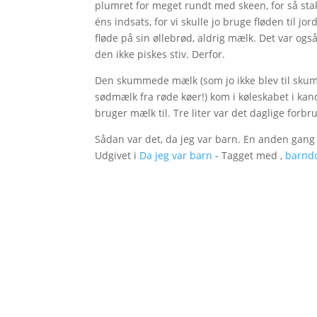
plumret for meget rundt med skeen, for så sta
éns indsats, for vi skulle jo bruge fløden til j
fløde på sin øllebrød, aldrig mælk. Det var ogs
den ikke piskes stiv. Derfor.
Den skummede mælk (som jo ikke blev til skum
sødmælk fra røde køer!) kom i køleskabet i kand
bruger mælk til. Tre liter var det daglige forbr
Sådan var det, da jeg var barn. En anden gang
Udgivet i
Da jeg var barn
- Tagget med ,
barnd