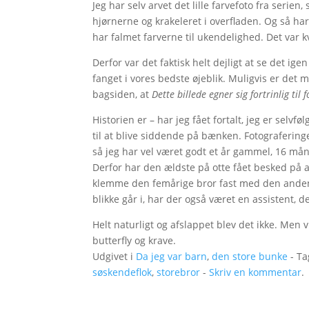
Jeg har selv arvet det lille farvefoto fra serien
hjørnerne og krakeleret i overfladen. Og så ha
har falmet farverne til ukendelighed. Det var k
Derfor var det faktisk helt dejligt at se det ige
fanget i vores bedste øjeblik. Muligvis er det
bagsiden, at
Dette billede egner sig fortrinlig til 
Historien er – har jeg fået fortalt, jeg er selvfø
til at blive siddende på bænken. Fotograferingen
så jeg har vel været godt et år gammel, 16 mån
Derfor har den ældste på otte fået besked på a
klemme den femårige bror fast med den anden –
blikke går i, har der også været en assistent,
Helt naturligt og afslappet blev det ikke. Men v
butterfly og krave.
Udgivet i
Da jeg var barn
,
den store bunke
- Ta
søskendeflok
,
storebror
-
Skriv en kommentar
.