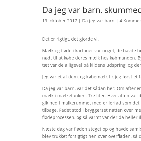
Da jeg var barn, skummed
19. oktober 2017
|
Da jeg var barn
|
4 Kommen
Det er rigtigt, det gjorde vi.
Mælk og fløde i kartoner var noget, de havde 
nødt til at købe deres mælk hos købmanden. Byb
tæt var de alligevel på kildens udspring, og der
Jeg var et af dem, og købemælk fik jeg først et 
Da jeg var barn, var det sådan her: Om aftene
mælk i mælketanken. Tre liter. Hver aften var 
gik ned i malkerummet med er lerfad som det p
tilbage. Fadet stod i bryggerset natten over med
flødeprocessen, og så varmt var der da heller i
Næste dag var fløden steget op og havde saml
blev trukket forsigtigt hen over overfladen, så 