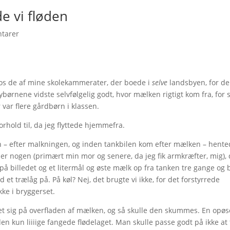
e vi fløden
tarer
hos de af mine skolekammerater, der boede i
selve
landsbyen, for de
ørnene vidste selvfølgelig godt, hvor mælken rigtigt kom fra, for 
 var flere gårdbørn i klassen.
forhold til, da jeg flyttede hjemmefra.
n – efter malkningen, og inden tankbilen kom efter mælken – hente
der nogen (primært min mor og senere, da jeg fik armkræfter, mig),
å billedet og et litermål og øste mælk op fra tanken tre gange og 
 et trælåg på. På køl? Nej, det brugte vi ikke, for det forstyrrede
kke i bryggerset.
et sig på overfladen af mælken, og så skulle den skummes. En opø
den kun liiiige fangede flødelaget. Man skulle passe godt på ikke at 