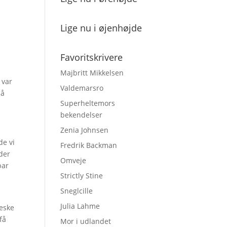
Lige nu i øjenhøjde
Favoritskrivere
Majbritt Mikkelsen
 var
Valdemarsro
så
Superheltemors
bekendelser
Zenia Johnsen
de vi
Fredrik Backman
 der
Omveje
bar
Strictly Stine
Sneglcille
Julia Lahme
seske
få
Mor i udlandet