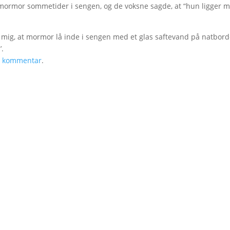
n mormor sommetider i sengen, og de voksne sagde, at “hun ligger 
ede mig, at mormor lå inde i sengen med et glas saftevand på natbord
’.
n kommentar
.