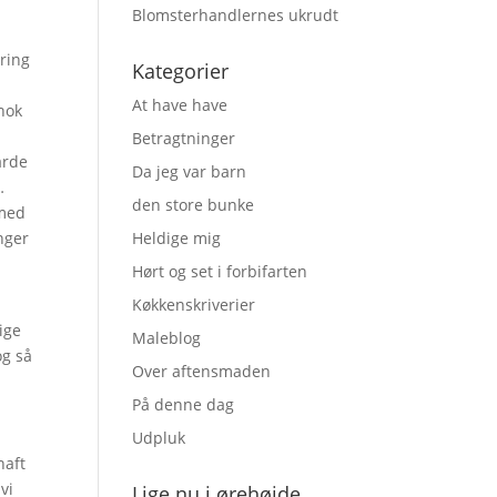
Blomsterhandlernes ukrudt
dring
Kategorier
At have have
nok
Betragtninger
årde
Da jeg var barn
…
den store bunke
 med
nger
Heldige mig
Hørt og set i forbifarten
Køkkenskriverier
lige
Maleblog
og så
Over aftensmaden
På denne dag
Udpluk
haft
vi
Lige nu i ørehøjde