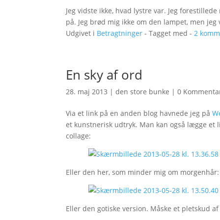
Jeg vidste ikke, hvad lystre var. Jeg foresti
på. Jeg brød mig ikke om den lampet, men jeg v
Udgivet i
Betragtninger
- Tagget med -
2 komm
En sky af ord
28. maj 2013
|
den store bunke
|
0 Kommenta
Via et link på en anden blog havnede jeg på
W
et kunstnerisk udtryk. Man kan også lægge et lin
collage:
Eller den her, som minder mig om morgenhår:
Eller den gotiske version. Måske et pletskud 