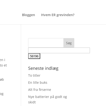
Bloggen
Hvem ER grevinden?
en i
to et
Seneste indlæg
To titler
løb
En lille buks
Alt fra firserne
 og
Nye batterier på godt og
skidt