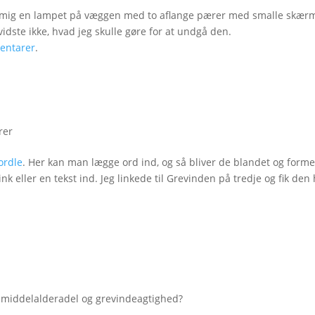
llede mig en lampet på væggen med to aflange pærer med smalle skær
idste ikke, hvad jeg skulle gøre for at undgå den.
entarer
.
rer
ordle
. Her kan man lægge ord ind, og så bliver de blandet og formet
k eller en tekst ind. Jeg linkede til Grevinden på tredje og fik den
af middelalderadel og grevindeagtighed?