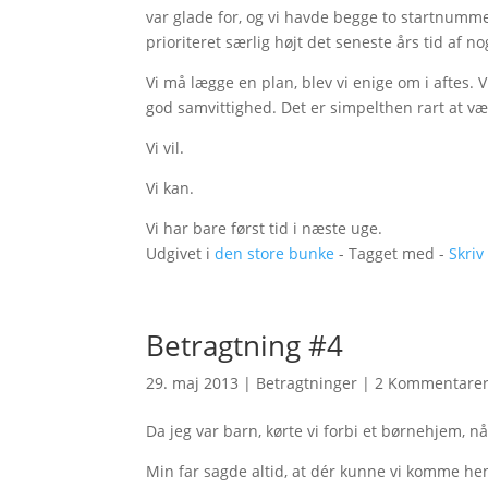
var glade for, og vi havde begge to startnummer
prioriteret særlig højt det seneste års tid af no
Vi må lægge en plan, blev vi enige om i aftes. V
god samvittighed. Det er simpelthen rart at vær
Vi vil.
Vi kan.
Vi har bare først tid i næste uge.
Udgivet i
den store bunke
- Tagget med -
Skri
Betragtning #4
29. maj 2013
|
Betragtninger
|
2 Kommentare
Da jeg var barn, kørte vi forbi et børnehjem, n
Min far sagde altid, at dér kunne vi komme hen, h