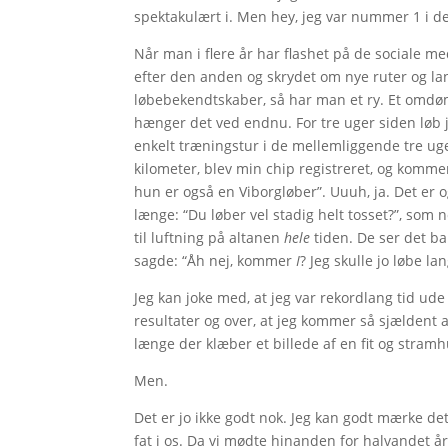
spektakulært i. Men hey, jeg var nummer 1 i 
Når man i flere år har flashet på de sociale m
efter den anden og skrydet om nye ruter og lan
løbebekendtskaber, så har man et ry. Et omdø
hænger det ved endnu. For tre uger siden løb 
enkelt træningstur i de mellemliggende tre ug
kilometer, blev min chip registreret, og kommen
hun er også en Viborgløber”. Uuuh, ja. Det er 
længe: “Du løber vel stadig helt tosset?”, som
til luftning på altanen
hele
tiden. De ser det ba
sagde: “Åh nej, kommer
I
? Jeg skulle jo løbe l
Jeg kan joke med, at jeg var rekordlang tid ude 
resultater og over, at jeg kommer så sjældent 
længe der klæber et billede af en fit og stramhu
Men.
Det er jo ikke godt nok. Jeg kan godt mærke det
fat i os. Da vi mødte hinanden for halvandet å