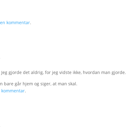
v en kommentar
.
r
 Jeg gjorde det aldrig, for jeg vidste ikke, hvordan man gjorde.
n bare går hjem og siger, at man skal.
n kommentar
.
r