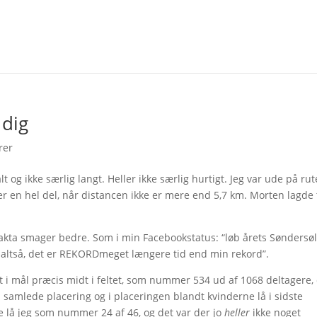
 dig
rer
alt og ikke særlig langt. Heller ikke særlig hurtigt. Jeg var ude på rut
er en hel del, når distancen ikke er mere end 5,7 km. Morten lagde 
 fakta smager bedre. Som i min Facebookstatus: “løb årets Søndersø
 altså, det er REKORDmeget længere tid end min rekord”.
i mål præcis midt i feltet, som nummer 534 ud af 1068 deltagere,
n samlede placering og i placeringen blandt kvinderne lå i sidste
se lå jeg som nummer 24 af 46, og det var der jo
heller
ikke noget