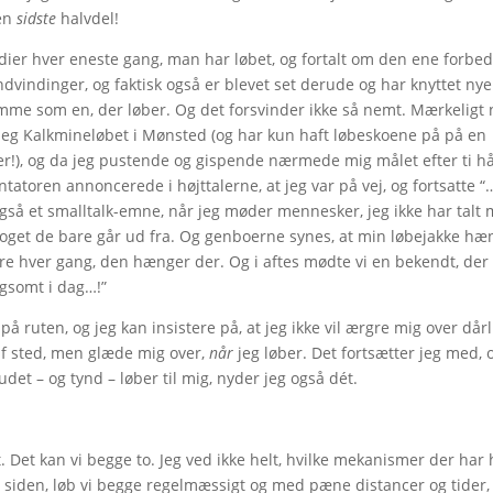
den
sidste
halvdel!
edier hver eneste gang, man har løbet, og fortalt om den ene forbe
dvindinger, og faktisk også er blevet set derude og har knyttet nye
mme som en, der løber. Og det forsvinder ikke så nemt. Mærkeligt 
jeg Kalkmineløbet i Mønsted (og har kun haft løbeskoene på på en
er!), og da jeg pustende og gispende nærmede mig målet efter ti h
tatoren annoncerede i højttalerne, at jeg var på vej, og fortsatte “
også et smalltalk-emne, når jeg møder mennesker, jeg ikke har talt
 noget de bare går ud fra. Og genboerne synes, at min løbejakke hæ
re hver gang, den hænger der. Og i aftes mødte vi en bekendt, der
angsomt i dag…!”
på ruten, og jeg kan insistere på, at jeg ikke vil ærgre mig over dår
af sted, men glæde mig over,
når
jeg løber. Det fortsætter jeg med, 
det – og tynd – løber til mig, nyder jeg også dét.
. Det kan vi begge to. Jeg ved ikke helt, hvilke mekanismer der har 
r siden, løb vi begge regelmæssigt og med pæne distancer og tider, 