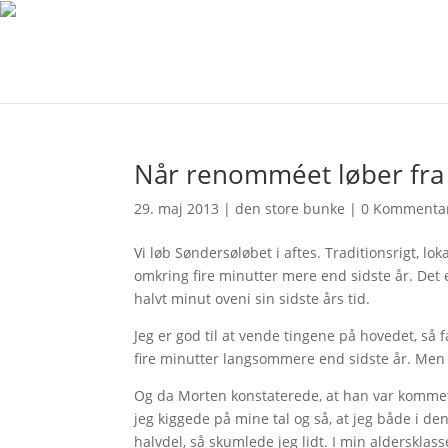
Når renomméet løber fra
29. maj 2013
|
den store bunke
|
0 Kommenta
Vi løb Søndersøløbet i aftes. Traditionsrigt, lok
omkring fire minutter mere end sidste år. Det 
halvt minut oveni sin sidste års tid.
Jeg er god til at vende tingene på hovedet, så
fire minutter langsommere end sidste år. Men
Og da Morten konstaterede, at han var kommet 
jeg kiggede på mine tal og så, at jeg både i de
halvdel, så skumlede jeg lidt. I min aldersklas