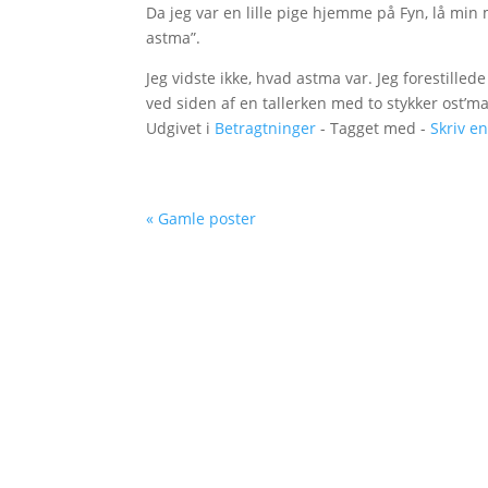
Da jeg var en lille pige hjemme på Fyn, lå mi
astma”.
Jeg vidste ikke, hvad astma var. Jeg forestill
ved siden af en tallerken med to stykker ost’ma
Udgivet i
Betragtninger
- Tagget med -
Skriv e
« Gamle poster