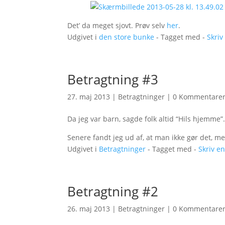
Det’ da meget sjovt. Prøv selv
her
.
Udgivet i
den store bunke
- Tagget med -
Skri
Betragtning #3
27. maj 2013
|
Betragtninger
|
0 Kommentare
Da jeg var barn, sagde folk altid “Hils hjemme”.
Senere fandt jeg ud af, at man ikke gør det, me
Udgivet i
Betragtninger
- Tagget med -
Skriv e
Betragtning #2
26. maj 2013
|
Betragtninger
|
0 Kommentare