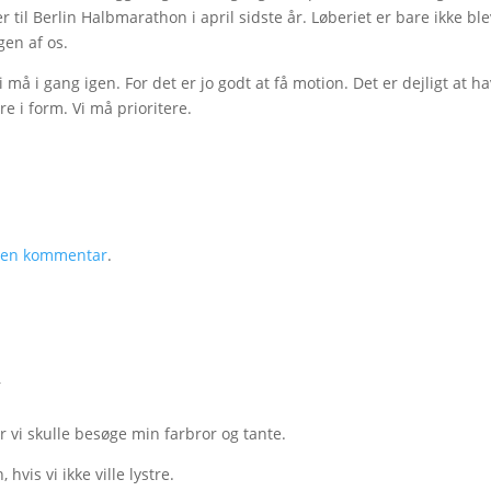
 til Berlin Halbmarathon i april sidste år. Løberiet er bare ikke ble
gen af os.
i må i gang igen. For det er jo godt at få motion. Det er dejligt at h
e i form. Vi må prioritere.
v en kommentar
.
r
år vi skulle besøge min farbror og tante.
vis vi ikke ville lystre.