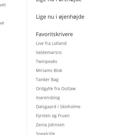
vet
Lige nu i øjenhøjde
ave
Favoritskrivere
Live fra Lolland
Valdemarsro
Twinpeaks
Miriams Blok
Tanker Bag
Ordgylle fra Outlaw
marensblog
Dalsgaard i Skivholme
Fyrsten og Fruen
Zenia Johnsen
Sneglcille