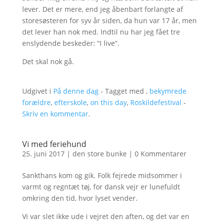
lever. Det er mere, end jeg åbenbart forlangte af
storesøsteren for syv år siden, da hun var 17 år, men
det lever han nok med. Indtil nu har jeg fået tre
enslydende beskeder: “I live”.
Det skal nok gå.
Udgivet i
På denne dag
- Tagget med ,
bekymrede
forældre
,
efterskole
,
on this day
,
Roskildefestival
-
Skriv en kommentar
.
Vi med feriehund
25. juni 2017
|
den store bunke
|
0 Kommentarer
Sankthans kom og gik. Folk fejrede midsommer i
varmt og regntæt tøj, for dansk vejr er lunefuldt
omkring den tid, hvor lyset vender.
Vi var slet ikke ude i vejret den aften, og det var en