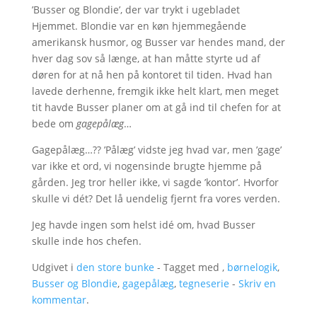
’Busser og Blondie’, der var trykt i ugebladet
Hjemmet. Blondie var en køn hjemmegående
amerikansk husmor, og Busser var hendes mand, der
hver dag sov så længe, at han måtte styrte ud af
døren for at nå hen på kontoret til tiden. Hvad han
lavede derhenne, fremgik ikke helt klart, men meget
tit havde Busser planer om at gå ind til chefen for at
bede om
gagepålæg
…
Gagepålæg…?? ’Pålæg’ vidste jeg hvad var, men ’gage’
var ikke et ord, vi nogensinde brugte hjemme på
gården. Jeg tror heller ikke, vi sagde ’kontor’. Hvorfor
skulle vi dét? Det lå uendelig fjernt fra vores verden.
Jeg havde ingen som helst idé om, hvad Busser
skulle inde hos chefen.
Udgivet i
den store bunke
- Tagget med ,
børnelogik
,
Busser og Blondie
,
gagepålæg
,
tegneserie
-
Skriv en
kommentar
.