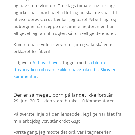
og bag store vinduer. Tre slags tomater og to slags
agurker har snart nået loftet, og nu skal de snart til
at vise deres værd. Tænker jeg bare! Peberfrugt og
aubergine når næppe de samme højder, men har
alligevel lagt an til frugter, så forskellige de end er.
Kom nu bare videre, vi venter jo, og salatskålen er
erklæret for åben!
Udgivet i
At have have
- Tagget med ,
æbletræ
,
drivhus
,
kolonihaven
,
køkkenhave
,
ukrudt
-
Skriv en
kommentar
.
Der er så meget, børn på landet ikke forstår
29. juni 2017
|
den store bunke
|
0 Kommentarer
På øverste linje på den lønseddel, jeg lige har fået fra
min arbejdsgiver, står ordet
Gage
.
Første gang, jeg mødte det ord, var i tegneserien