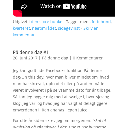
Udgivet i
den store bunke
- Tagget med ,
feriehund
,
kvarteret
,
nærområdet
,
sidegevinst
-
Skriv en
kommentar
.
På denne dag #1
26. juni 2017
|
På denne dag
|
0 Kommentarer
Jeg kan godt lide Facebooks funktion På denne
dag/On this day, hvor man bliver mindet om, hvad
man har skrevet, uploadet eller på anden måde
været involveret i på selvsamme dato for år tilbage.
Så kan jeg hygge mig med at svælge i, hvor sjov og
klog, jeg var, og hvad jeg har valgt at delagtiggøre
omverdenen i. Ren ananas i egen juice!
For otte år siden skrev jeg om morgenen:
“skal til
dimission på efterskolen i dag. Har et par hundrede