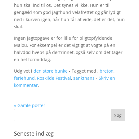
hun skal ind til os. Det synes vi ikke. Hun er til
gengæld som god jagthund velafrettet og går lydigt
ned i kurven igen, når hun får at vide, det er dét, hun
skal.
Ingen jagtopgave er for lille for pligtopfyldende
Malou. For eksempel er det vigtigt at vogte på en
halvdød hveps på dørtrinnet, også selv om det tager
en hel formiddag.
Udgivet i
den store bunke
- Tagget med ,
breton
,
feriehund
,
Roskilde Festival
,
sankthans
-
Skriv en
kommentar
.
« Gamle poster
Seneste indlæg