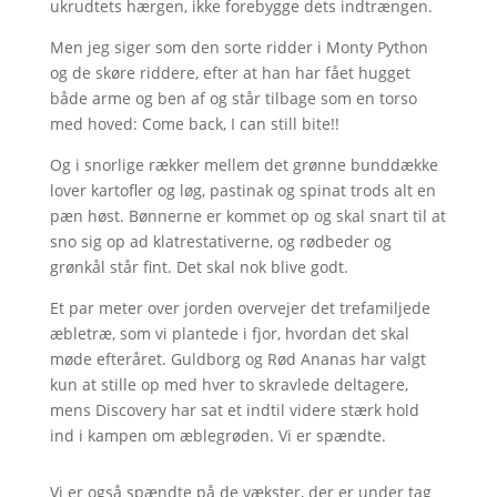
ukrudtets hærgen, ikke forebygge dets indtrængen.
Men jeg siger som den sorte ridder i Monty Python
og de skøre riddere, efter at han har fået hugget
både arme og ben af og står tilbage som en torso
med hoved: Come back, I can still bite!!
Og i snorlige rækker mellem det grønne bunddække
lover kartofler og løg, pastinak og spinat trods alt en
pæn høst. Bønnerne er kommet op og skal snart til at
sno sig op ad klatrestativerne, og rødbeder og
grønkål står fint. Det skal nok blive godt.
Et par meter over jorden overvejer det trefamiljede
æbletræ, som vi plantede i fjor, hvordan det skal
møde efteråret. Guldborg og Rød Ananas har valgt
kun at stille op med hver to skravlede deltagere,
mens Discovery har sat et indtil videre stærk hold
ind i kampen om æblegrøden. Vi er spændte.
Vi er også spændte på de vækster, der er under tag