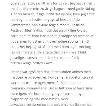
yderst bålfattig sankthans for os i år. Jeg havde travlt
med at blæse min 20-årige bagover med gode råd og
’Har du husket…?’ lige indtil det øjeblik, hvor jeg satte
ham og hans festivalbagage af hos en af de
kammerater, han skulle følges med til Roskilde
Festival. Eller faktisk indtil det øjeblik lige
før
, jeg
satte ham af, hvor han bad mig stoppe strømmen af
gode, men fuldstændigt overflødige spørgsmål. Et
knus, hej-hej, og så af sted med ham. I går modtog
jeg den første af de aftalte daglige – i hvert fald
jævnlige – sms’er med den korte, men fuldt
tilstrækkelige ordlyd
’i live’
.
Fredag var også den dag, feriehunden ankom med
madpakke og sovegrej. Hunden er en breton og skal
være hos os i tre uger, mens familien holder
oversøisk sommerferie. Det er lidt som at have små
børn igen, når hun et par gange hver nat tager
trappen op og står med næsen mod
soveværelsesdøren og spørger, om vi da ikke synes,