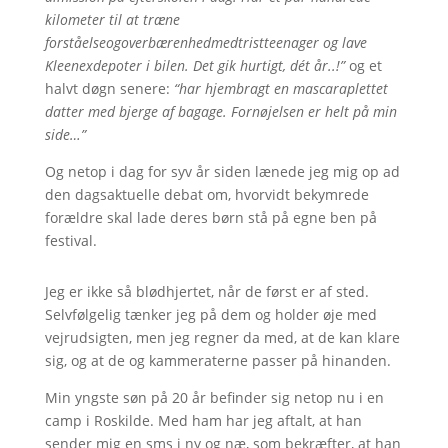
kilometer til at træne
forståelseogoverbærenhedmedtristteenager og lave
Kleenexdepoter i bilen. Det gik hurtigt, dét år..!”
og et
halvt døgn senere:
“har hjembragt en mascaraplettet
datter med bjerge af bagage. Fornøjelsen er helt på min
side…”
Og netop i dag for syv år siden lænede jeg mig op ad
den dagsaktuelle debat om, hvorvidt bekymrede
forældre skal lade deres børn stå på egne ben på
festival.
Jeg er ikke så blødhjertet, når de først er af sted.
Selvfølgelig tænker jeg på dem og holder øje med
vejrudsigten, men jeg regner da med, at de kan klare
sig, og at de og kammeraterne passer på hinanden.
Min yngste søn på 20 år befinder sig netop nu i en
camp i Roskilde. Med ham har jeg aftalt, at han
sender mig en sms i ny og næ, som bekræfter, at han