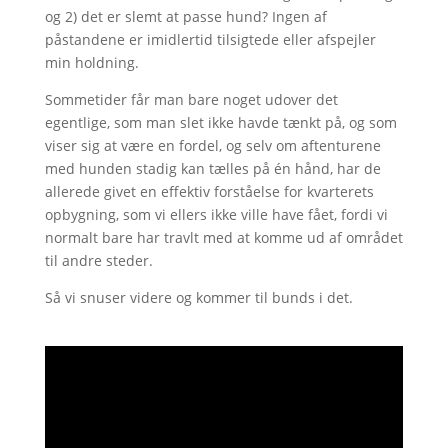
og 2) det er slemt at passe hund? Ingen af
påstandene er imidlertid tilsigtede eller afspejler
min holdning.
Sommetider får man bare noget udover det
egentlige, som man slet ikke havde tænkt på, og som
viser sig at være en fordel, og selv om aftenturene
med hunden stadig kan tælles på én hånd, har de
allerede givet en effektiv forståelse for kvarterets
opbygning, som vi ellers ikke ville have fået, fordi vi
normalt bare har travlt med at komme ud af området
til andre steder.
Så vi snuser videre og kommer til bunds i det.