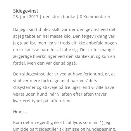
Sidegevinst
28. juni 2017
|
den store bunke
|
0 Kommentarer
Da jeg i sin tid blev skilt, var der den gevinst ved det,
at jeg tabte en hel masse kilo. Den følgevirkning var
jeg glad for, men jeg vil trods alt ikke anbefale nogen
en skilsmisse bare for at tabe sig. Der er for mange
ærgerlige bivirkninger ved den slankekur, og kun én
fordel. Men den var der så også.
Den sidegevinst, der er ved at have feriehund, er, at
vi bliver mere fortrolige med nærområdets
stisystemer og stikveje på tre uger, end vi ville have
været uden hund, når vi aften efter aften traver
kvarteret tyndt på lufteturene.
Hmm…
Kom det nu egentlig ikke til at lyde, som om 1) jeg
umiddelbart sidestiller skilsmisse og hundepasning,