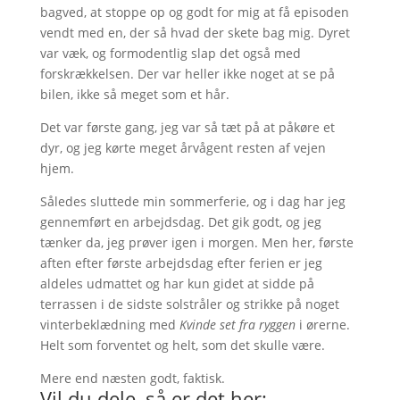
bagved, at stoppe op og godt for mig at få episoden
vendt med en, der så hvad der skete bag mig. Dyret
var væk, og formodentlig slap det også med
forskrækkelsen. Der var heller ikke noget at se på
bilen, ikke så meget som et hår.
Det var første gang, jeg var så tæt på at påkøre et
dyr, og jeg kørte meget årvågent resten af vejen
hjem.
Således sluttede min sommerferie, og i dag har jeg
gennemført en arbejdsdag. Det gik godt, og jeg
tænker da, jeg prøver igen i morgen. Men her, første
aften efter første arbejdsdag efter ferien er jeg
aldeles udmattet og har kun gidet at sidde på
terrassen i de sidste solstråler og strikke på noget
vinterbeklædning med
Kvinde set fra ryggen
i ørerne.
Helt som forventet og helt, som det skulle være.
Mere end næsten godt, faktisk.
Vil du dele, så er det her: