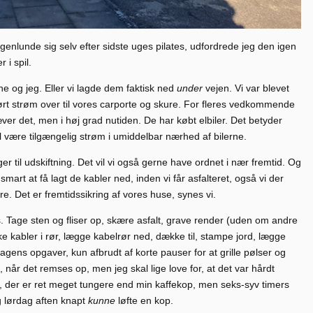
ogenlunde sig selv efter sidste uges pilates, udfordrede jeg den igen
 i spil.
e og jeg. Eller vi lagde dem faktisk ned
under
vejen. Vi var blevet
ført strøm over til vores carporte og skure. For fleres vedkommende
ver det, men i høj grad nutiden. De har købt elbiler. Det betyder
l være tilgængelig strøm i umiddelbar nærhed af bilerne.
er til udskiftning. Det vil vi også gerne have ordnet i nær fremtid. Og
smart at få lagt de kabler ned, inden vi får asfalteret, også vi der
e. Det er fremtidssikring af vores huse, synes vi.
gs. Tage sten og fliser op, skære asfalt, grave render (uden om andre
ke kabler i rør, lægge kabelrør ned, dække til, stampe jord, lægge
dagens opgaver, kun afbrudt af korte pauser for at grille pølser og
, når det remses op, men jeg skal lige love for, at det var hårdt
t, der er ret meget tungere end min kaffekop, men seks-syv timers
eg lørdag aften knapt
kunne
løfte en kop.