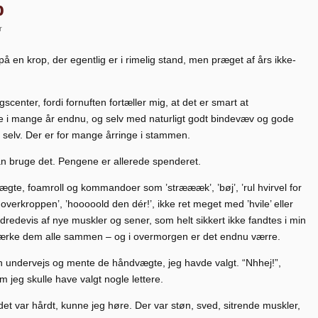
p
r
på en krop, der egentlig er i rimelig stand, men præget af års ikke-
ngscenter, fordi fornuften fortæller mig, at det er smart at
lde i mange år endnu, og selv med naturligt godt bindevæv og gode
selv. Der er for mange årringe i stammen.
 kan bruge det. Pengene er allerede spenderet.
ægte, foamroll og kommandoer som ’stræææk’, ’bøj’, ’rul hvirvel for
øft overkroppen’, ’hooooold den dér!’, ikke ret meget med ’hvile’ eller
redevis af nye muskler og sener, som helt sikkert ikke fandtes i min
 mærke dem alle sammen – og i overmorgen er det endnu værre.
ren undervejs og mente de håndvægte, jeg havde valgt. “Nhhej!”,
m jeg skulle have valgt nogle lettere.
det var hårdt, kunne jeg høre. Der var støn, sved, sitrende muskler,