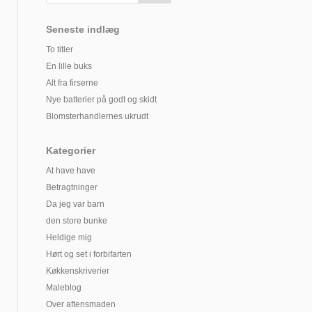
Seneste indlæg
To titler
En lille buks
Alt fra firserne
Nye batterier på godt og skidt
Blomsterhandlernes ukrudt
Kategorier
At have have
Betragtninger
Da jeg var barn
den store bunke
Heldige mig
Hørt og set i forbifarten
Køkkenskriverier
Maleblog
Over aftensmaden