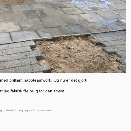
 med brilliant naboteamwork. Og nu er det gjort!
 at jeg faktisk får brug for den strøm.
ng
,
naboskab
,
vejdag
-
2 kommentarer
.