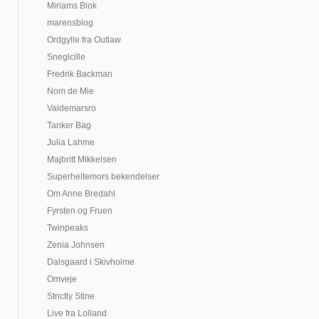
Miriams Blok
marensblog
Ordgylle fra Outlaw
Sneglcille
Fredrik Backman
Nom de Mie
Valdemarsro
Tanker Bag
Julia Lahme
Majbritt Mikkelsen
Superheltemors bekendelser
Om Anne Bredahl
Fyrsten og Fruen
Twinpeaks
Zenia Johnsen
Dalsgaard i Skivholme
Omveje
Strictly Stine
Live fra Lolland