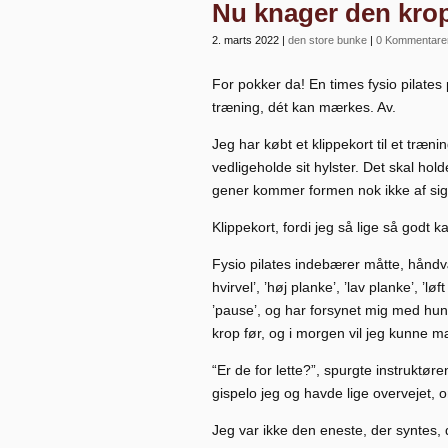
Nu knager den kro
2. marts 2022
|
den store bunke
|
0 Kommentare
For pokker da! En times fysio pilates 
træning, dét kan mærkes. Av.
Jeg har købt et klippekort til et træni
vedligeholde sit hylster. Det skal ho
gener kommer formen nok ikke af sig 
Klippekort, fordi jeg så lige så godt
Fysio pilates indebærer måtte, håndv
hvirvel’, ’høj planke’, ’lav planke’, ’l
’pause’, og har forsynet mig med hund
krop før, og i morgen vil jeg kunne
“Er de for lette?”, spurgte instruktø
gispelo jeg og havde lige overvejet, o
Jeg var ikke den eneste, der syntes, 