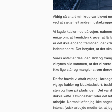
Aldrig så snart min krop var blevet n
ved at sætte helt andre muskelgrupper
Vi lagde kabler ned på vejen, naboern
enige om, at fremtiden kræver at få 
er det ikke engang fremtiden, der kræ
ladestandere. Det betyder, at der ska
Vores asfalt er desuden slidt og træng
vi synes alle sammen, at det vil være 
ikke lige står og mangler strøm derovr
Derfor havde vi aftalt vejdag i lørda
vigtige kabler og kloakdæksler), træk
sten og fliser på plads igen. Det var 
drikke kaffe. Umiddelbart lyder det let
arbejde. Normalt løfter jeg ikke noge
intenst fysisk arbejde medførte, at j