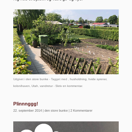
Udgivet i
den store bunke
- Tagget med ,
husholdning
,
hvide syrener
,
kolonihaven
,
Utah
,
vandretur
-
Skriv en kommentar
.
Plinnnggg!
22. september 2014
|
den store bunke
|
2 Kommentarer