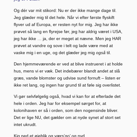
Og dér var mit stikord: Nu er der ikke mange dage til.
Jeg glæder mig til det hele. Når vi efter første flyskift
flyver ud af Europa, er resten nyt for mig. Jeg har ikke
prøvet så lang en flyrejse før, jeg har aldrig været i USA,
jeg har ikke … ja, der er meget at nævne. Men jeg HAR
prøvet at vandre og sove i telt og lade være med at
vaske mig i en uge, og det glæder jeg mig
også
til.
Den hjemmeværende er ved at blive instrueret i at holde
hus, mens vi er væk. Det indebærer blandt andet at slå
græs, vande blomster og udvise sund fornuft – listen er
ikke ret lang, og ingen har grund til at føle sig overlistet.
Vi gør selvfølgelig også, hvad vi kan for at efterlade det
hele i orden. Jeg har for eksempel sørget for, at
kolonihaven er så i orden, som den nogensinde bliver.
Det er lige NU, det gælder om at nyde synet af stort set
intet ukrudt.
Kig ned et øjeblik og værs’go’ og nyd.