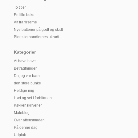
To titler
En lille buks
Alt fra firserne
Nye batterier på godt og skidt
Blomsterhandlernes ukrudt
Kategorier
At have have
Betragtninger
Da jeg var barn
den store bunke
Heldige mig
Hørt og set i forbifarten
Køkkenskriverier
Maleblog
Over aftensmaden
På denne dag
Udpluk