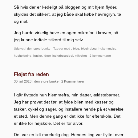
Så hvis der er kedeligt på bloggen og mit hjem flyder,
skyldes det sikkert, at jeg både skal købe havregryn, te
og mel.
Jeg burde virkelig have en agentmikrofon i kraven, så
jeg kunne indtale stikord til mig selv.
Udgivet i
den store bunke
- Tagget med ,
blog
,
blogindlæg
,
hukommelse
,
husholdning
,
huske
,
ideer
,
indkøbsseddel
,
mikrofon
-
2 kommentarer
.
Fløjet fra reden
30. juli 2013
|
den store bunke
|
2 Kommentarer
I går flyttede hun hjemmefra, min datter, ældstebarnet.
Jeg har prøvet det før, at fylde bilen med kasser og
tasker, cykel og sager, og installere hende på et værelse
et sted. Men denne gang er det ikke for efterskole. Det
er ikke for højskole. Det er for alvor.
Det var en lidt mærkelig dag. Hendes ting var flyttet over