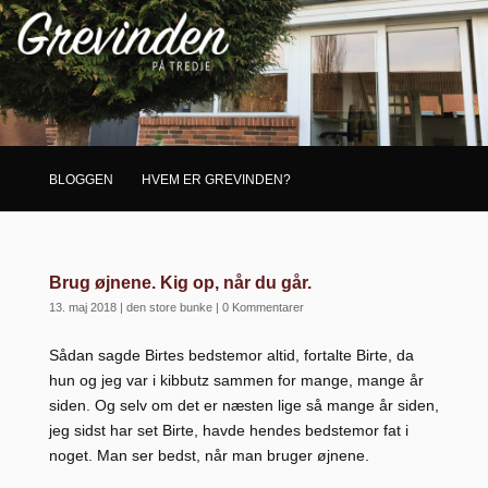
BLOGGEN
HVEM ER GREVINDEN?
Brug øjnene. Kig op, når du går.
13. maj 2018
|
den store bunke
|
0 Kommentarer
Sådan sagde Birtes bedstemor altid, fortalte Birte, da
hun og jeg var i kibbutz sammen for mange, mange år
siden. Og selv om det er næsten lige så mange år siden,
jeg sidst har set Birte, havde hendes bedstemor fat i
noget. Man ser bedst, når man bruger øjnene.