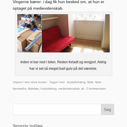
Vingerne bærer: i dag fik hun besked om, at hun er
optaget på medievidenskab.
Inden vi bar ned i bilen. Reden forladt og rengjort. Aldrig
har vi set så meget bart gulv på det værelse.
Udgivet i
den store bunke
- Tagget med ,
bruseforhæng
,
flytte
,
flytte
hjemmefra
,
flyttelæs
,
husholdning
,
medievidenskab
,
øl
-
2 kommentarer
.
Seneste indlæg