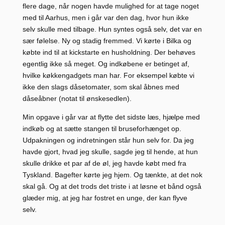
flere dage, når nogen havde mulighed for at tage noget
med til Aarhus, men i går var den dag, hvor hun ikke
selv skulle med tilbage. Hun syntes også selv, det var en
sær følelse. Ny og stadig fremmed. Vi kørte i Bilka og
købte ind til at kickstarte en husholdning. Der behøves
egentlig ikke så meget. Og indkøbene er betinget af,
hvilke køkkengadgets man har. For eksempel købte vi
ikke den slags dåsetomater, som skal åbnes med
dåseåbner (notat til ønskesedlen).
Min opgave i går var at flytte det sidste læs, hjælpe med
indkøb og at sætte stangen til bruseforhænget op.
Udpakningen og indretningen står hun selv for. Da jeg
havde gjort, hvad jeg skulle, sagde jeg til hende, at hun
skulle drikke et par af de øl, jeg havde købt med fra
Tyskland. Bagefter kørte jeg hjem. Og tænkte, at det nok
skal gå. Og at det trods det triste i at løsne et bånd også
glæder mig, at jeg har fostret en unge, der kan flyve
selv.