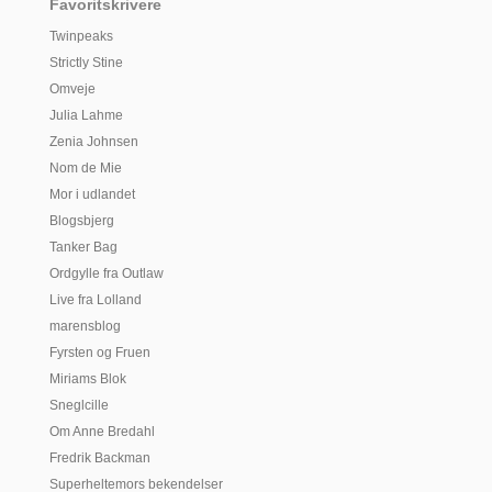
Favoritskrivere
Twinpeaks
Strictly Stine
Omveje
Julia Lahme
Zenia Johnsen
Nom de Mie
Mor i udlandet
Blogsbjerg
Tanker Bag
Ordgylle fra Outlaw
Live fra Lolland
marensblog
Fyrsten og Fruen
Miriams Blok
Sneglcille
Om Anne Bredahl
Fredrik Backman
Superheltemors bekendelser