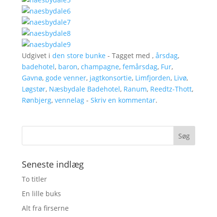
Udgivet i
den store bunke
- Tagget med ,
årsdag
,
badehotel
,
baron
,
champagne
,
femårsdag
,
Fur
,
Gavnø
,
gode venner
,
jagtkonsortie
,
Limfjorden
,
Livø
,
Løgstør
,
Næsbydale Badehotel
,
Ranum
,
Reedtz-Thott
,
Rønbjerg
,
vennelag
-
Skriv en kommentar
.
Seneste indlæg
To titler
En lille buks
Alt fra firserne