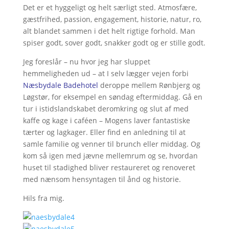
Det er et hyggeligt og helt særligt sted. Atmosfære,
gæstfrihed, passion, engagement, historie, natur, ro,
alt blandet sammen i det helt rigtige forhold. Man
spiser godt, sover godt, snakker godt og er stille godt.
Jeg foreslår – nu hvor jeg har sluppet
hemmeligheden ud – at I selv lægger vejen forbi
Næsbydale Badehotel
deroppe mellem Rønbjerg og
Løgstør, for eksempel en søndag eftermiddag. Gå en
tur i istidslandskabet deromkring og slut af med
kaffe og kage i caféen – Mogens laver fantastiske
tærter og lagkager. Eller find en anledning til at
samle familie og venner til brunch eller middag. Og
kom så igen med jævne mellemrum og se, hvordan
huset til stadighed bliver restaureret og renoveret
med nænsom hensyntagen til ånd og historie.
Hils fra mig.