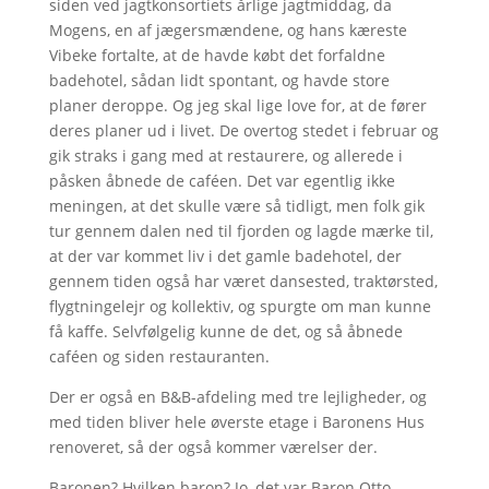
siden ved jagtkonsortiets årlige jagtmiddag, da
Mogens, en af jægersmændene, og hans kæreste
Vibeke fortalte, at de havde købt det forfaldne
badehotel, sådan lidt spontant, og havde store
planer deroppe. Og jeg skal lige love for, at de fører
deres planer ud i livet. De overtog stedet i februar og
gik straks i gang med at restaurere, og allerede i
påsken åbnede de caféen. Det var egentlig ikke
meningen, at det skulle være så tidligt, men folk gik
tur gennem dalen ned til fjorden og lagde mærke til,
at der var kommet liv i det gamle badehotel, der
gennem tiden også har været dansested, traktørsted,
flygtningelejr og kollektiv, og spurgte om man kunne
få kaffe. Selvfølgelig kunne de det, og så åbnede
caféen og siden restauranten.
Der er også en B&B-afdeling med tre lejligheder, og
med tiden bliver hele øverste etage i Baronens Hus
renoveret, så der også kommer værelser der.
Baronen? Hvilken baron? Jo, det var Baron Otto