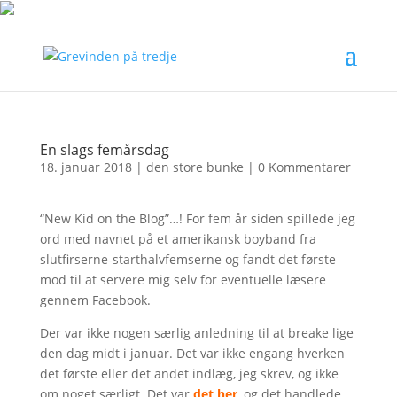
En slags femårsdag
18. januar 2018
|
den store bunke
|
0 Kommentarer
“New Kid on the Blog”…! For fem år siden spillede jeg
ord med navnet på et amerikansk boyband fra
slutfirserne-starthalvfemserne og fandt det første
mod til at servere mig selv for eventuelle læsere
gennem Facebook.
Der var ikke nogen særlig anledning til at breake lige
den dag midt i januar. Det var ikke engang hverken
det første eller det andet indlæg, jeg skrev, og ikke
om noget særligt. Det var
det her
, og det handlede