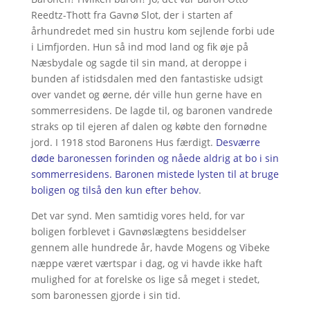
Reedtz-Thott fra Gavnø Slot, der i starten af
århundredet med sin hustru kom sejlende forbi ude
i Limfjorden. Hun så ind mod land og fik øje på
Næsbydale og sagde til sin mand, at deroppe i
bunden af istidsdalen med den fantastiske udsigt
over vandet og øerne, dér ville hun gerne have en
sommerresidens. De lagde til, og baronen vandrede
straks op til ejeren af dalen og købte den fornødne
jord. I 1918 stod Baronens Hus færdigt.
Desværre
døde baronessen forinden og nåede aldrig at bo i sin
sommerresidens. Baronen mistede lysten til at bruge
boligen og tilså den kun efter behov
.
Det var synd. Men samtidig vores held, for var
boligen forblevet i Gavnøslægtens besiddelser
gennem alle hundrede år, havde Mogens og Vibeke
næppe været værtspar i dag, og vi havde ikke haft
mulighed for at forelske os lige så meget i stedet,
som baronessen gjorde i sin tid.