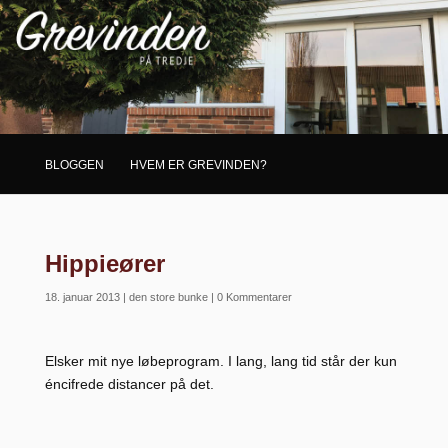
BLOGGEN
HVEM ER GREVINDEN?
Hippieører
18. januar 2013
|
den store bunke
|
0 Kommentarer
Elsker mit nye løbeprogram. I lang, lang tid står der kun
éncifrede distancer på det.