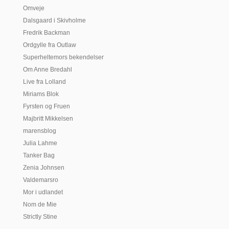
Omveje
Dalsgaard i Skivholme
Fredrik Backman
Ordgylle fra Outlaw
Superheltemors bekendelser
Om Anne Bredahl
Live fra Lolland
Miriams Blok
Fyrsten og Fruen
Majbritt Mikkelsen
marensblog
Julia Lahme
Tanker Bag
Zenia Johnsen
Valdemarsro
Mor i udlandet
Nom de Mie
Strictly Stine