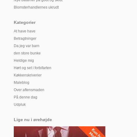
Nye batterier på godt og skidt
Blomsterhandlernes ukrudt
Kategorier
At have have
Betragtninger
Da jeg var barn
den store bunke
Heldige mig
Hørt og set i forbifarten
Køkkenskriverier
Maleblog
Over aftensmaden
På denne dag
Udpluk
Lige nu i ørehøjde