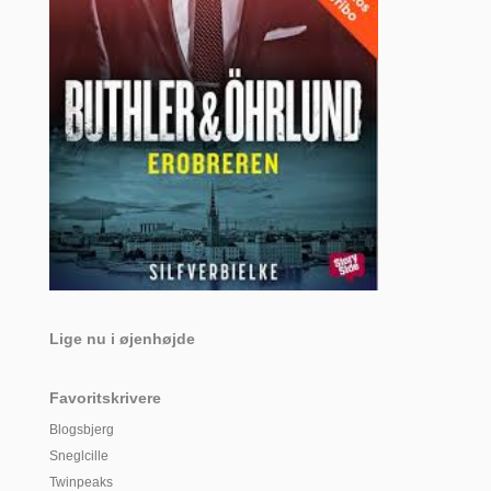
Lige nu i øjenhøjde
Favoritskrivere
Blogsbjerg
Sneglcille
Twinpeaks