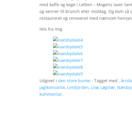
med kaffe og kage i caféen – Mogens laver fanta
og venner til brunch eller middag. Og kom så 
restaureret og renoveret med nænsom hensynta
Hils fra mig.
Udgivet i
den store bunke
- Tagget med ,
årsd
jagtkonsortie
,
Limfjorden
,
Livø
,
Løgstør
,
Næsbyd
kommentar
.