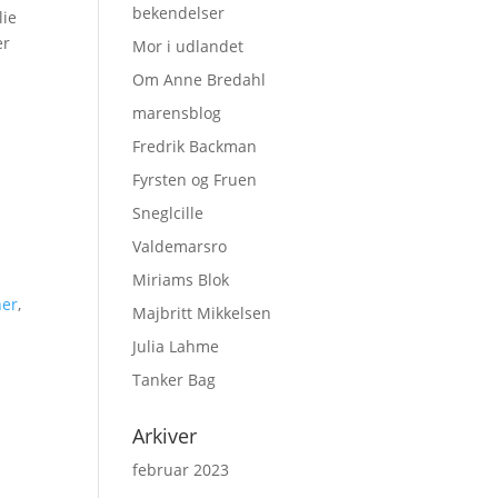
bekendelser
lie
er
Mor i udlandet
Om Anne Bredahl
marensblog
Fredrik Backman
Fyrsten og Fruen
Sneglcille
Valdemarsro
Miriams Blok
ner
,
Majbritt Mikkelsen
Julia Lahme
Tanker Bag
Arkiver
februar 2023