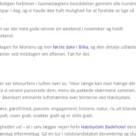
r boligen forblevet i Gavnøslægtens besiddelser gennem alle hundr
r i dag, og vi havde ikke haft mulighed for at forelske os lige så
.
i, vi var der med gode venner en weekend i november og holdt
eekend.
sdagen for Mortens og min
første date i Bilka
, og den detalje udløst
æster ved middagen om aftenen. Tak for det.
er var kitesurfere i luften over os. “Hvor længe kan man hænge dér
i, da vi senere passerede dem, mens de pakkede skærmene sammen
r er åbenbart eminente luftstrømme over klinterne ved Næsbydale.
ære, gæstfrihed, passion, engagement, historie, natur, ro, alt bland
odt, sover godt, snakker godt og er stille godt.
gheden ud – at I selv lægger vejen forbi
Næsbydale Badehotel
der
øndag eftermiddag. Gå en tur i istidslandskabet deromkring og slu