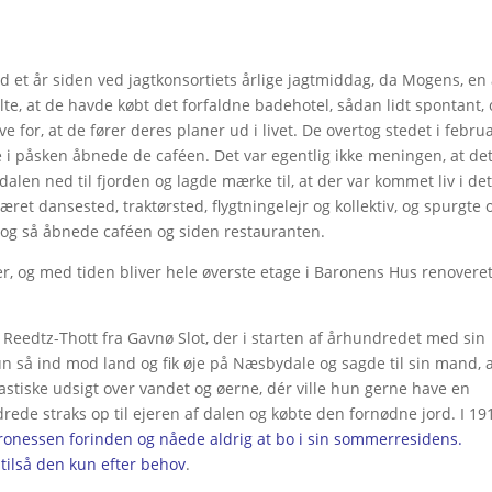
d et år siden ved jagtkonsortiets årlige jagtmiddag, da Mogens, en 
e, at de havde købt det forfaldne badehotel, sådan lidt spontant, 
e for, at de fører deres planer ud i livet. De overtog stedet i febru
de i påsken åbnede de caféen. Det var egentlig ikke meningen, at de
dalen ned til fjorden og lagde mærke til, at der var kommet liv i de
et dansested, traktørsted, flygtningelejr og kollektiv, og spurgte
, og så åbnede caféen og siden restauranten.
r, og med tiden bliver hele øverste etage i Baronens Hus renoveret
 Reedtz-Thott fra Gavnø Slot, der i starten af århundredet med sin
n så ind mod land og fik øje på Næsbydale og sagde til sin mand, 
stiske udsigt over vandet og øerne, dér ville hun gerne have en
ede straks op til ejeren af dalen og købte den fornødne jord. I 19
onessen forinden og nåede aldrig at bo i sin sommerresidens.
 tilså den kun efter behov
.