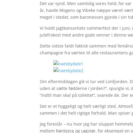
Det var synd. Men samtidig vores held, for va
år, havde Mogens og Vibeke næppe været værtspa
meget i stedet, som baronessen gjorde i sin tid
Vi holdt jagtkonsortiets sommerfest der i jun
julefrokost med andre gode venner i denne w
Dette sidste faldt faktisk sammen med femår
champagne fra værten til alle restaurantens g
Om eftermiddagen gik vi tur ved Limfjorden. D
uden at sætte fødderne i jorden?”, spurgte v
“Indtil man skal på toilettet”, svarede de. De
Det er et hyggeligt og helt særligt sted. Atmosf
sammen i det helt rigtige forhold. Man spiser g
Jeg foreslår – nu hvor jeg har sluppet hemmeli
mellem Rønbjerg og Løgstør, for eksempel en s