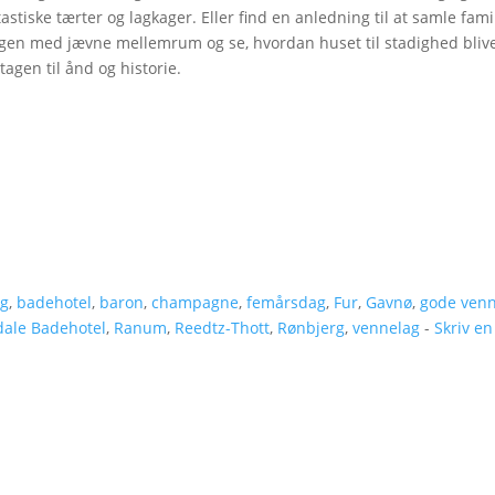
stiske tærter og lagkager. Eller find en anledning til at samle fami
igen med jævne mellemrum og se, hvordan huset til stadighed bliv
gen til ånd og historie.
ag
,
badehotel
,
baron
,
champagne
,
femårsdag
,
Fur
,
Gavnø
,
gode ven
ale Badehotel
,
Ranum
,
Reedtz-Thott
,
Rønbjerg
,
vennelag
-
Skriv en