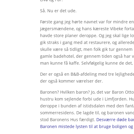
Så. Nu er det ude.
Første gang jeg hørte navnet var for mindre en
jægersmændene, og hans kæreste Vibeke fortalt
havde store planer deroppe. Og jeg skal lige lov
gik straks i gang med at restaurere, og allere
skulle være så tidligt, men folk gik tur gennem 
gamle badehotel, der gennem tiden også har vær
man kunne få kaffe. Selvfølgelig kunne de det
Der er også en B&B-afdeling med tre lejlighede
der også kommer værelser der.
Baronen? Hvilken baron? Jo, det var Baron Otto
hustru kom sejlende forbi ude i Limfjorden. Hu
deroppe i bunden af istidsdalen med den fanta
sommerresidens. De lagde til, og baronen vandr
stod Baronens Hus færdigt.
Desværre døde bar
Baronen mistede lysten til at bruge boligen og