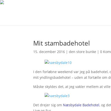
Mit stambadehotel
15. december 2016
|
den store bunke
|
0 Kom
I den forløbne weekend var jeg på badehotel, o
mit yndlingsbadehotel – uden at fortælle om de
Måske skyldes det, at jeg vakler mellem at ville
Det drejer sig om
Næsbydale Badehotel
, og d
Livø og Fur.