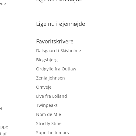
ede
Lige nu i øjenhøjde
Favoritskrivere
e
Dalsgaard i Skivholme
Blogsbjerg
Ordgylle fra Outlaw
Zenia Johnsen
Omveje
.
Live fra Lolland
Twinpeaks
et
Nom de Mie
Strictly Stine
oppe
Superheltemors
t af