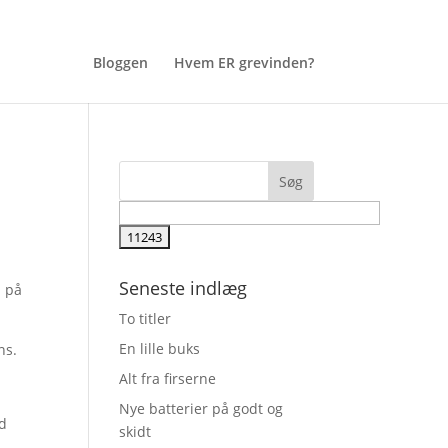
Bloggen
Hvem ER grevinden?
Seneste indlæg
d på
To titler
En lille buks
ns.
Alt fra firserne
Nye batterier på godt og
od
skidt