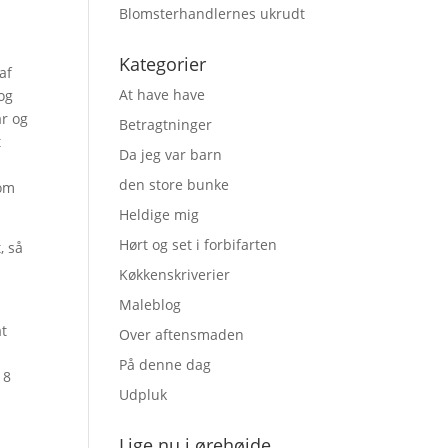
Blomsterhandlernes ukrudt
Kategorier
af
At have have
og
ar og
Betragtninger
t
Da jeg var barn
t
den store bunke
 om
Heldige mig
Hørt og set i forbifarten
, så
Køkkenskriverier
Maleblog
at
Over aftensmaden
På denne dag
18
Udpluk
Lige nu i ørehøjde