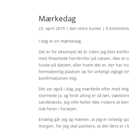
Mærkedag
23. april 2019
|
den store bunke
|
0 Komment
I dag er en mærkedag.
Det er for eksempel 46 år siden jeg blev konfi
med firkantede hornbriller på næsen. Ikke et sær
huske på datoen, eller hvem det er, der har indr
formodentlig pladsen op for virkeligt vigtige t
konfirmationen mig.
Det var også i dag, jeg mærkede efter med mig 
stormede jo, og fordi alting er så tørt, støvst
sandblæses. Jeg ville heller ikke risikere at ko
nok foran i forvejen.
Endelig går jeg og mærker, at jeg er virkelig 
morgen. For jeg skal pointere, at det først er