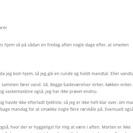
arer
es hjem så på sådan en fredag aften nogle dage efter, at smeden
 da jeg kom hjem, så jeg gik en runde og holdt mandtal. Eller vandta
alle sammen fører vand. Så. Begge badeværelser virker, køkken virker,
og vaskemaskine også, jeg har ikke prøvet endnu.
havde ikke efterladt tjekliste, så jeg er ikke helt klar over, om ma
lbage mandag for at smække nogle flere rørskåle på. Eventuelt også
gså, hvor der er hyggeligst for mig at være i aften. Morten er ikke