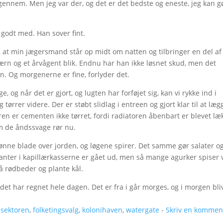
igennem. Men jeg var der, og det er det bedste og eneste, jeg kan g
 godt med. Han sover fint.
, at min jægersmand står op midt om natten og tilbringer en del af
øreværn og et årvågent blik. Endnu har han ikke løsnet skud, men det
en. Og morgenerne er fine, forlyder det.
, og når det er gjort, og lugten har forføjet sig, kan vi rykke ind i
 tørrer videre. Der er støbt slidlag i entreen og gjort klar til at læg
ren er cementen ikke tørret, fordi radiatoren åbenbart er blevet læ
om de åndssvage rør nu.
grønne blade over jorden, og løgene spirer. Det samme gør salater o
anter i kapillærkasserne er gået ud, men så mange agurker spiser 
så rødbeder og plante kål.
r det har regnet hele dagen. Det er fra i går morges, og i morgen bli
sektoren
,
folketingsvalg
,
kolonihaven
,
watergate
-
Skriv en kommen