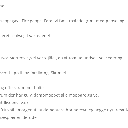
ne.
 sengegavl. Fire gange. Fordi vi først malede grimt med pensel og
leret reolvæg i værkstedet
 Hvor Mortens cykel var stjålet, da vi kom ud. Indsæt selv eder og
i til politi og forsikring. Skumlet.
 og efterstrammet bolte.
le rum der har gulv, dampmoppet alle mopbare gulve.
t flisepest væk.
frit spil i morgen til at demontere brændeovn og lægge nyt trægul
å græsplænen derude.