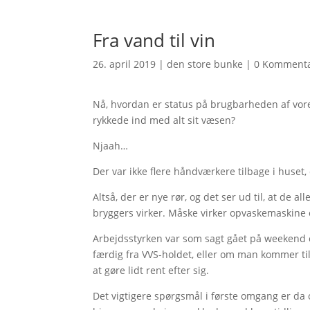
Fra vand til vin
26. april 2019
|
den store bunke
|
0 Komment
Nå, hvordan er status på brugbarheden af vor
rykkede ind med alt sit væsen?
Njaah…
Der var ikke flere håndværkere tilbage i huset,
Altså, der er nye rør, og det ser ud til, at de 
bryggers virker. Måske virker opvaskemaskine 
Arbejdsstyrken var som sagt gået på weekend og 
færdig fra VVS-holdet, eller om man kommer ti
at gøre lidt rent efter sig.
Det vigtigere spørgsmål i første omgang er da o