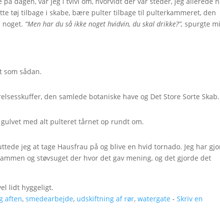
å dagen, var jeg i tvivl om, hvorvidt der var steder, jeg allerede 
tte tøj tilbage i skabe, bære pulter tilbage til pulterkammeret, den
m noget.
“Men har du så ikke noget hvidvin, du skal drikke?”,
spurgte m
gt som sådan.
elsesskuffer, den samlede botaniske have og Det Store Sorte Skab.
 gulvet med alt pulteret tårnet op rundt om.
tede jeg at tage Hausfrau på og blive en hvid tornado. Jeg har gjo
sammen og støvsuget der hvor det gav mening, og det gjorde det
el lidt hyggeligt.
g aften
,
smedearbejde
,
udskiftning af rør
,
watergate
-
Skriv en