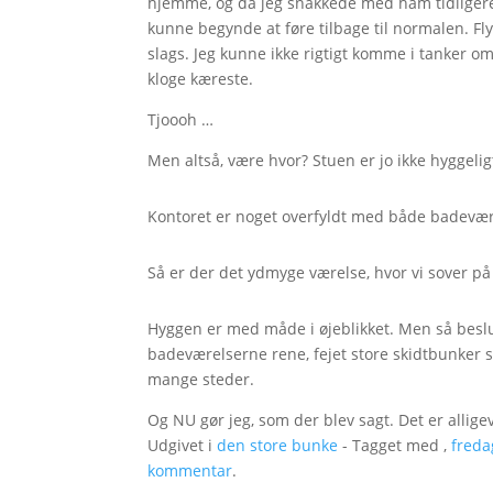
hjemme, og da jeg snakkede med ham tidligere p
kunne begynde at føre tilbage til normalen. Fly
slags. Jeg kunne ikke rigtigt komme i tanker o
kloge kæreste.
Tjoooh …
Men altså, være hvor? Stuen er jo ikke hyggeli
Kontoret er noget overfyldt med både badevær
Så er der det ydmyge værelse, hvor vi sover på
Hyggen er med måde i øjeblikket. Men så beslut
badeværelserne rene, fejet store skidtbunker 
mange steder.
Og NU gør jeg, som der blev sagt. Det er alligev
Udgivet i
den store bunke
- Tagget med ,
freda
kommentar
.