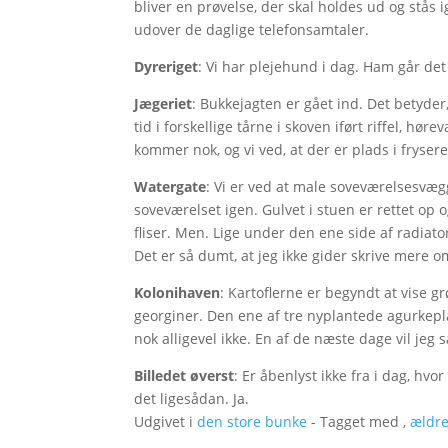
bliver en prøvelse, der skal holdes ud og stås 
udover de daglige telefonsamtaler.
Dyreriget
: Vi har plejehund i dag. Ham går det
Jægeriet
: Bukkejagten er gået ind. Det betyder
tid i forskellige tårne i skoven iført riffel, h
kommer nok, og vi ved, at der er plads i fryser
Watergate
: Vi er ved at male soveværelsesvægge
soveværelset igen. Gulvet i stuen er rettet op og
fliser. Men. Lige under den ene side af radiato
Det er så dumt, at jeg ikke gider skrive mere 
Kolonihaven
: Kartoflerne er begyndt at vise 
georginer. Den ene af tre nyplantede agurkepl
nok alligevel ikke. En af de næste dage vil jeg 
Billedet øverst
: Er åbenlyst ikke fra i dag, hvo
det ligesådan. Ja.
Udgivet i
den store bunke
- Tagget med ,
ældre