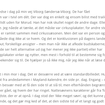
edse i dag på min vej Viborg-Søndersø-Viborg. De har fået
 var i tvivl om dét. Der var dog en enkelt og ensom bilist med trail
lidt uden for Morud. Han har nok skullet noget de andre dage. Elle
. Jeg nåede at tænke, at det måske var cirkusplakater, for andre s
ne er ramlet sammen med cirkussæsonen. Men det var en person og
g nåede dog ikke at se hvem. Og det er konklusionen på dagens lande
, forskellige ansigter – men man når ikke at afkode budskaberne
e ser helt alternative ud (og her mener jeg ikke partiet) eller har
plakater virker og nytter, men mest i forhold til at bestemme sig f
kender sig til. De hjælper jo så ikke mig, når jeg ikke når at læse
t i min mor i dag. Det er desværre ved at være standardbilledet. H
åt fra andedammen i Mayland-kalendre, én side pr. dag. Engang – 
n besvær med at få den side til at slå til, men efterhånden begræn
er gået, og hvem der har ringet. Nattesøvnens karakterer går fra ’f
edste, der er at opnå. I dag stod der ’ikke meget søvn’, og det kunne
, og det gør mig ked af det, at den sidste tid af et langt og godt 