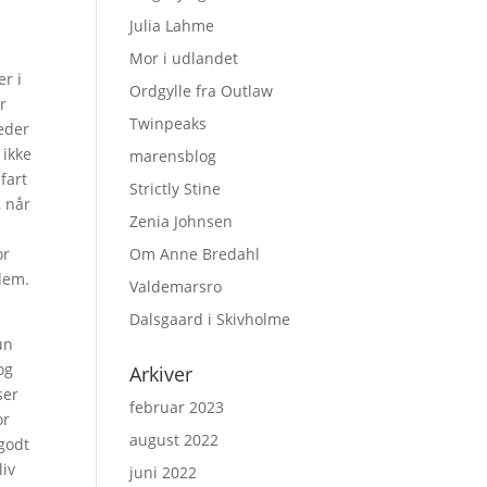
Julia Lahme
Mor i udlandet
er i
Ordgylle fra Outlaw
r
Twinpeaks
teder
 ikke
marensblog
fart
Strictly Stine
, når
Zenia Johnsen
or
Om Anne Bredahl
 dem.
Valdemarsro
Dalsgaard i Skivholme
un
og
Arkiver
ser
februar 2023
or
august 2022
 godt
liv
juni 2022