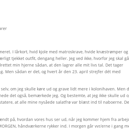
arer
rmeret. I lårkort, hvid kjole med matroskrave, hvide knæstrømper og
ligt tjekket outfit, dengang heller. Jeg ved ikke, hvorfor jeg skal g
ettet min hjerne sådan, at den lagrer alle mit livs tal. Det tager
ing. Men sådan er det, og hvert år den 23. april strejfer dét med
selv, om jeg skulle køre ud og grave lidt mere i kolonihaven. Men 
ormede det også, bemærkede jeg. Og bestemte, at jeg ikke skulle ud 
nstatere, at alle mine nysåede salatfrø var blæst ind til naboerne. D
spændt på, hvordan vores hus ser ud, når jeg kommer hjem fra arbej
 I MORGEN, håndværkerne rykker ind. I morgen går vvs’erne i gang 