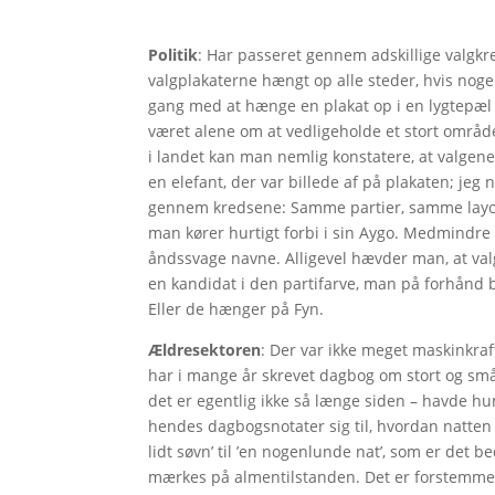
Politik
: Har passeret gennem adskillige valgkr
valgplakaterne hængt op alle steder, hvis nogen
gang med at hænge en plakat op i en lygtepæl 
været alene om at vedligeholde et stort område
i landet kan man nemlig konstatere, at valge
en elefant, der var billede af på plakaten; je
gennem kredsene: Samme partier, samme layout
man kører hurtigt forbi i sin Aygo. Medmindre d
åndssvage navne. Alligevel hævder man, at valg
en kandidat i den partifarve, man på forhånd be
Eller de hænger på Fyn.
Ældresektoren
: Der var ikke meget maskinkraf
har i mange år skrevet dagbog om stort og sm
det er egentlig ikke så længe siden – havde hu
hendes dagbogsnotater sig til, hvordan natten 
lidt søvn’ til ’en nogenlunde nat’, som er det b
mærkes på almentilstanden. Det er forstemmende