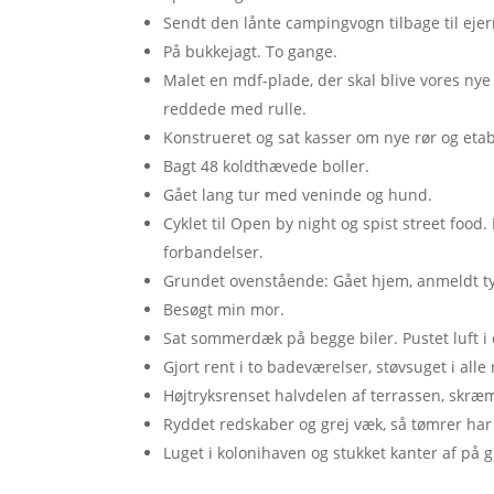
Sendt den lånte campingvogn tilbage til ejer
På bukkejagt. To gange.
Malet en mdf-plade, der skal blive vores nye
reddede med rulle.
Konstrueret og sat kasser om nye rør og etab
Bagt 48 koldthævede boller.
Gået lang tur med veninde og hund.
Cyklet til Open by night og spist street food.
forbandelser.
Grundet ovenstående: Gået hjem, anmeldt tyver
Besøgt min mor.
Sat sommerdæk på begge biler. Pustet luft i
Gjort rent i to badeværelser, støvsuget i al
Højtryksrenset halvdelen af terrassen, skræm
Ryddet redskaber og grej væk, så tømrer har 
Luget i kolonihaven og stukket kanter af p