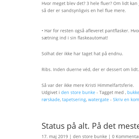
Hvor meget blev det? 3 hele fluer? Om lidt kan 
så der er sandsynligvis en hel flue mere.
• Har for resten også afleveret pantflasker. 
sætning ind i sin flaskeautomat!
Solhat der ikke har taget hat på endnu.
Ribs. Inden duerne véd, der er dessert om lidt
Så var der ikke mere Kristi Himmelfartsferie.
Udgivet i
den store bunke
- Tagget med ,
bukke
rørskade
,
tapetsering
,
watergate
-
Skriv en ko
Status på alt. På det mest
17. maj 2019
|
den store bunke
|
0 Kommenta