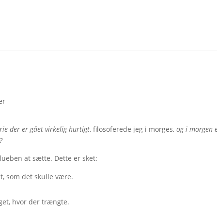
er
ie der er gået virkelig hurtigt
, filosoferede jeg i morges,
og i morgen 
?
lueben at sætte. Dette er sket:
t, som det skulle være.
get, hvor der trængte.