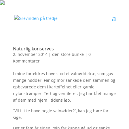
Naturlig konserves
2. november 2014
|
den store bunke
|
0
Kommentarer
I mine forældres have stod et valnøddetræ, som gav
mange nødder. Far og mor sankede dem sammen og
opbevarede dem i kartoffelnet eller gamle
nylonstrømper. Tørt og ventileret. Jeg har fået mange
af dem med hjem i tidens løb.
“Vil I ikke have nogle valnødder?”, kan jeg høre far
sige.
Det er fem år siden, min far kunne gå ud og sanke