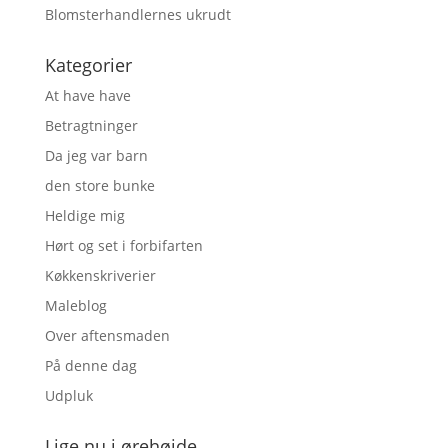
Blomsterhandlernes ukrudt
Kategorier
At have have
Betragtninger
Da jeg var barn
den store bunke
Heldige mig
Hørt og set i forbifarten
Køkkenskriverier
Maleblog
Over aftensmaden
På denne dag
Udpluk
Lige nu i ørehøjde