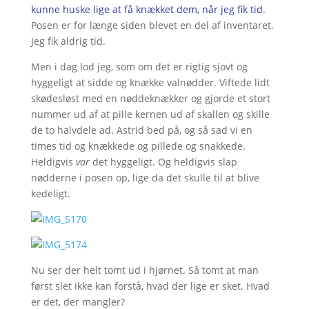
kunne huske lige at få knækket dem, når jeg fik tid
.
Posen er for længe siden blevet en del af inventaret.
Jeg fik aldrig tid.
Men i dag lod jeg, som om det er rigtig sjovt og
hyggeligt at sidde og knække valnødder. Viftede lidt
skødesløst med en nøddeknækker og gjorde et stort
nummer ud af at pille kernen ud af skallen og skille
de to halvdele ad. Astrid bed på, og så sad vi en
times tid og knækkede og pillede og snakkede.
Heldigvis
var
det hyggeligt. Og heldigvis slap
nødderne i posen op, lige da det skulle til at blive
kedeligt.
Nu ser der helt tomt ud i hjørnet. Så tomt at man
først slet ikke kan forstå, hvad der lige er sket. Hvad
er det, der mangler?