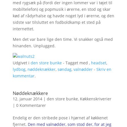
med rygsæk på (fordi der ingen lommer var i tøjet til
mobiltelefon) og popmusik i ørerne, en stod og skar
kød af rådyrhalse og havde noget lyd i ørerne, og den
sidste var tilsluttet en fodboldkamp et sted på
internettet.
Men det var bare lige den time. Vi snakker også med
hinanden. Unplugged.
Udgivet i
den store bunke
- Tagget med ,
headset
,
lydbog
,
nøddeknækker
,
søndag
,
valnødder
-
Skriv en
kommentar
.
Nøddeknækkere
12. januar 2014
|
den store bunke
,
Køkkenskriverier
|
0 Kommentarer
Endelig er den stribede pose i hjørnet af køkkenet
fjernet.
Den med valnødder, som stod der, for at jeg