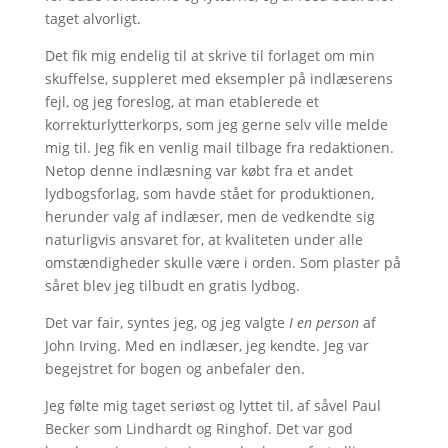
taget alvorligt.
Det fik mig endelig til at skrive til forlaget om min
skuffelse, suppleret med eksempler på indlæserens
fejl, og jeg foreslog, at man etablerede et
korrekturlytterkorps, som jeg gerne selv ville melde
mig til. Jeg fik en venlig mail tilbage fra redaktionen.
Netop denne indlæsning var købt fra et andet
lydbogsforlag, som havde stået for produktionen,
herunder valg af indlæser, men de vedkendte sig
naturligvis ansvaret for, at kvaliteten under alle
omstændigheder skulle være i orden. Som plaster på
såret blev jeg tilbudt en gratis lydbog.
Det var fair, syntes jeg, og jeg valgte
I en person
af
John Irving. Med en indlæser, jeg kendte. Jeg var
begejstret for bogen og anbefaler den.
Jeg følte mig taget seriøst og lyttet til, af såvel Paul
Becker som Lindhardt og Ringhof. Det var god