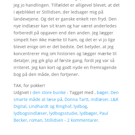
jeg jo handlingen. Tilfældet er alligevel blevet, at det
i øjeblikket er Stillidsen, der ledsager mig på
landevejene. Og det er ganske enkelt ren fryd. Den
nye indlæser kan sit kram og har været anderledes
forberedt på opgaven end den anden. Jeg lægger
simpelt hen ikke mærke til ham, og det er vi jo lige
blevet enige om er det bedste. Det betyder, at jeg
koncentrerer mig om historien og lægger mærke til
detaljer, jeg gik glip af første gang, fordi jeg var så
irriteret. Jeg kan kort og godt nyde en fremragende
bog på den måde, den fortjener.
TAK, for pokker!
Udgivet i
den store bunke
- Tagget med ,
bøger
,
Den
smarte måde at læse på
,
Donna Tartt
,
indlæser
,
L&R
Digital
,
Lindhardt og Ringhof
,
lydbog
,
lydbogsindlæser
,
lydbogsstudie
,
lydbøger
,
Paul
Becker
,
roman
,
Stillidsen
-
2 kommentarer
.