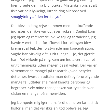
hjembragte den fra biblioteket. Mistanken om, at alt
ikke var helt lykkeligt, lurede dog allerede ved
smuglytning af den første lydfil
.
Det blev en lang rejse sammen med en skuffende
indlæser, der ikke var opgaven voksen. Dagligt kom
jeg hjem og refererede, hvilke fejl og fortalelser, jeg
havde været udsat for. Flowet i fortællingen blev
bremset af fejl, der forstyrrede min koncentration.
Sagde han virkelig dét? Lidt tilbage … jo, det gjorde
han! Det virkede på mig, som om indlæseren var et
ungt menneske uden megen basal viden. Der var en
skræmmende mangel på research (hvad betyder
dette her, hvordan udtaler man det) og foruroligende
mange fejludtaler af alment kendte personer og
begreber. Selv mine teenagebørn var rystede over
sådan en mangel på almenviden.
Jeg kæmpede mig igennem, fordi det
er
en fantastisk
historie, men det var ikke en god oplevelse. Jeg