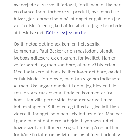
overvejede at skrive til forlaget, fordi man jo ikke har
en chance for at forbedre sit produkt, hvis man ikke
bliver gjort opmærksom på, at noget er galt, men jeg
var faktisk så led og ked af forløbet, at jeg ikke orkede
at beskrive det.
Dét skrev jeg om her
.
Og til netop det indlæg kom en helt særlig
kommentar. Paul Becker er en mastodont blandt
lydbogsindlæsere og en garant for kvalitet. Han er
velforberedt, og man kan høre, at han
vil
historien.
Med indlæsere af hans kaliber kører det bare, og det
er faktisk det fornemste, man kan sige om indlæsere:
At man ikke lægger mærke til dem. Jeg blev en lille
smule starstruck over at finde en kommentar fra
ham. Han ville gerne vide, hvad der var galt med
indlæsningen af Stillidsen og tilbød at give kritikken
videre til forlaget, som han selv indlæste for. Man var
i gang med at optimere arbejdet i lydbogsstudiet,
havde øget ambitionerne og sat fokus på respekten
for både forfatterne og lytterne, og al feed back blev