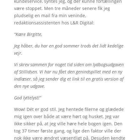
kundeservice, syntes jeg, og der kunne fortællingen
være stoppet. Men tre måneder senere fik jeg
pludselig en mail fra min veninde,
redaktionsassistenten hos L&R Digital:
“Kære Birgitte,
Jeg håber, du har en god sommer trods det lidt kedelige
vejr.
Vi skrev sammen for noget tid siden om lydbogsudgaven
af Stillidsen. Vi har nu fået den genindspillet med en ny
indlæser, så jeg sender dig et link til en gratis version af
den nye udgave.
God lyttelyst!”
Wow! Dét er god stil. Jeg hentede filerne og glædede
mig igen over både at være hørt og husket. Jeg var
ikke sikker på, at jeg ville høre hele bogen igen. Den
tog 37 timer første gang, og lige den faktor ville der
nok ikke være ændret væsentligt på. Desuden kendte