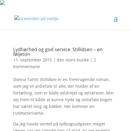
Lydhørhed og god service. Stillidsen – en
føljeton
11. september 2015
|
den store bunke
|
2
Kommentarer
Donna Tartts
Stillidsen
er en fremragende roman,
som jeg vil anbefale til alle, der holder af en
fortælling, som er både veldrejet og velskrevet. Min
vej frem til både at kunne nyde og anbefale bogen
har været lang og bakket. Her kommer en
rutebeskrivelse.
Da jeg havde ventet på lydbogsudgaven meget
længe, var jeg simpelt hen så glad, da jeg endelig