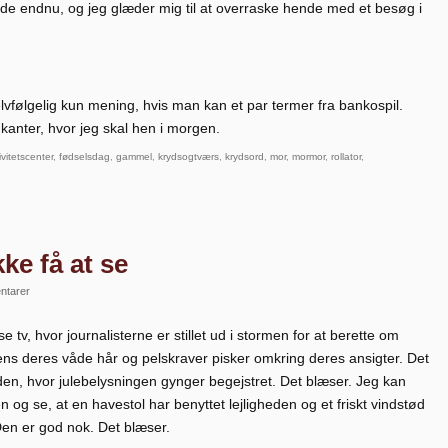
de endnu, og jeg glæder mig til at overraske hende med et besøg i
 selvfølgelig kun mening, hvis man kan et par termer fra bankospil.
kanter, hvor jeg skal hen i morgen.
ivitetscenter
,
fødselsdag
,
gammel
,
krydsogtværs
,
krydsord
,
mor
,
mormor
,
rollator
,
ke få at se
ntarer
se tv, hvor journalisterne er stillet ud i stormen for at berette om
ns deres våde hår og pelskraver pisker omkring deres ansigter. Det
en, hvor julebelysningen gynger begejstret. Det blæser. Jeg kan
 og se, at en havestol har benyttet lejligheden og et friskt vindstød
 Den er god nok. Det blæser.