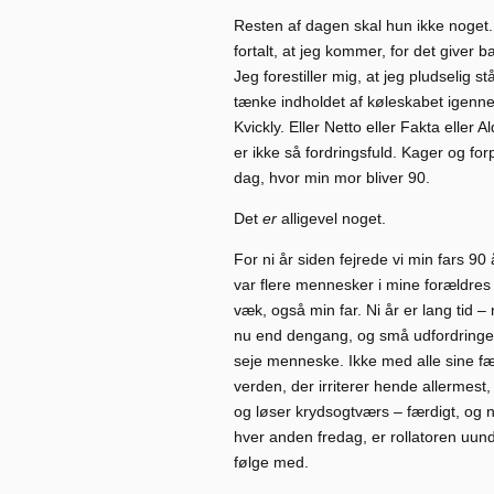
Resten af dagen skal hun ikke noget.
fortalt, at jeg kommer, for det giver 
Jeg forestiller mig, at jeg pludselig 
tænke indholdet af køleskabet igenne
Kvickly. Eller Netto eller Fakta eller
er ikke så fordringsfuld. Kager og for
dag, hvor min mor bliver 90.
Det
er
alligevel noget.
For ni år siden fejrede vi min fars 90 
var flere mennesker i mine forældres
væk, også min far. Ni år er lang tid
nu end dengang, og små udfordringer b
seje menneske. Ikke med alle sine fær
verden, der irriterer hende allermes
og løser krydsogtværs – færdigt, og n
hver anden fredag, er rollatoren uund
følge med.