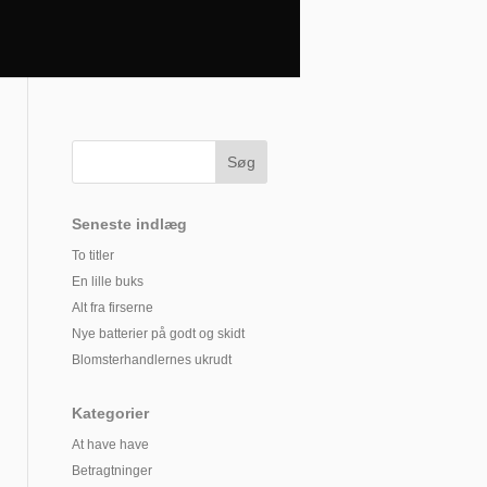
Seneste indlæg
To titler
En lille buks
Alt fra firserne
Nye batterier på godt og skidt
Blomsterhandlernes ukrudt
Kategorier
At have have
Betragtninger