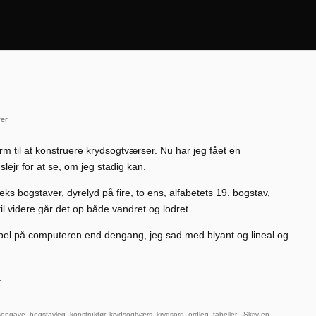
er
rm til at konstruere krydsogtværser. Nu har jeg fået en
slejr for at se, om jeg stadig kan.
eks bogstaver, dyrelyd på fire, to ens, alfabetets 19. bogstav,
l videre går det op både vandret og lodret.
abel på computeren end dengang, jeg sad med blyant og lineal og
.
gsopgave
,
bogstavleg
,
konstruktør
,
krydsogtværs
,
krydsord
,
ordleg
,
tabeller
-
Skriv en