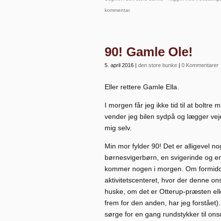
kommentar
.
90! Gamle Ole!
5. april 2016
|
den store bunke
|
0 Kommentarer
Eller rettere Gamle Ella.
I morgen får jeg ikke tid til at bolt
vender jeg bilen sydpå og lægger veje
mig selv.
Min mor fylder 90! Det er alligevel n
børnesvigerbørn, en svigerinde og e
kommer nogen i morgen. Om formiddag
aktivitetscenteret, hvor der denne o
huske, om det er Otterup-præsten ell
frem for den anden, har jeg forstået).
sørge for en gang rundstykker til ons