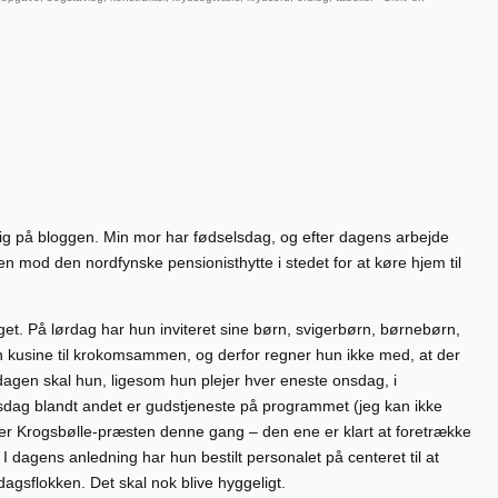
re mig på bloggen. Min mor har fødselsdag, og efter dagens arbejde
n mod den nordfynske pensionisthytte i stedet for at køre hjem til
oget. På lørdag har hun inviteret sine børn, svigerbørn, børnebørn,
n kusine til krokomsammen, og derfor regner hun ikke med, at der
en skal hun, ligesom hun plejer hver eneste onsdag, i
nsdag blandt andet er gudstjeneste på programmet (jeg kan ikke
er Krogsbølle-præsten denne gang – den ene er klart at foretrække
 I dagens anledning har hun bestilt personalet på centeret til at
dagsflokken. Det skal nok blive hyggeligt.