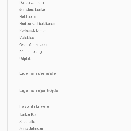
Da jeg var barn
den store bunke
Heldige mig
Hørt og set i forbifarten
Køkkenskriverier
Maleblog
Over aftensmaden
På denne dag
Udpluk
Lige nu i ørehøjde
Lige nu i øjenhøjde
Favoritskrivere
Tanker Bag
Sneglcille
Zenia Johnsen