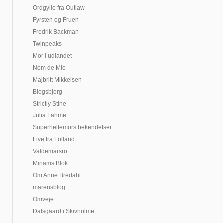
Ordgylle fra Outlaw
Fyrsten og Fruen
Fredrik Backman
Twinpeaks
Mor i udlandet
Nom de Mie
Majbritt Mikkelsen
Blogsbjerg
Strictly Stine
Julia Lahme
Superheltemors bekendelser
Live fra Lolland
Valdemarsro
Miriams Blok
Om Anne Bredahl
marensblog
Omveje
Dalsgaard i Skivholme