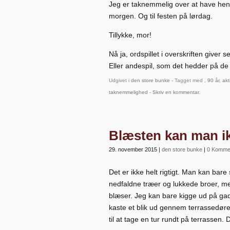
Jeg er taknemmelig over at have hen
morgen. Og til festen på lørdag.
Tillykke, mor!
Nå ja, ordspillet i overskriften giver
Eller andespil, som det hedder på de 
Udgivet i
den store bunke
- Tagget med ,
90 år
,
akt
taknemmelighed
-
Skriv en kommentar
.
Blæsten kan man ik
29. november 2015
|
den store bunke
|
0 Komme
Det er ikke helt rigtigt. Man kan bare 
nedfaldne træer og lukkede broer, me
blæser. Jeg kan bare kigge ud på gad
kaste et blik ud gennem terrassedøren
til at tage en tur rundt på terrassen.