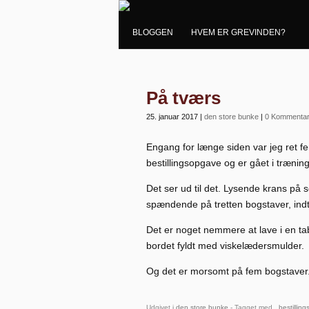
BLOGGEN
HVEM ER GREVINDEN?
På tværs
25. januar 2017
|
den store bunke
|
0 Kommentar
Engang for længe siden var jeg ret fe
bestillingsopgave og er gået i træning
Det ser ud til det. Lysende krans på s
spændende på tretten bogstaver, indti
Det er noget nemmere at lave i en t
bordet fyldt med viskelædersmulder.
Og det er morsomt på fem bogstaver
Udgivet i
den store bunke
- Tagget med ,
bestillin