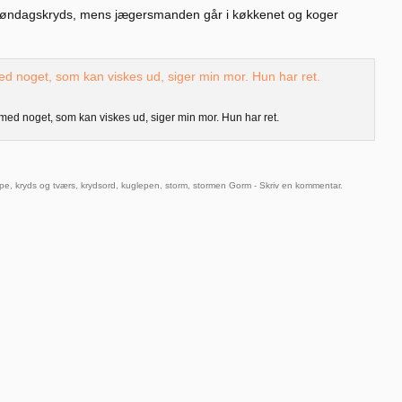
 søndagskryds, mens jægersmanden går i køkkenet og koger
 med noget, som kan viskes ud, siger min mor. Hun har ret.
pe
,
kryds og tværs
,
krydsord
,
kuglepen
,
storm
,
stormen Gorm
-
Skriv en kommentar
.