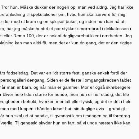
 Tror hun. Måske dukker der nogen op, man ved aldrig. Jeg har ikke
bare anledning til spekulationer om, hvad hun skal servere for mig.
står der med et kram og en splejset buket, og inden hun kan nå at
m, har jeg måske hentet et par stykker smørrebrød i delikatessen i
 Aldi eller Rema 100, der er nok af dagligvarebutikker i nærheden. Jeg
plejning kan man altid få, men det er kun én gang, det er den rigtige
års fødselsdag. Det var en lidt større fest, ganske enkelt fordi der
 persongalleri dengang. Siden er de fleste i omgangskredsen faldet
 – når man er barn, og når man er gammel. Mor er også skrøbeligere
liver hele tiden større for hende, men hun er her stadig, det lille
digheder i behold, hverken mentalt eller fysisk, og det er dét i hele
t, men med luppen i hånden læser hun sin daglige avis – grundigt –
år hun skal ud at handle, til gymnastik om tirsdagen og til foredrag
værlig. Til gengæld skyder hun en fart, så vi unge næsten ikke kan