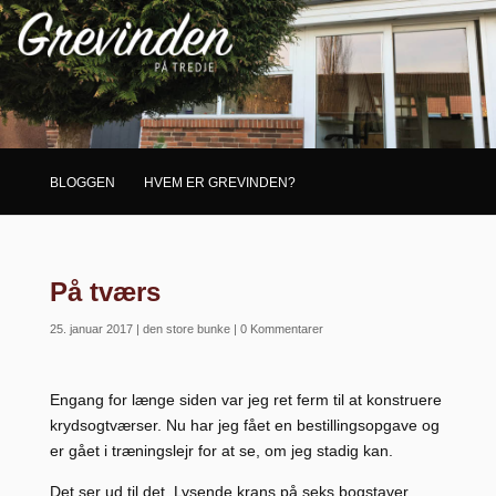
BLOGGEN
HVEM ER GREVINDEN?
På tværs
25. januar 2017
|
den store bunke
|
0 Kommentarer
Engang for længe siden var jeg ret ferm til at konstruere
krydsogtværser. Nu har jeg fået en bestillingsopgave og
er gået i træningslejr for at se, om jeg stadig kan.
Det ser ud til det. Lysende krans på seks bogstaver,