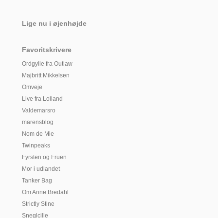
Lige nu i øjenhøjde
Favoritskrivere
Ordgylle fra Outlaw
Majbritt Mikkelsen
Omveje
Live fra Lolland
Valdemarsro
marensblog
Nom de Mie
Twinpeaks
Fyrsten og Fruen
Mor i udlandet
Tanker Bag
Om Anne Bredahl
Strictly Stine
Sneglcille