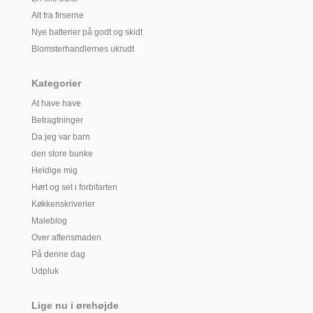
Alt fra firserne
Nye batterier på godt og skidt
Blomsterhandlernes ukrudt
Kategorier
At have have
Betragtninger
Da jeg var barn
den store bunke
Heldige mig
Hørt og set i forbifarten
Køkkenskriverier
Maleblog
Over aftensmaden
På denne dag
Udpluk
Lige nu i ørehøjde