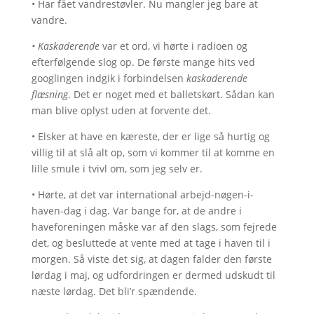
• Har fået vandrestøvler. Nu mangler jeg bare at
vandre.
• Kaskaderende
var et ord, vi hørte i radioen og
efterfølgende slog op. De første mange hits ved
googlingen indgik i forbindelsen
kaskaderende
flæsning
. Det er noget med et balletskørt. Sådan kan
man blive oplyst uden at forvente det.
• Elsker at have en kæreste, der er lige så hurtig og
villig til at slå alt op, som vi kommer til at komme en
lille smule i tvivl om, som jeg selv er.
• Hørte, at det var international arbejd-nøgen-i-
haven-dag i dag. Var bange for, at de andre i
haveforeningen måske var af den slags, som fejrede
det, og besluttede at vente med at tage i haven til i
morgen. Så viste det sig, at dagen falder den første
lørdag i maj, og udfordringen er dermed udskudt til
næste lørdag. Det bli’r spændende.