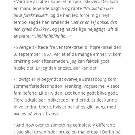
• Var ude at løbe i kuperet terræn i skoven. Der kom
en mand løbende bagfra og råbte
”Nu skal du ikke
blive forskrækket!
”, og da han løb forbi mig i højt
tempo, sagde han smilende
“Det er en sej bakke, den
her, synes du ikke?”
, og jeg havde lige nøjagtigt luft til
at svare:
“Hhhhhhhhhhhhh….”
• Sverige skiftede fra venstrekørsel til højrekørsel den
3. september 1967. Var et af de mange emner, vi kom
omkring over aftensmaden. Jeg kan faktisk godt
huske det. Er jeg den eneste, der kan det?
• I øvrigt er vi begyndt at overveje Strassbourg som
sommerferiedestination. Frankrig, Vogeserne, Alsace,
familieferie, Lille Hviden. Det kunne godt blive godt.
Flere udtalelser indikerede imidlertid, at det kunne
blive endnu bedre, hvis et par af os gik i gang med
øve os på vores fransk.
• And now over to something completely different:
Hvad skal to veninder bruge en majlørdag i Berlin på,