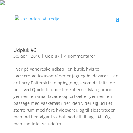
Udpluk #6
30. april 2016
|
Udpluk
|
4 Kommentarer
• Var på vandreskoindkøb i en butik, hvis to
ligeværdige fokusområder er jagt og hvidevarer. Den
er Harry Pottersk i sin opbygning – som de telte, de
bor i ved Quidditch-mesterskaberne. Man går ind
gennem en smal facade og fortsætter gennem en
passage med vaskemaskiner, den vider sig ud i et
større rum med flere hvidevarer, og til sidst træder
man ind i en gigantisk hal med alt til jagt. Alt. Og
man kan intet se udefra.