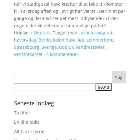
når vi stadig skal have kræfter til at løbe ti kilometer
kl. 18 lørdag aften og i øvrigt har været i Berlin et par
gange og dermed set det mest indlysende? Er der
nogen, der vil dele ud af hemmelige perler?
Udgivet i
Udpluk
- Tagget med ,
arbejd-nøgen-i-
haven-dag
,
Berlin
,
kolonihave
,
løb
,
sommerferie
,
Strassbourg
,
Sverige
,
udpluk
,
vandrestøvler
,
venstrekørsel
-
4 kommentarer
.
Seneste indlæg
To titler
En lille buks
Alt fra firserne