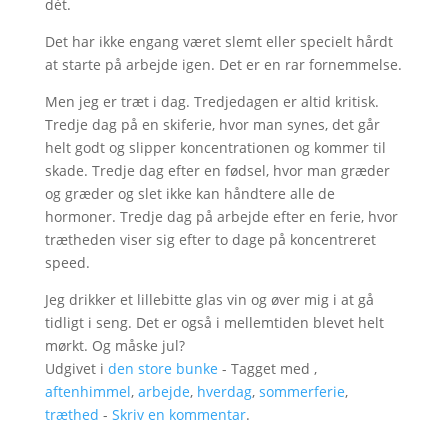
dét.
Det har ikke engang været slemt eller specielt hårdt
at starte på arbejde igen. Det er en rar fornemmelse.
Men jeg er træt i dag. Tredjedagen er altid kritisk.
Tredje dag på en skiferie, hvor man synes, det går
helt godt og slipper koncentrationen og kommer til
skade. Tredje dag efter en fødsel, hvor man græder
og græder og slet ikke kan håndtere alle de
hormoner. Tredje dag på arbejde efter en ferie, hvor
trætheden viser sig efter to dage på koncentreret
speed.
Jeg drikker et lillebitte glas vin og øver mig i at gå
tidligt i seng. Det er også i mellemtiden blevet helt
mørkt. Og måske jul?
Udgivet i
den store bunke
- Tagget med ,
aftenhimmel
,
arbejde
,
hverdag
,
sommerferie
,
træthed
-
Skriv en kommentar
.