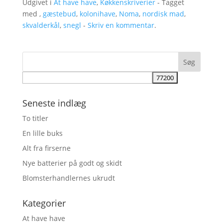
Udgivet i
At have have
,
Køkkenskriverier
- Tagget
med ,
gæstebud
,
kolonihave
,
Noma
,
nordisk mad
,
skvalderkål
,
snegl
-
Skriv en kommentar
.
Seneste indlæg
To titler
En lille buks
Alt fra firserne
Nye batterier på godt og skidt
Blomsterhandlernes ukrudt
Kategorier
At have have