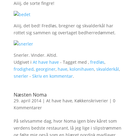
Aiiij, de sorte fingre!
Aiiij, det bed! Fredløs, bregner og skvalderkål har
rottet sig sammen og overtaget bedherredømmet.
Snerler. Vinder. Altid.
Udgivet i
At have have
- Tagget med ,
fredløs
,
frodighed
,
georginer
,
have
,
kolonihaven
,
skvalderkål
,
snerler
-
Skriv en kommentar
.
Næsten Noma
29. april 2014
|
At have have
,
Køkkenskriverier
|
0
Kommentarer
På selvsamme dag, hvor Noma igen blev kåret som
verdens bedste restaurant, lå jeg lige i slipstrømmen
og følte mig også som en blæret nordisk madlaver.