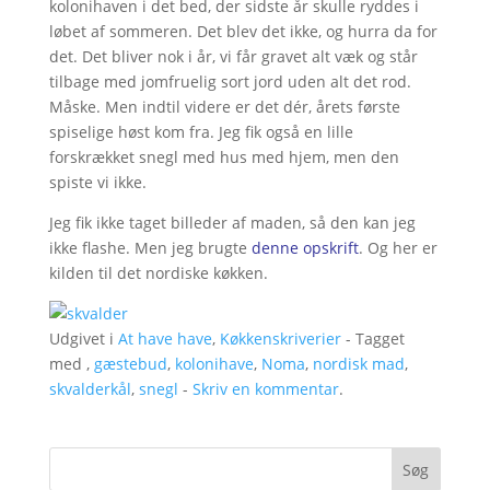
kolonihaven i det bed, der sidste år skulle ryddes i
løbet af sommeren. Det blev det ikke, og hurra da for
det. Det bliver nok i år, vi får gravet alt væk og står
tilbage med jomfruelig sort jord uden alt det rod.
Måske. Men indtil videre er det dér, årets første
spiselige høst kom fra. Jeg fik også en lille
forskrækket snegl med hus med hjem, men den
spiste vi ikke.
Jeg fik ikke taget billeder af maden, så den kan jeg
ikke flashe. Men jeg brugte
denne opskrift
. Og her er
kilden til det nordiske køkken.
Udgivet i
At have have
,
Køkkenskriverier
- Tagget
med ,
gæstebud
,
kolonihave
,
Noma
,
nordisk mad
,
skvalderkål
,
snegl
-
Skriv en kommentar
.