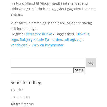
fra Nordjylland til Viborg klædt i intet andet end
uldtrøje og underbukser. Og gået i gågaden i samme
antræk.
Vi er tørre, hjemme og inden døre, og der er stadig
lidt ferie tilbage.
Udgivet i
den store bunke
- Tagget med ,
Blokhus
,
regn
,
Rubjerg Knude Fyr
,
torden
,
udflugt
,
vejr
,
Vendsyssel
-
Skriv en kommentar
.
Seneste indlæg
To titler
En lille buks
Alt fra firserne