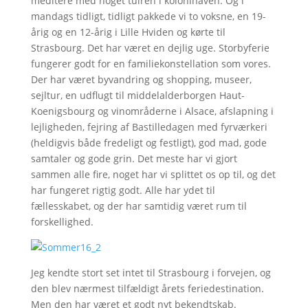
meditere med noget tulren i kolonihaven. Og i
mandags tidligt, tidligt pakkede vi to voksne, en 19-
årig og en 12-årig i Lille Hviden og kørte til
Strasbourg. Det har været en dejlig uge. Storbyferie
fungerer godt for en familiekonstellation som vores.
Der har været byvandring og shopping, museer,
sejltur, en udflugt til middelalderborgen Haut-
Koenigsbourg og vinområderne i Alsace, afslapning i
lejligheden, fejring af Bastilledagen med fyrværkeri
(heldigvis både fredeligt og festligt), god mad, gode
samtaler og gode grin. Det meste har vi gjort
sammen alle fire, noget har vi splittet os op til, og det
har fungeret rigtig godt. Alle har ydet til
fællesskabet, og der har samtidig været rum til
forskellighed.
Jeg kendte stort set intet til Strasbourg i forvejen, og
den blev nærmest tilfældigt årets feriedestination.
Men den har været et godt nyt bekendtskab.