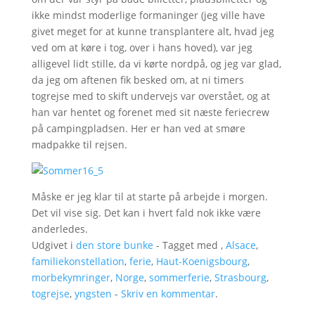
ikke mindst moderlige formaninger (jeg ville have
givet meget for at kunne transplantere alt, hvad jeg
ved om at køre i tog, over i hans hoved), var jeg
alligevel lidt stille, da vi kørte nordpå, og jeg var glad,
da jeg om aftenen fik besked om, at ni timers
togrejse med to skift undervejs var overstået, og at
han var hentet og forenet med sit næste feriecrew
på campingpladsen. Her er han ved at smøre
madpakke til rejsen.
Måske er jeg klar til at starte på arbejde i morgen.
Det vil vise sig. Det kan i hvert fald nok ikke være
anderledes.
Udgivet i
den store bunke
- Tagget med ,
Alsace
,
familiekonstellation
,
ferie
,
Haut-Koenigsbourg
,
morbekymringer
,
Norge
,
sommerferie
,
Strasbourg
,
togrejse
,
yngsten
-
Skriv en kommentar
.