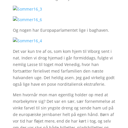
Og nogen har Europaparlamentet lige i baghaven.
Det var kun tre af os, som kom hjem til Viborg sent i
nat. Inden vi drog hjemad i går formiddags, fulgte vi
nemlig Lasse til toget mod Venedig, hvor han
fortsætter ferielivet med farfamilien den næste
halvanden uge. Det heldig asen. Jeg gad virkelig godt
også lige have en pose norditaliensk ekstraferie.
Men hvornår mon man egentlig holder op med at
morbekymre sig? Det var en sær, sær fornemmelse at
vinke farvel til sin yngste dreng og sende ham ud på
de europæiske jernbaner helt på egen hånd. Børn af
vor tid har fløjet mere, end de har kørt i tog, og selv
om der var styr på både billetter, pladsbilletter og