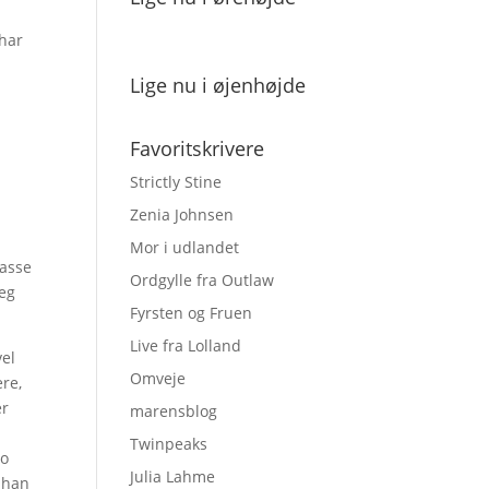
 har
Lige nu i øjenhøjde
Favoritskrivere
Strictly Stine
Zenia Johnsen
Mor i udlandet
Lasse
Ordgylle fra Outlaw
Jeg
Fyrsten og Fruen
Live fra Lolland
vel
Omveje
ere,
er
marensblog
Twinpeaks
to
Julia Lahme
r han