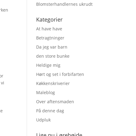
Blomsterhandlernes ukrudt
erken
Kategorier
At have have
Betragtninger
Da jeg var barn
den store bunke
Heldige mig
Hørt og set i forbifarten
or
 vi
Køkkenskriverier
Maleblog
Over aftensmaden
te
På denne dag
Udpluk
Lige nu i ørehøjde