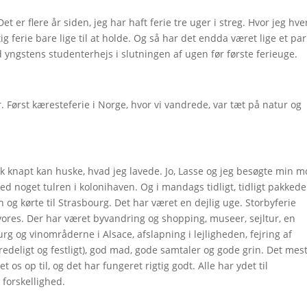
Det er flere år siden, jeg har haft ferie tre uger i streg. Hvor jeg hv
tig ferie bare lige til at holde. Og så har det endda været lige et par
 yngstens studenterhejs i slutningen af ugen før første ferieuge.
r. Først kæresteferie i Norge, hvor vi vandrede, var tæt på natur og
k knapt kan huske, hvad jeg lavede. Jo, Lasse og jeg besøgte min m
d noget tulren i kolonihaven. Og i mandags tidligt, tidligt pakkede
en og kørte til Strasbourg. Det har været en dejlig uge. Storbyferie
vores. Der har været byvandring og shopping, museer, sejltur, en
g og vinområderne i Alsace, afslapning i lejligheden, fejring af
redeligt og festligt), god mad, gode samtaler og gode grin. Det mes
et os op til, og det har fungeret rigtig godt. Alle har ydet til
 forskellighed.