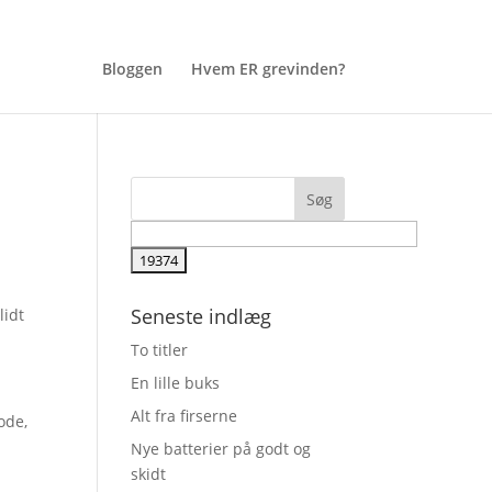
Bloggen
Hvem ER grevinden?
Seneste indlæg
lidt
To titler
En lille buks
Alt fra firserne
ode,
Nye batterier på godt og
skidt