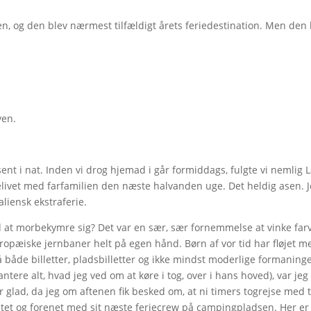
ejen, og den blev nærmest tilfældigt årets feriedestination. Men den
ven.
sent i nat. Inden vi drog hjemad i går formiddags, fulgte vi nemlig 
ielivet med farfamilien den næste halvanden uge. Det heldig asen. 
aliensk ekstraferie.
t morbekymre sig? Det var en sær, sær fornemmelse at vinke far
opæiske jernbaner helt på egen hånd. Børn af vor tid har fløjet m
på både billetter, pladsbilletter og ikke mindst moderlige formaning
antere alt, hvad jeg ved om at køre i tog, over i hans hoved), var jeg
 var glad, da jeg om aftenen fik besked om, at ni timers togrejse med 
entet og forenet med sit næste feriecrew på campingpladsen. Her e