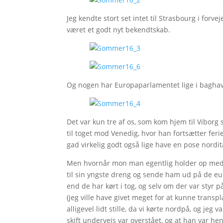
Jeg kendte stort set intet til Strasbourg i forv
været et godt nyt bekendtskab.
Og nogen har Europaparlamentet lige i bagha
Det var kun tre af os, som kom hjem til Viborg 
til toget mod Venedig, hvor han fortsætter fer
gad virkelig godt også lige have en pose nordit
Men hvornår mon man egentlig holder op med a
til sin yngste dreng og sende ham ud på de eur
end de har kørt i tog, og selv om der var styr 
(jeg ville have givet meget for at kunne transpl
alligevel lidt stille, da vi kørte nordpå, og jeg
skift undervejs var overstået, og at han var h