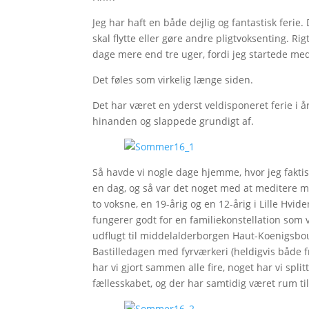
Jeg har haft en både dejlig og fantastisk ferie. 
skal flytte eller gøre andre pligtvoksenting. Rig
dage mere end tre uger, fordi jeg startede med
Det føles som virkelig længe siden.
Det har været en yderst veldisponeret ferie i å
hinanden og slappede grundigt af.
Så havde vi nogle dage hjemme, hvor jeg faktis
en dag, og så var det noget med at meditere me
to voksne, en 19-årig og en 12-årig i Lille Hvid
fungerer godt for en familiekonstellation som 
udflugt til middelalderborgen Haut-Koenigsbour
Bastilledagen med fyrværkeri (heldigvis både f
har vi gjort sammen alle fire, noget har vi splitt
fællesskabet, og der har samtidig været rum til