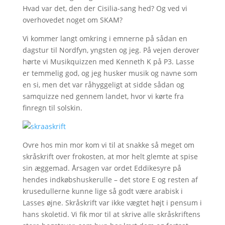
Hvad var det, den der Cisilia-sang hed? Og ved vi
overhovedet noget om SKAM?
Vi kommer langt omkring i emnerne på sådan en
dagstur til Nordfyn, yngsten og jeg. På vejen derover
hørte vi Musikquizzen med Kenneth K på P3. Lasse
er temmelig god, og jeg husker musik og navne som
en si, men det var råhyggeligt at sidde sådan og
samquizze ned gennem landet, hvor vi kørte fra
finregn til solskin.
Ovre hos min mor kom vi til at snakke så meget om
skråskrift over frokosten, at mor helt glemte at spise
sin æggemad. Årsagen var ordet Eddikesyre på
hendes indkøbshuskerulle – det store E og resten af
krusedullerne kunne lige så godt være arabisk i
Lasses øjne. Skråskrift var ikke vægtet højt i pensum i
hans skoletid. Vi fik mor til at skrive alle skråskriftens