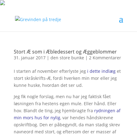
Stort Æ som i Æbledessert og Æggeblommer
31. januar 2017
|
den store bunke
|
2 Kommentarer
I starten af november efterlyste jeg
i dette indlæg
et
stort skråskrifts-Æ, fordi hverken min mor eller jeg
kunne huske, hvordan det ser ud.
Jeg fik nogle forslag, men nu har jeg faktisk fået
løsningen fra hestens egen mule. Eller hånd. Eller
hov. Blandt de ting, jeg hjembragte fra
rydningen af
min mors hus for nylig
, var hendes håndskrevne
opskriftbog. Den er påbegyndt, da man stadig skrev
navneord med stort, og eftersom der er masser af