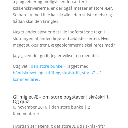
æg og æbler og muligvis endda ærter i
køkkenskriverierne, er der også masser af store Æer.
Se bare. A med lille kæk krølle i den sidste nedstreg.
Sådan skal den kringles.
Noget andet sjovt er det lille indforståede tegn i
slutningen af anden linje ved æbledesserten. Hvor
meget sukker tror I, æggeblommerne skal røres med?
Ja,
jeg
ved det godt. Jeg er vokset op med det.
Udgivet i
den store bunke
- Tagget med ,
håndskrevet
,
opskriftbog
,
skråskrift
,
stort Æ
-
2
kommentarer
.
Gi’ mig et Æ – om store bogstaver i skråskrift.
Og quiz
6. november 2016
|
den store bunke
|
2
Kommentarer
Hvordan ser egentlig det store Æ ud i skråskrift?