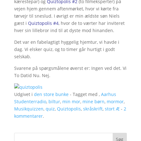
kærestepar) og
Quiztopolis #2
(to filmeksperter) på
vejen hjem gennem aftenmørket, hvor vi kørte fra
tørvejr til sneslud. I øvrigt er min ældste søn Niels
gæst i
Quiztopolis #4
, hvor de to værter har inviteret
hver sin lillebror ind til at dyste mod hinanden.
Det var en fabelagtigt hyggelig hjemtur, vi havde i
dag. Vi elsker quiz, og to timer går hurtigt i godt
selskab.
Svarene på spørgsmålene øverst er: Ingen ved det. Vi
To Datid Nu. Nej.
Udgivet i
den store bunke
- Tagget med ,
Aarhus
Studenterradio
,
biltur
,
min mor
,
mine børn
,
mormor
,
Musikquizzen
,
quiz
,
Quiztopolis
,
skråskrift
,
stort Æ
-
2
kommentarer
.