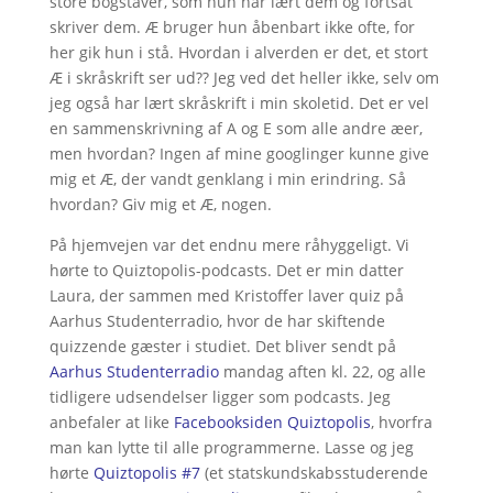
store bogstaver, som hun har lært dem og fortsat
skriver dem. Æ bruger hun åbenbart ikke ofte, for
her gik hun i stå. Hvordan i alverden er det, et stort
Æ i skråskrift ser ud?? Jeg ved det heller ikke, selv om
jeg også har lært skråskrift i min skoletid. Det er vel
en sammenskrivning af A og E som alle andre æer,
men hvordan? Ingen af mine googlinger kunne give
mig et Æ, der vandt genklang i min erindring. Så
hvordan? Giv mig et Æ, nogen.
På hjemvejen var det endnu mere råhyggeligt. Vi
hørte to Quiztopolis-podcasts. Det er min datter
Laura, der sammen med Kristoffer laver quiz på
Aarhus Studenterradio, hvor de har skiftende
quizzende gæster i studiet. Det bliver sendt på
Aarhus Studenterradio
mandag aften kl. 22, og alle
tidligere udsendelser ligger som podcasts. Jeg
anbefaler at like
Facebooksiden Quiztopolis
, hvorfra
man kan lytte til alle programmerne. Lasse og jeg
hørte
Quiztopolis #7
(et statskundskabsstuderende