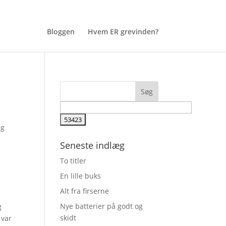
Bloggen
Hvem ER grevinden?
eg
Seneste indlæg
To titler
En lille buks
Alt fra firserne
Nye batterier på godt og
g
skidt
 var