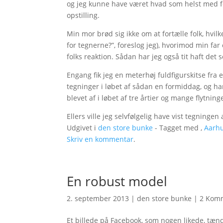
og jeg kunne have været hvad som helst med form
opstilling.
Min mor brød sig ikke om at fortælle folk, hvil
for tegnerne?”, foreslog jeg), hvorimod min far
folks reaktion. Sådan har jeg også tit haft det s
Engang fik jeg en meterhøj fuldfigurskitse fr
tegninger i løbet af sådan en formiddag, og ha
blevet af i løbet af tre årtier og mange flytnin
Ellers ville jeg selvfølgelig have vist tegning
Udgivet i
den store bunke
- Tagget med ,
Aarh
Skriv en kommentar
.
En robust model
2. september 2013
|
den store bunke
|
2 Kom
Et billede på Facebook, som nogen likede, tændte