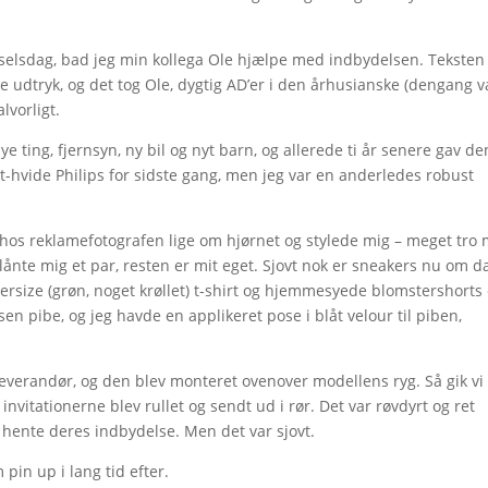
 fødselsdag, bad jeg min kollega Ole hjælpe med indbydelsen. Teksten
e udtryk, og det tog Ole, dygtig AD’er i den århusianske (dengang v
lvorligt.
ye ting, fjernsyn, ny bil og nyt barn, og allerede ti år senere gav de
rt-hvide Philips for sidste gang, men jeg var en anderledes robust
hos reklamefotografen lige om hjørnet og stylede mig – meget tro
 lånte mig et par, resten er mit eget. Sjovt nok er sneakers nu om d
versize (grøn, noget krøllet) t-shirt og hjemmesyede blomstershorts
en pibe, og jeg havde en applikeret pose i blåt velour til piben,
leverandør, og den blev monteret ovenover modellens ryg. Så gik vi 
vitationerne blev rullet og sendt ud i rør. Det var røvdyrt og ret
 hente deres indbydelse. Men det var sjovt.
in up i lang tid efter.