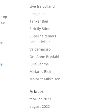
Live fra Lolland
Sneglcille
er op
Tanker Bag
 se
Strictly Stine
Superheltemors
bekendelser
er
Valdemarsro
Om Anne Bredahl
ng
-
Julia Lahme
Miriams Blok
Majbritt Mikkelsen
Arkiver
februar 2023
august 2022