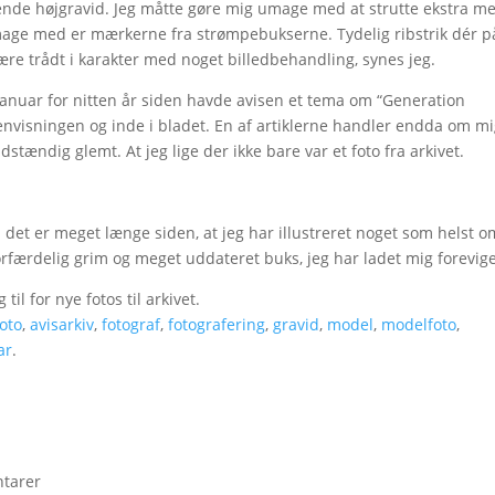
visende højgravid. Jeg måtte gøre mig umage med at strutte ekstra m
umage med er mærkerne fra strømpebukserne. Tydelig ribstrik dér p
re trådt i karakter med noget billedbehandling, synes jeg.
januar for nitten år siden havde avisen et tema om “Generation
envisningen og inde i bladet. En af artiklerne handler endda om mi
dstændig glemt. At jeg lige der ikke bare var et foto fra arkivet.
n det er meget længe siden, at jeg har illustreret noget som helst o
forfærdelig grim og meget uddateret buks, jeg har ladet mig forevige
til for nye fotos til arkivet.
foto
,
avisarkiv
,
fotograf
,
fotografering
,
gravid
,
model
,
modelfoto
,
ar
.
tarer