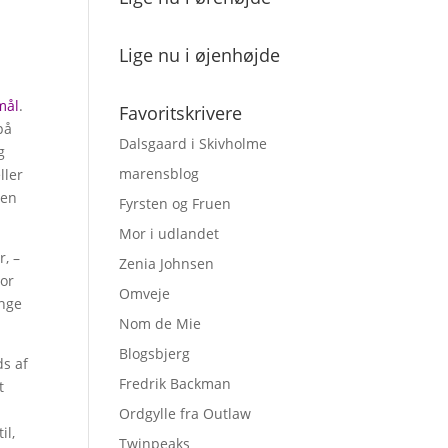
Lige nu i øjenhøjde
mål
.
Favoritskrivere
på
Dalsgaard i Skivholme
g
marensblog
ller
 en
Fyrsten og Fruen
Mor i udlandet
r, –
Zenia Johnsen
vor
Omveje
ænge
Nom de Mie
Blogsbjerg
ds af
Fredrik Backman
t
Ordgylle fra Outlaw
il,
Twinpeaks