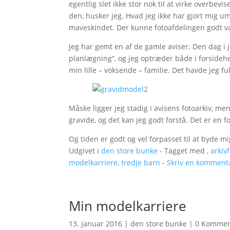
egentlig slet ikke stor nok til at virke overbe
den, husker jeg. Hvad jeg ikke har gjort mig 
maveskindet. Der kunne fotoafdelingen godt væ
Jeg har gemt en af de gamle aviser. Den dag i 
planlægning”, og jeg optræder både i forsideh
min lille – voksende – familie. Det havde jeg ful
Måske ligger jeg stadig i avisens fotoarkiv, me
gravide, og det kan jeg godt forstå. Det er en 
Og tiden er godt og vel forpasset til at byde mig 
Udgivet i
den store bunke
- Tagget med ,
arkiv
modelkarriere
,
tredje barn
-
Skriv en komment
Min modelkarriere
13. januar 2016
|
den store bunke
|
0 Kommen