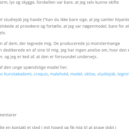
, lys og skygge, forskellen var bare, at jeg selv kunne skifte
ket studiejob jeg havde (“Kan du ikke bare sige, at jeg samler blyant
 elskede at provokere og fortælle, at jeg var nøgenmodel, bare for at
elv.
a en af dem, der tegnede mig. De producerede jo monstermange
n dedikerede en af sine til mig. Jeg har ingen anelse om, hvor den 
ger, og jeg er ked af, at den er forsvundet undervejs.
en af den unge spændstige model her.
us Kunstakademi
,
croquis
,
malehold
,
model
,
skitse
,
studiejob
,
tegni
mentarer
 en kontakt et sted i mit hoved og fik mig til at grave dybt i