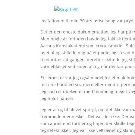
Invitationen til min 30 års fødselsdag var pryde
Det er den eneste dokumentation, jeg har på mi
Men nogle år forinden havde jeg faktisk tjent
Aarhus Kunstakademi som croquismodel. Splitter
tøjet af og stillede mig på et podie, og så sad
ti minutter ad gangen, derefter skiftede jeg sti
varmeblæser ved siden af, og når der var paus
Et semester var jeg også model for et malehold.
mit ene håndled sov mere eller mindre permanen
jeg sad ret ubekvemt med temmelig meget vægt 
jeg holdt pauser.
Jeg er af og til blevet spurgt, om det ikke va
fremmede mennesker. Det var det ikke. Der var 
som andet end former og linjer, der skulle te
tegneteknikker. Jeg var ikke veltrænet og skinny,