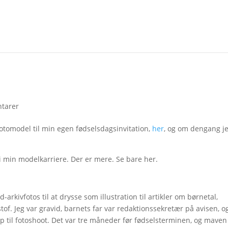
tarer
otomodel til min egen fødselsdagsinvitation,
her
, og om dengang j
 min modelkarriere. Der er mere. Se bare her.
rkivfotos til at drysse som illustration til artikler om børnetal,
stof. Jeg var gravid, barnets far var redaktionssekretær på avisen, o
op til fotoshoot. Det var tre måneder før fødselsterminen, og maven