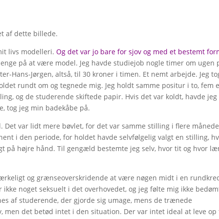
t af dette billede.
t livs modelleri.
Og det var jo bare for sjov og med et bestemt for
 penge på at være model. Jeg havde studiejob nogle timer om ugen 
-Hans-Jørgen, altså, til 30 kroner i timen. Et nemt arbejde. Jeg to
 holdet rundt om og tegnede mig. Jeg holdt samme positur i to, fem e
lling, og de studerende skiftede papir. Hvis det var koldt, havde jeg
e, tog jeg min badekåbe på.
 Det var lidt mere bøvlet, for det var samme stilling i flere månede
t i den periode, for holdet havde selvfølgelig valgt en stilling, h
på højre hånd. Til gengæld bestemte jeg selv, hvor tit og hvor l
r mærkeligt og grænseoverskridende at være nøgen midt i en rundkre
ikke noget seksuelt i det overhovedet, og jeg følte mig ikke bedøm
gnes af studerende, der gjorde sig umage, mens de trænede
 men det betød intet i den situation. Der var intet ideal at leve op t