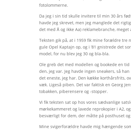
fotolommerne.
Da jeg i sin tid skulle invitere til min 30 års
havde jeg skrevet, men jeg manglede det rigtig
det med Å og ikke Aa) reklamebranche, meget a
Teksten gik på, at i 1959 fik mine forældre tre n
gule Opel Kaptajn op, og i ’81 gnistrede det so
model, for nu blev jeg 30 og bla-bla.
Ole greb det med modellen og bookede en tid 
den, jeg var. Jeg havde ingen sneakers, så han
det eneste, jeg har. Den kække korthårsfrits, o
væk. Ligeså piben. Det var faktisk en Georg Jens
tobakken, piberensere og -stopper.
Vi fik teksten sat op hos vores sædvanlige sats
mørkekammeret og lavede reprokopier i A2, og in
besværligt for dem, der måtte på posthuset og
Mine svigerforældre havde mig hængende som p