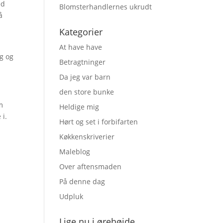
ed
Blomsterhandlernes ukrudt
å
Kategorier
At have have
g og
Betragtninger
Da jeg var barn
den store bunke
m
Heldige mig
 i.
Hørt og set i forbifarten
Køkkenskriverier
Maleblog
Over aftensmaden
På denne dag
Udpluk
Lige nu i ørehøjde