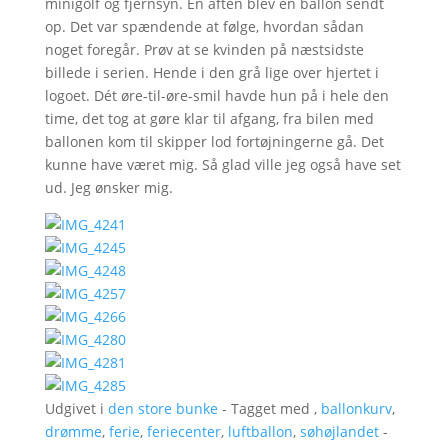
minigolf og fjernsyn. En aften blev en ballon sendt
op. Det var spændende at følge, hvordan sådan
noget foregår. Prøv at se kvinden på næstsidste
billede i serien. Hende i den grå lige over hjertet i
logoet. Dét øre-til-øre-smil havde hun på i hele den
time, det tog at gøre klar til afgang, fra bilen med
ballonen kom til skipper lod fortøjningerne gå. Det
kunne have været mig. Så glad ville jeg også have set
ud. Jeg ønsker mig.
Udgivet i
den store bunke
- Tagget med ,
ballonkurv
,
drømme
,
ferie
,
feriecenter
,
luftballon
,
søhøjlandet
-