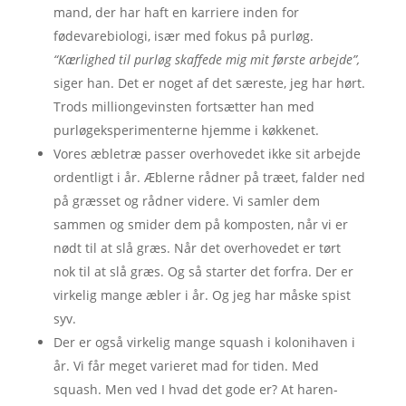
mand, der har haft en karriere inden for
fødevarebiologi, især med fokus på purløg.
“Kærlighed til purløg skaffede mig mit første arbejde”,
siger han. Det er noget af det særeste, jeg har hørt.
Trods milliongevinsten fortsætter han med
purløgeksperimenterne hjemme i køkkenet.
Vores æbletræ passer overhovedet ikke sit arbejde
ordentligt i år. Æblerne rådner på træet, falder ned
på græsset og rådner videre. Vi samler dem
sammen og smider dem på komposten, når vi er
nødt til at slå græs. Når det overhovedet er tørt
nok til at slå græs. Og så starter det forfra. Der er
virkelig mange æbler i år. Og jeg har måske spist
syv.
Der er også virkelig mange squash i kolonihaven i
år. Vi får meget varieret mad for tiden. Med
squash. Men ved I hvad det gode er? At haren-