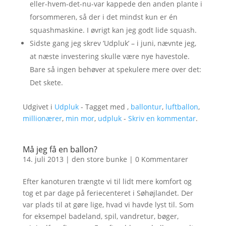
eller-hvem-det-nu-var kappede den anden plante i
forsommeren, så der i det mindst kun er én
squashmaskine. I øvrigt kan jeg godt lide squash.
Sidste gang jeg skrev ’Udpluk’ – i juni, nævnte jeg,
at næste investering skulle være nye havestole.
Bare så ingen behøver at spekulere mere over det:
Det skete.
Udgivet i
Udpluk
- Tagget med ,
ballontur
,
luftballon
,
millionærer
,
min mor
,
udpluk
-
Skriv en kommentar
.
Må jeg få en ballon?
14. juli 2013
|
den store bunke
|
0 Kommentarer
Efter kanoturen trængte vi til lidt mere komfort og
tog et par dage på feriecenteret i Søhøjlandet. Der
var plads til at gøre lige, hvad vi havde lyst til. Som
for eksempel badeland, spil, vandretur, bøger,