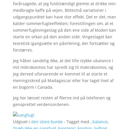
forårsagede, at jeg fuldstændigt glemte at drikke min
medbragte kaffe på vejen. Bittesmå variationer i
udgangspunktet kan have stor effekt. Det er det, man
kalder sommerfugleeffekten; forestillingen om, at et
sommerfuglevingeslag på den ene side af kloden kan
starte en orkan på den anden side. Vingeslaget kan
teoretisk igangsætte en påvirkning, der fortsætter og
forstørres.
Jeg håber sandelig ikke, at det lille stykke ubalance i
mit mikrokosmos har spredt sig til makrokosmos, og
jeg derved uforvarende er kommet til at starte et
meningsskred på Madagascar eller har taget livet af
en bogorm i Canada.
Jeg
har
læsset resten af filerne ind på telefonen og
genoprettet verdensordenen.
Udgivet i
den store bunke
- Tagget med ,
balance
,
Dræb ikke en sangfugl
,
kaosteori
,
kosmos
,
lydbog
,