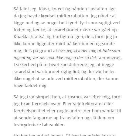
Så faldt jeg. Klask, knæet og hånden i asfalten lige,
da jeg havde krydset midterrabatten. Jeg nåede at
kigge ned og se noget helt tyndt lyst snoreagtigt ved
foden og tænke, at snørebåndet måske var gået op.
Knæklask, altså, og hurtigt op igen, dels fordi jeg jo
ikke kunne ligge der midt på kørebanen og sunde
mig, dels på grund af
hvis-jeg-skynder-mig-at-lade-som-
ingenting-var-der-nok-ikke-nogen-der-så-det-
fænomenet.
I sikkerhed på fortovet konstaterede jeg, at begge
snørebånd var bundet rigtig fint, og der var heller
ikke noget at se ude ved midterrabatten, der kunne
have fældet mig.
Så jeg tror simpelt hen, at kosmos var efter mig, fordi
jeg brød færdselsloven. Eller vejdirektoratet eller
færdselspolitiet eller nogle andre, der har mandat til
at sende fangarme op fra asfalten og slå dem om
lovbryderiske løbeankler.
Nu har jeg hul på knæet. Så kan jeg måske lære at