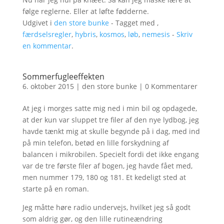
følge reglerne. Eller at løfte fødderne.
Udgivet i
den store bunke
- Tagget med ,
færdselsregler
,
hybris
,
kosmos
,
løb
,
nemesis
-
Skriv
en kommentar
.
Sommerfugleeffekten
6. oktober 2015
|
den store bunke
|
0 Kommentarer
At jeg i morges satte mig ned i min bil og opdagede,
at der kun var sluppet tre filer af den nye lydbog, jeg
havde tænkt mig at skulle begynde på i dag, med ind
på min telefon, betød en lille forskydning af
balancen i mikrobilen. Specielt fordi det ikke engang
var de tre første filer af bogen, jeg havde fået med,
men nummer 179, 180 og 181. Et kedeligt sted at
starte på en roman.
Jeg måtte høre radio undervejs, hvilket jeg så godt
som aldrig gør, og den lille rutineændring