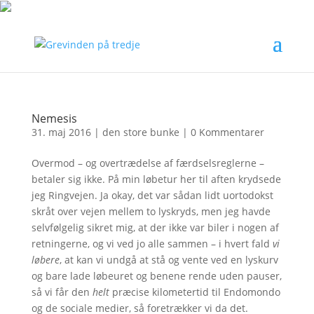
Nemesis
31. maj 2016
|
den store bunke
|
0 Kommentarer
Overmod – og overtrædelse af færdselsreglerne –
betaler sig ikke. På min løbetur her til aften krydsede
jeg Ringvejen. Ja okay, det var sådan lidt uortodokst
skråt over vejen mellem to lyskryds, men jeg havde
selvfølgelig sikret mig, at der ikke var biler i nogen af
retningerne, og vi ved jo alle sammen – i hvert fald
vi
løbere
, at kan vi undgå at stå og vente ved en lyskurv
og bare lade løbeuret og benene rende uden pauser,
så vi får den
helt
præcise kilometertid til Endomondo
og de sociale medier, så foretrækker vi da det.