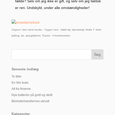
fælde? Selv om jeg ikke er gift, og selv om jeg faktisk
er ren. Undskyld, under alle omstændigheder!
Udgivet i
den store bunke
- Tagget med ,
blødt tøj
,
hjemmetøj
,
Hvide T
,
krimi
,
lydbog
,
lys
,
sproghjørnet
,
Toyota
-
4 kommentarer
.
Seneste indlæg
To titler
En lille buks
Alt fra firserne
Nye batterier på godt og skidt
Blomsterhandlernes ukrudt
Kategorier