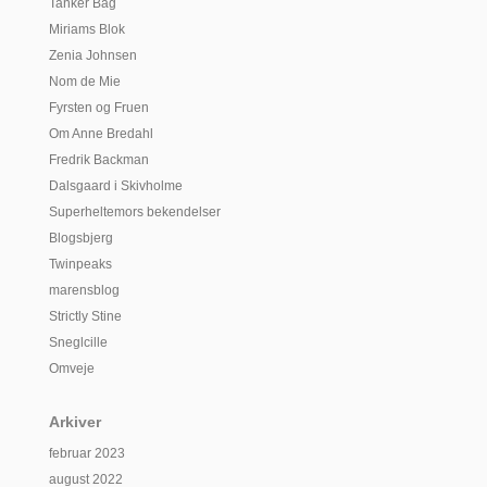
Tanker Bag
Miriams Blok
Zenia Johnsen
Nom de Mie
Fyrsten og Fruen
Om Anne Bredahl
Fredrik Backman
Dalsgaard i Skivholme
Superheltemors bekendelser
Blogsbjerg
Twinpeaks
marensblog
Strictly Stine
Sneglcille
Omveje
Arkiver
februar 2023
august 2022