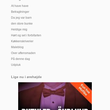
At have have
Betragtninger
Da jeg var barn
den store bunke
Heldige mig
Hørt og set i forbifarten
Køkkenskriverier
Maleblog
Over aftensmaden
På denne dag
Udpluk
Lige nu i ørehøjde