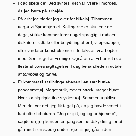
I dag skete det! Jeg syntes, det var lysere i morges,
da jeg kørte på arbejde.
På arbejde sidder jeg over for Nikolaj. Tilsammen
udgør vi Sproghjørnet. Kollegerne er skuffede de
dage, vi ikke kommenterer noget sprogligt i radioen,
diskuterer udtale eller betydning af ord, vi opsnapper,
eller vurderer konstruktioner i de tekster, vi arbejder
med. Som regel er vi enige. Også om at vi har ret i de
fleste af vores iagttagelser. I dag behandlede vi udtale
af
tombola
og
tunnel
.
Er kommet til at tilbringe aftenen i en sær bunke
posedametøj. Meget strik, meget stræk, meget blødt.
Hver for sig rigtig fine stykker tøj. Sammen topkikset.
Men det var det, jeg fik taget på, da jeg havde været i
bad efter løbeturen. “Jeg er gift, og jeg er hjemme”,
sagde en, jeg kender, engang som undskyldning for at
gå rundt i en svedig undertrøje. Er jeg gået i den