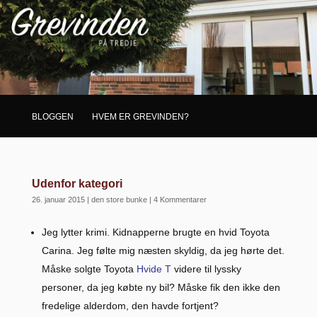
BLOGGEN
HVEM ER GREVINDEN?
Udenfor kategori
26. januar 2015
|
den store bunke
|
4 Kommentarer
Jeg lytter krimi. Kidnapperne brugte en hvid Toyota
Carina. Jeg følte mig næsten skyldig, da jeg hørte det.
Måske solgte Toyota
Hvide T
videre til lyssky
personer, da jeg købte ny bil? Måske fik den ikke den
fredelige alderdom, den havde fortjent?