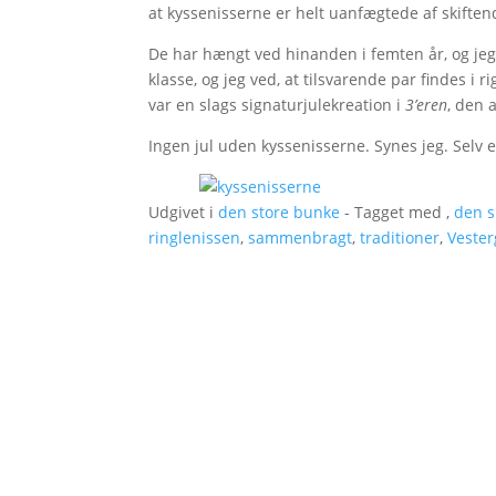
at kyssenisserne er helt uanfægtede af skiften
De har hængt ved hinanden i femten år, og jeg 
klasse, og jeg ved, at tilsvarende par findes i 
var en slags signaturjulekreation i
3’eren
, den 
Ingen jul uden kyssenisserne. Synes jeg. Selv e
Udgivet i
den store bunke
- Tagget med ,
den s
ringlenissen
,
sammenbragt
,
traditioner
,
Veste