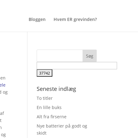
Bloggen
Hvem ER grevinden?
den
ele
Seneste indlæg
d og
To titler
En lille buks
af
Alt fra firserne
t
Nye batterier på godt og
n
skidt
 og