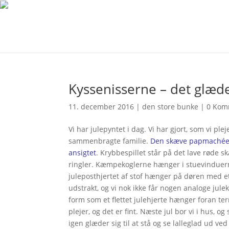
Kyssenisserne – det glæd
11. december 2016
|
den store bunke
|
0 Kom
Vi har julepyntet i dag. Vi har gjort, som vi plej
sammenbragte familie.
Den skæve papmachéen
ansigtet
. Krybbespillet står på det lave røde
ringler. Kæmpekoglerne hænger i stuevinduerne
juleposthjertet af stof hænger på døren med et u
udstrakt, og vi nok ikke får nogen analoge jul
form som et flettet julehjerte hænger foran te
plejer, og det er fint. Næste jul bor vi i hus, 
igen glæder sig til at stå og se lalleglad ud