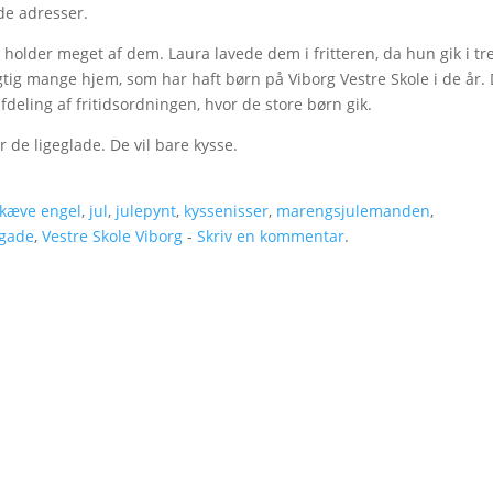
de adresser.
holder meget af dem. Laura lavede dem i fritteren, da hun gik i tr
rigtig mange hjem, som har haft børn på Viborg Vestre Skole i de år.
afdeling af fritidsordningen, hvor de store børn gik.
r de ligeglade. De vil bare kysse.
kæve engel
,
jul
,
julepynt
,
kyssenisser
,
marengsjulemanden
,
rgade
,
Vestre Skole Viborg
-
Skriv en kommentar
.