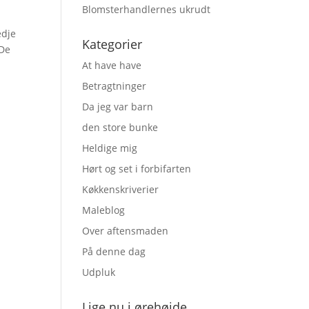
Blomsterhandlernes ukrudt
edje
Kategorier
 De
At have have
Betragtninger
Da jeg var barn
den store bunke
Heldige mig
Hørt og set i forbifarten
Køkkenskriverier
Maleblog
Over aftensmaden
På denne dag
Udpluk
Lige nu i ørehøjde