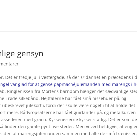
elige gensyn
mentarer
er. Det er tredje jul i Vestergade, så der
er
dannet en præcedens i 
gel var glad for at gense papmachéjulemanden med marengs i h
 skab. Ringlenissen fra Mortens barndom hænger det sædvanlige ste
 i røde silkebånd. Højttalerne har fået små nissehuer på, og
beskrevet julekort i, fordi der skulle være noget i til at holde det
ekort mere. Rådyropsatserne har fået guirlander på, og metalkurven 
rrassedøren med gran i. Kyssenisserne kysser stadig. Det er som de
og så finder den gamle pynt nye steder. Men vi ved heldigvis, at engle
 ved siden af marengsjulemanden sammen med alle de små trænisser,