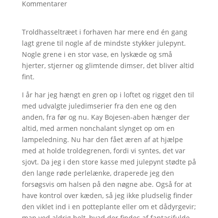
Kommentarer
Troldhasseltræet i forhaven har mere end én gang
lagt grene til nogle af de mindste stykker julepynt.
Nogle grene i en stor vase, en lyskæde og små
hjerter, stjerner og glimtende dimser, det bliver altid
fint.
I år har jeg hængt en gren op i loftet og rigget den til
med udvalgte juledimserier fra den ene og den
anden, fra før og nu. Kay Bojesen-aben hænger der
altid, med armen nonchalant slynget op om en
lampeledning. Nu har den fået æren af at hjælpe
med at holde troldegrenen, fordi vi syntes, det var
sjovt. Da jeg i den store kasse med julepynt stødte på
den lange røde perlelænke, draperede jeg den
forsøgsvis om halsen på den nøgne abe. Også for at
have kontrol over kæden, så jeg ikke pludselig finder
den viklet ind i en potteplante eller om et dådyrgevir;
man ved aldrig helt, hvad der findes af fantasifulde