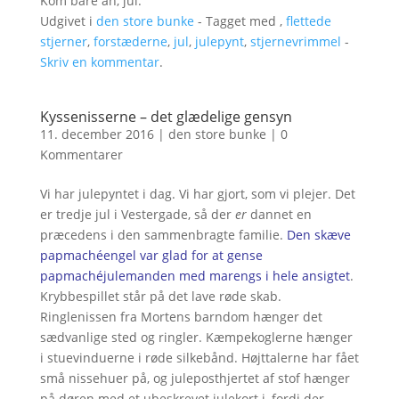
Kom bare an, jul.
Udgivet i
den store bunke
- Tagget med ,
flettede
stjerner
,
forstæderne
,
jul
,
julepynt
,
stjernevrimmel
-
Skriv en kommentar
.
Kyssenisserne – det glædelige gensyn
11. december 2016
|
den store bunke
|
0
Kommentarer
Vi har julepyntet i dag. Vi har gjort, som vi plejer. Det
er tredje jul i Vestergade, så der
er
dannet en
præcedens i den sammenbragte familie.
Den skæve
papmachéengel var glad for at gense
papmachéjulemanden med marengs i hele ansigtet
.
Krybbespillet står på det lave røde skab.
Ringlenissen fra Mortens barndom hænger det
sædvanlige sted og ringler. Kæmpekoglerne hænger
i stuevinduerne i røde silkebånd. Højttalerne har fået
små nissehuer på, og juleposthjertet af stof hænger
på døren med et ubeskrevet julekort i, fordi der