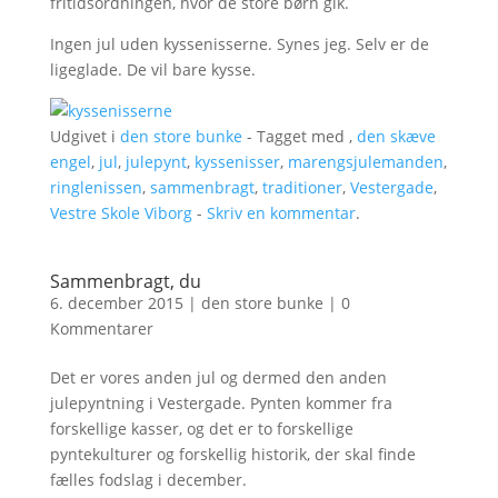
fritidsordningen, hvor de store børn gik.
Ingen jul uden kyssenisserne. Synes jeg. Selv er de
ligeglade. De vil bare kysse.
Udgivet i
den store bunke
- Tagget med ,
den skæve
engel
,
jul
,
julepynt
,
kyssenisser
,
marengsjulemanden
,
ringlenissen
,
sammenbragt
,
traditioner
,
Vestergade
,
Vestre Skole Viborg
-
Skriv en kommentar
.
Sammenbragt, du
6. december 2015
|
den store bunke
|
0
Kommentarer
Det er vores anden jul og dermed den anden
julepyntning i Vestergade. Pynten kommer fra
forskellige kasser, og det er to forskellige
pyntekulturer og forskellig historik, der skal finde
fælles fodslag i december.