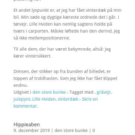
Et andet lyspunkt er, at jeg har fået vinterdæk på min
bil. Min søde og dygtige kæreste ordnede det i går. I
tørvejr. Lille Hviden kan nemlig sagtens holde på
tværs i carporten. Måske løftede han den derind, jeg
så ikke mellempositionerne.
Til alle dem, der har været bekymrede, altså: Jeg
kører vintersikkert.
Dimsen, der stikker op fra bunden af billedet, er
toppen af troldhaslen. Som jeg ikke har fået klippet
endnu.
Udgivet i
den store bunke
- Tagget med ,
gråvejr
,
julepynt
,
Lille Hviden
,
vinterdæk
-
Skriv en
kommentar
.
Hippieaben
9. december 2019
|
den store bunke
|
0