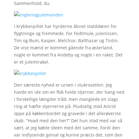
Sammenhold, du.
I krybbespillet har hyrderne åbnet stalddøren for
flygtninge og fremmede. For Fedtmule, julenissen,
Tim og Bum, Kasper, Melchior, Balthazar og Tintin.
De vise mænd er kommet gående fra østerland,
nogle er kommet fra Andeby og nogle i en raket. Det
er et julemirakel.
Den særeste nyhed er uroen i stukrosetten. Jeg
havde en ide om en flok hvide stjerner, der hang ned
i forskellige længder tråd, men manglede en slags
ring at hæfte stjernerne på. Pludselig stod Astrid
oppe på køkkenbordet og gravede i det allerøverste
skab. “Hvad med den her?” Det hun stod med var så
sært, at jeg købte ideen med det samme. Fordi den
var indlysende genial og kunne præcis det, som den