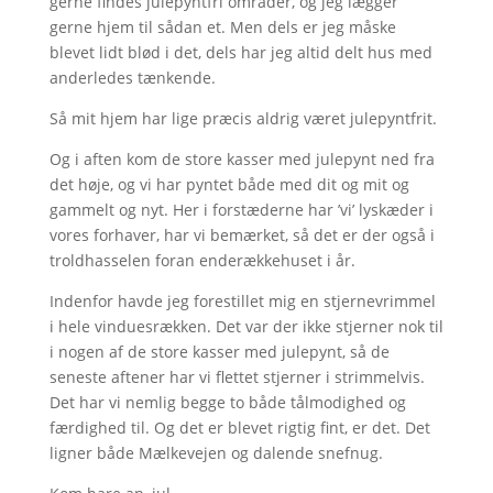
gerne findes julepyntfri områder, og jeg lægger
gerne hjem til sådan et. Men dels er jeg måske
blevet lidt blød i det, dels har jeg altid delt hus med
anderledes tænkende.
Så mit hjem har lige præcis aldrig været julepyntfrit.
Og i aften kom de store kasser med julepynt ned fra
det høje, og vi har pyntet både med dit og mit og
gammelt og nyt. Her i forstæderne har ’vi’ lyskæder i
vores forhaver, har vi bemærket, så det er der også i
troldhasselen foran enderækkehuset i år.
Indenfor havde jeg forestillet mig en stjernevrimmel
i hele vinduesrækken. Det var der ikke stjerner nok til
i nogen af de store kasser med julepynt, så de
seneste aftener har vi flettet stjerner i strimmelvis.
Det har vi nemlig begge to både tålmodighed og
færdighed til. Og det er blevet rigtig fint, er det. Det
ligner både Mælkevejen og dalende snefnug.