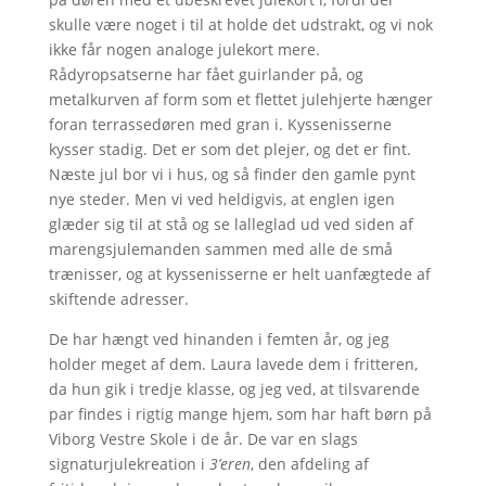
skulle være noget i til at holde det udstrakt, og vi nok
ikke får nogen analoge julekort mere.
Rådyropsatserne har fået guirlander på, og
metalkurven af form som et flettet julehjerte hænger
foran terrassedøren med gran i. Kyssenisserne
kysser stadig. Det er som det plejer, og det er fint.
Næste jul bor vi i hus, og så finder den gamle pynt
nye steder. Men vi ved heldigvis, at englen igen
glæder sig til at stå og se lalleglad ud ved siden af
marengsjulemanden sammen med alle de små
trænisser, og at kyssenisserne er helt uanfægtede af
skiftende adresser.
De har hængt ved hinanden i femten år, og jeg
holder meget af dem. Laura lavede dem i fritteren,
da hun gik i tredje klasse, og jeg ved, at tilsvarende
par findes i rigtig mange hjem, som har haft børn på
Viborg Vestre Skole i de år. De var en slags
signaturjulekreation i
3’eren
, den afdeling af