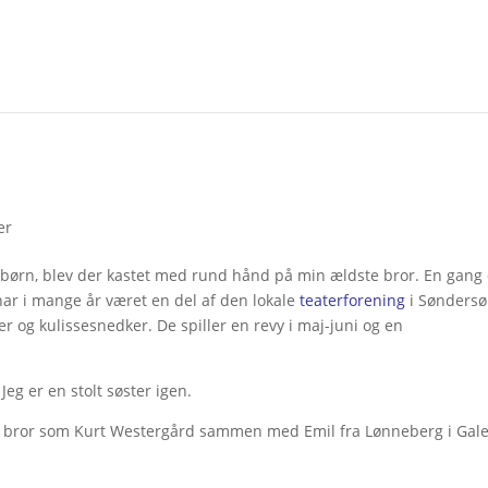
er
es børn, blev der kastet med rund hånd på min ældste bror. En gang
 har i mange år været en del af den lokale
teaterforening
i Søndersø
er og kulissesnedker. De spiller en revy i maj-juni og en
 Jeg er en stolt søster igen.
min bror som Kurt Westergård sammen med Emil fra Lønneberg i Gal