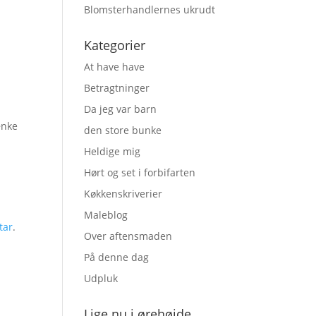
Blomsterhandlernes ukrudt
Kategorier
At have have
Betragtninger
Da jeg var barn
ænke
den store bunke
Heldige mig
Hørt og set i forbifarten
Køkkenskriverier
Maleblog
tar
.
Over aftensmaden
På denne dag
Udpluk
Lige nu i ørehøjde