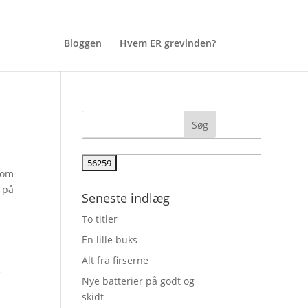
Bloggen
Hvem ER grevinden?
 om
 på
Seneste indlæg
To titler
En lille buks
Alt fra firserne
e
Nye batterier på godt og
skidt