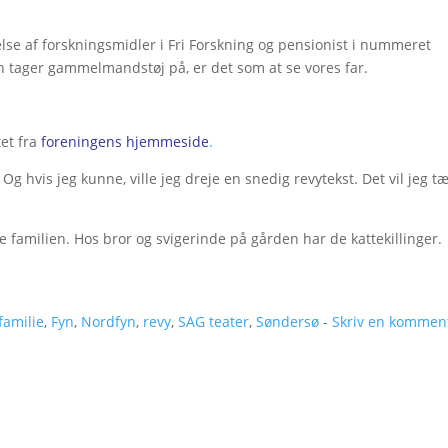
se af forskningsmidler i Fri Forskning og pensionist i nummeret
 tager gammelmandstøj på, er det som at se vores far.
tet fra
foreningens hjemmeside
.
Og hvis jeg kunne, ville jeg dreje en snedig revytekst. Det vil jeg t
t se familien. Hos bror og svigerinde på gården har de kattekillinger.
familie
,
Fyn
,
Nordfyn
,
revy
,
SAG teater
,
Søndersø
-
Skriv en kommen