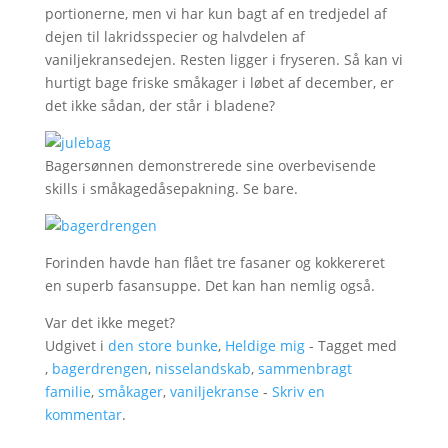
portionerne, men vi har kun bagt af en tredjedel af
dejen til lakridsspecier og halvdelen af
vaniljekransedejen. Resten ligger i fryseren. Så kan vi
hurtigt bage friske småkager i løbet af december, er
det ikke sådan, der står i bladene?
Bagersønnen demonstrerede sine overbevisende
skills i småkagedåsepakning. Se bare.
Forinden havde han flået tre fasaner og kokkereret
en superb fasansuppe. Det kan han nemlig også.
Var det ikke meget?
Udgivet i
den store bunke
,
Heldige mig
- Tagget med
,
bagerdrengen
,
nisselandskab
,
sammenbragt
familie
,
småkager
,
vaniljekranse
-
Skriv en
kommentar
.