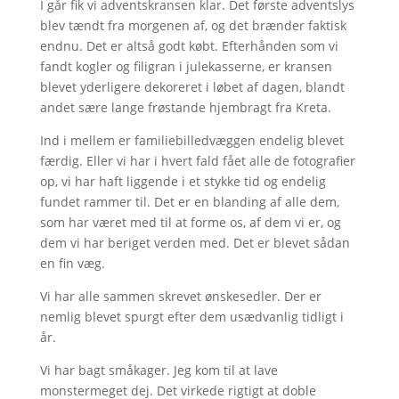
I går fik vi adventskransen klar. Det første adventslys
blev tændt fra morgenen af, og det brænder faktisk
endnu. Det er altså godt købt. Efterhånden som vi
fandt kogler og filigran i julekasserne, er kransen
blevet yderligere dekoreret i løbet af dagen, blandt
andet sære lange frøstande hjembragt fra Kreta.
Ind i mellem er familiebilledvæggen endelig blevet
færdig. Eller vi har i hvert fald fået alle de fotografier
op, vi har haft liggende i et stykke tid og endelig
fundet rammer til. Det er en blanding af alle dem,
som har været med til at forme os, af dem vi er, og
dem vi har beriget verden med. Det er blevet sådan
en fin væg.
Vi har alle sammen skrevet ønskesedler. Der er
nemlig blevet spurgt efter dem usædvanlig tidligt i
år.
Vi har bagt småkager. Jeg kom til at lave
monstermeget dej. Det virkede rigtigt at doble