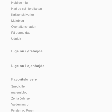
Heldige mig
Hørt og set i forbifarten
Køkkenskriverier
Maleblog
Over aftensmaden
På denne dag
Udpluk
Lige nu i ørehøjde
Lige nu i øjenhøjde
Favoritskrivere
Sneglcille
marensblog
Zenia Johnsen
Valdemarsro
Fyrsten og Fruen