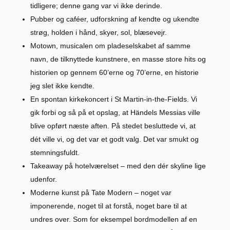
tidligere; denne gang var vi ikke derinde.
Pubber og caféer, udforskning af kendte og ukendte
strøg, holden i hånd, skyer, sol, blæsevejr.
Motown, musicalen om pladeselskabet af samme
navn, de tilknyttede kunstnere, en masse store hits og
historien op gennem 60’erne og 70’erne, en historie
jeg slet ikke kendte.
En spontan kirkekoncert i St Martin-in-the-Fields. Vi
gik forbi og så på et opslag, at Händels Messias ville
blive opført næste aften. På stedet besluttede vi, at
dét ville vi, og det var et godt valg. Det var smukt og
stemningsfuldt.
Takeaway på hotelværelset – med den dér skyline lige
udenfor.
Moderne kunst på Tate Modern – noget var
imponerende, noget til at forstå, noget bare til at
undres over. Som for eksempel bordmodellen af en