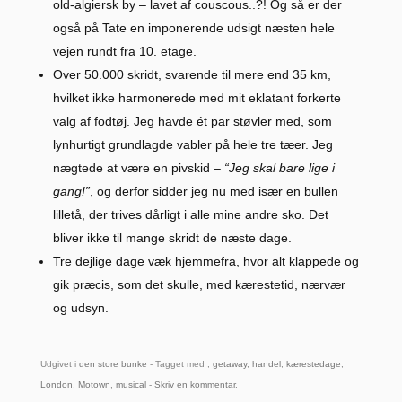
old-algiersk by – lavet af couscous..?! Og så er der
også på Tate en imponerende udsigt næsten hele
vejen rundt fra 10. etage.
Over 50.000 skridt, svarende til mere end 35 km,
hvilket ikke harmonerede med mit eklatant forkerte
valg af fodtøj. Jeg havde ét par støvler med, som
lynhurtigt grundlagde vabler på hele tre tæer. Jeg
nægtede at være en pivskid –
“Jeg skal bare lige i
gang!”
, og derfor sidder jeg nu med især en bullen
lilletå, der trives dårligt i alle mine andre sko. Det
bliver ikke til mange skridt de næste dage.
Tre dejlige dage væk hjemmefra, hvor alt klappede og
gik præcis, som det skulle, med kærestetid, nærvær
og udsyn.
Udgivet i
den store bunke
- Tagget med ,
getaway
,
handel
,
kærestedage
,
London
,
Motown
,
musical
-
Skriv en kommentar
.