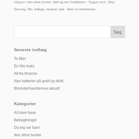
Udgivet i
den store bunke
,
Hørt og set i forbifarten
- Tagget med ,
Dirty
Dancing
,
film
,
kollega
,
musical
,
tysk
-
Skriv en kommentar
.
Seneste indlæg
To titler
En lille buks
Alt fra firserne
Nye batterier på godt og skidt
Blomsterhandlernes ukrudt
Kategorier
At have have
Betragtninger
Da jeg var barn
den store bunke