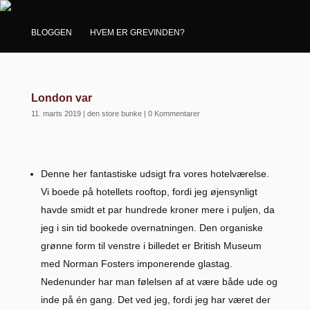
BLOGGEN
HVEM ER GREVINDEN?
London var
11. marts 2019
|
den store bunke
|
0 Kommentarer
Denne her fantastiske udsigt fra vores hotelværelse.
Vi boede på hotellets rooftop, fordi jeg øjensynligt
havde smidt et par hundrede kroner mere i puljen, da
jeg i sin tid bookede overnatningen. Den organiske
grønne form til venstre i billedet er British Museum
med Norman Fosters imponerende glastag.
Nedenunder har man følelsen af at være både ude og
inde på én gang. Det ved jeg, fordi jeg har været der