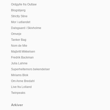
Ordgylle fra Outlaw
Blogsbjerg
Strictly Stine
Mor i udlandet
Dalsgaard i Skivholme
Omveje
Tanker Bag
Nom de Mie
Majbritt Mikkelsen
Fredrik Backman
Julia Lahme
Superheltemors bekendelser
Miriams Blok
Om Anne Bredahl
Live fra Lolland
Twinpeaks
Arkiver