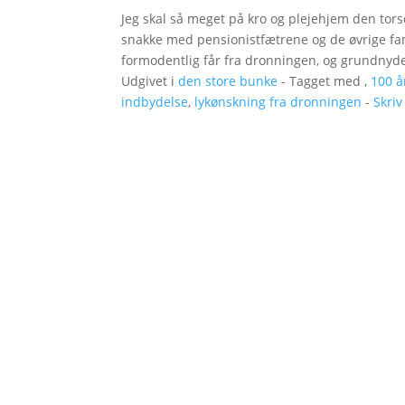
Jeg skal så meget på kro og plejehjem den torsda
snakke med pensionistfætrene og de øvrige f
formodentlig får fra dronningen, og grundnyd
Udgivet i
den store bunke
- Tagget med ,
100 å
indbydelse
,
lykønskning fra dronningen
-
Skri