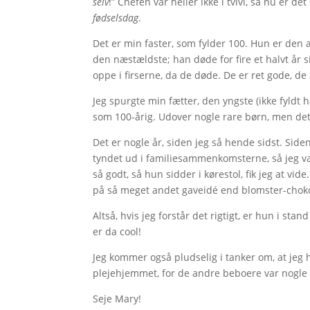
selv
!” Chefen var heller ikke i tvivl, så nu er 
fødselsdag
.
Det er min faster, som fylder 100. Hun er den
den næstældste; han døde for fire et halvt år si
oppe i firserne, da de døde. De er ret gode, d
Jeg spurgte min fætter, den yngste (ikke fyldt
som 100-årig. Udover nogle rare børn, men det
Det er nogle år, siden jeg så hende sidst. Side
tyndet ud i familiesammenkomsterne, så jeg var
så godt, så hun sidder i kørestol, fik jeg at 
på så meget andet gaveidé end blomster-choko
Altså, hvis jeg forstår det rigtigt, er hun i st
er da cool!
Jeg kommer også pludselig i tanker om, at jeg h
plejehjemmet, for de andre beboere var nogle 
Seje Mary!