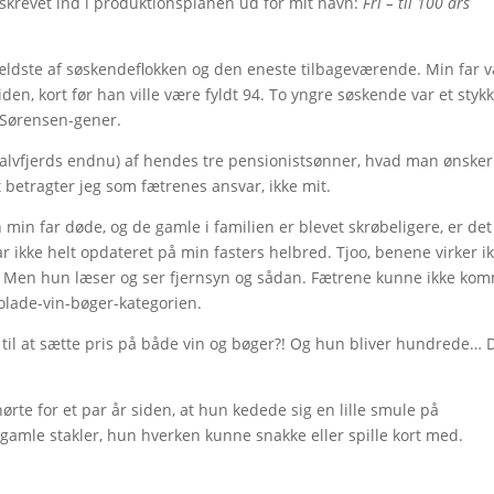
det skrevet ind i produktionsplanen ud for mit navn:
Fri – til 100 års
 ældste af søskendeflokken og den eneste tilbageværende. Min far v
den, kort før han ville være fyldt 94. To yngre søskende var et styk
e Sørensen-gener.
 halvfjerds endnu) af hendes tre pensionistsønner, hvad man ønsker
 betragter jeg som fætrenes ansvar, ikke mit.
n min far døde, og de gamle i familien er blevet skrøbeligere, er det
 ikke helt opdateret på min fasters helbred. Tjoo, benene virker i
vide. Men hun læser og ser fjernsyn og sådan. Fætrene kunne ikke ko
lade-vin-bøger-kategorien.
and til at sætte pris på både vin og bøger?! Og hun bliver hundrede… 
ørte for et par år siden, at hun kedede sig en lille smule på
gamle stakler, hun hverken kunne snakke eller spille kort med.