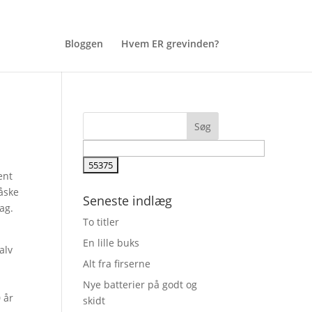
Bloggen
Hvem ER grevinden?
ent
måske
Seneste indlæg
ag.
To titler
En lille buks
alv
Alt fra firserne
Nye batterier på godt og
0 år
skidt