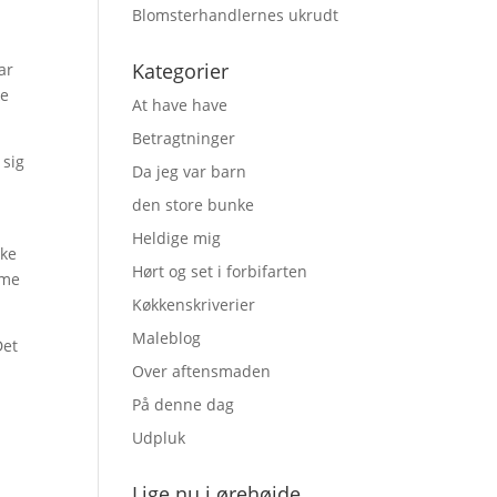
Blomsterhandlernes ukrudt
Kategorier
ar
ke
At have have
Betragtninger
 sig
Da jeg var barn
den store bunke
Heldige mig
kke
Hørt og set i forbifarten
mme
Køkkenskriverier
Maleblog
Det
Over aftensmaden
På denne dag
Udpluk
Lige nu i ørehøjde