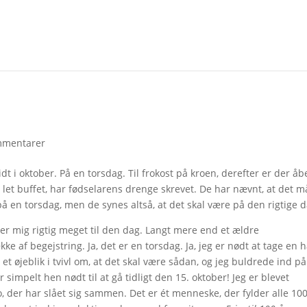
mmentarer
idt i oktober. På en torsdag. Til frokost på kroen, derefter er der åb
let buffet, har fødselarens drenge skrevet. De har nævnt, at det 
 på en torsdag, men de synes altså, at det skal være på den rigtige d
der mig rigtig meget til den dag. Langt mere end et ældre
 af begejstring. Ja, det er en torsdag. Ja, jeg er nødt at tage en h
et øjeblik i tvivl om, at det skal være sådan, og jeg buldrede ind på
 simpelt hen nødt til at gå tidligt den 15. oktober! Jeg er blevet
 to, der har slået sig sammen. Det er ét menneske, der fylder alle 10