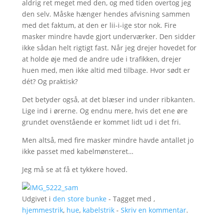
aldrig ret meget med den, og med tiden overtog jeg
den selv. Måske hænger hendes afvisning sammen
med det faktum, at den er lii-i-ige stor nok. Fire
masker mindre havde gjort underværker. Den sidder
ikke sådan helt rigtigt fast. Når jeg drejer hovedet for
at holde øje med de andre ude i trafikken, drejer
huen med, men ikke altid med tilbage. Hvor sødt er
dét? Og praktisk?
Det betyder også, at det blæser ind under ribkanten.
Lige ind i ørerne. Og endnu mere, hvis det ene øre
grundet ovenstående er kommet lidt ud i det fri.
Men altså, med fire masker mindre havde antallet jo
ikke passet med kabelmønsteret…
Jeg må se at få et tykkere hoved.
Udgivet i
den store bunke
- Tagget med ,
hjemmestrik
,
hue
,
kabelstrik
-
Skriv en kommentar
.