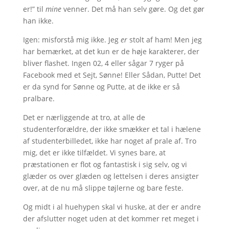
er!” til
mine
venner. Det må han selv gøre. Og det gør
han ikke.
Igen: misforstå mig ikke. Jeg
er
stolt af ham! Men jeg
har bemærket, at det kun er de høje karakterer, der
bliver flashet. Ingen 02, 4 eller sågar 7 ryger på
Facebook med et Sejt, Sønne! Eller Sådan, Putte! Det
er da synd for Sønne og Putte, at de ikke er så
pralbare.
Det er nærliggende at tro, at alle de
studenterforældre, der ikke smækker et tal i hælene
af studenterbilledet, ikke har noget af prale af. Tro
mig, det er ikke tilfældet. Vi synes bare, at
præstationen er flot og fantastisk i sig selv, og vi
glæder os over glæden og lettelsen i deres ansigter
over, at de nu må slippe tøjlerne og bare feste.
Og midt i al huehypen skal vi huske, at der er andre
der afslutter noget uden at det kommer ret meget i