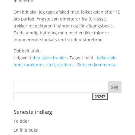
medierne.
Om lidt skal jeg tage afsked med folkeskolen efter 15
års parløb. Yngste søn dimitterer fra 9. klasse,
trykker inspektøren i hånden og får afgangsbevis.
Fuldstændig hatteløs, men med en ikke mindre
imponerende indsats end studentstorebror.
Dobbelt stolt.
Udgivet i
den store bunke
- Tagget med ,
folkeskole
,
hue
,
karakterer
,
stolt
,
student
-
Skriv en kommentar
.
Seneste indlæg
To titler
En lille buks