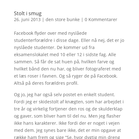
Stolt i smug
26. juni 2013
|
den store bunke
|
0 Kommentarer
Facebook flyder over med nyslåede
studenterforældre i disse dage. Eller nå nej, det er jo
nyslåede studenter. De kommer ud fra
eksamenslokalet med 10 eller 12 i sidste fag. Alle
sammen. Så får de sat huen på, hvilken farve og
hvilket bånd den nu har, og bliver fotograferet med
et læs roser i favnen. Og så ryger de på Facebook.
Altså på deres forældres profil.
Og jo, jeg har også selv postet en enkelt student.
Fordi jeg er skidestolt af knægten, som har arbejdet i
tre år og virkelig fortjener den ros og de skulderklap
og gaver, som bliver ham til del nu. Men jeg flasher
ikke hans karakterer. Ikke fordi der er noget i vejen
med dem. Jeg synes bare ikke, det er min opgave at
række ham frem og sige “Se, hvor dygtig min dreng