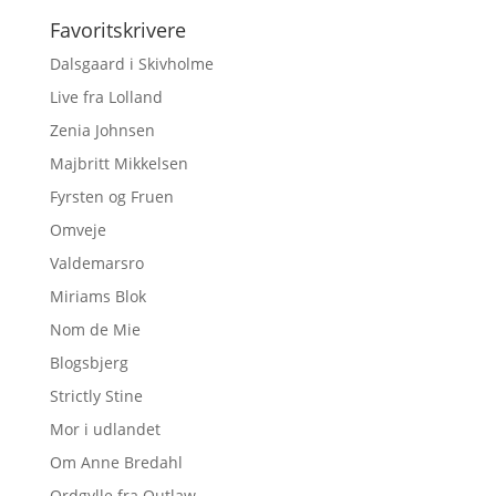
Favoritskrivere
Dalsgaard i Skivholme
Live fra Lolland
Zenia Johnsen
Majbritt Mikkelsen
Fyrsten og Fruen
Omveje
Valdemarsro
Miriams Blok
Nom de Mie
Blogsbjerg
Strictly Stine
Mor i udlandet
Om Anne Bredahl
Ordgylle fra Outlaw