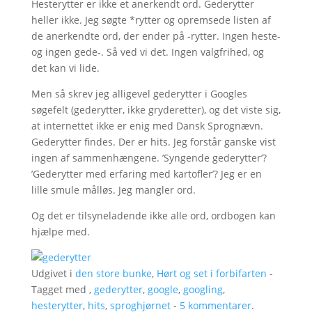
Hesterytter er ikke et anerkendt ord. Gederytter
heller ikke. Jeg søgte *rytter og opremsede listen af
de anerkendte ord, der ender på -rytter. Ingen heste-
og ingen gede-. Så ved vi det. Ingen valgfrihed, og
det kan vi lide.
Men så skrev jeg alligevel gederytter i Googles
søgefelt (gederytter, ikke gryderetter), og det viste sig,
at internettet ikke er enig med Dansk Sprognævn.
Gederytter findes. Der er hits. Jeg forstår ganske vist
ingen af sammenhængene. ’Syngende gederytter’?
’Gederytter med erfaring med kartofler’? Jeg er en
lille smule målløs. Jeg mangler ord.
Og det er tilsyneladende ikke alle ord, ordbogen kan
hjælpe med.
Udgivet i
den store bunke
,
Hørt og set i forbifarten
-
Tagget med ,
gederytter
,
google
,
googling
,
hesterytter
,
hits
,
sproghjørnet
-
5 kommentarer
.