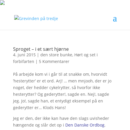
Sproget – i et sært hjørne
4. juni 2015
|
den store bunke
,
Hørt og set i
forbifarten
|
5 Kommentarer
På arbejde kom vi i går til at snakke om, hvorvidt
’hesterytter’ er et ord. Arj! … men mnjooh, der er jo
noget, der hedder cykelrytter, så hvorfor ikke
hesterytter? Og gederytter!, sagde en. Nej!, sagde
jeg. Jo!, sagde han, et entydigt eksempel på en
gederytter er… Klods Hans!
Jeg er den, der ikke kan have den slags uvisheder
hængende og slår det op i
Den Danske Ordbog
.