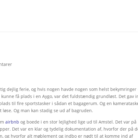
tarer
igtig dejlig ferie, og hvis nogen havde nogen som helst bekymringer
 kunne få plads i en Aygo, var det fuldstændig grundløst. Det gav 
ads til fire sportstasker i sådan et bagagerum. Og en kameratask
t løse. Og man kan stadig se ud af bagruden.
nem
airbnb
og boede i en stor lejlighed lige ud til Amstel. Det var på
apper. Det var en klar og tydelig dokumentation af, hvorfor der på d
, og hvorfor alt møblement og indbo er nødt til at komme ind af