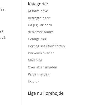
Kategorier
 sal
At have have
Betragtninger
Da jeg var barn
 så
den store bunke
t på
Heldige mig
Hørt og set i forbifarten
Køkkenskriverier
Maleblog
Over aftensmaden
.
På denne dag
Udpluk
Lige nu i ørehøjde