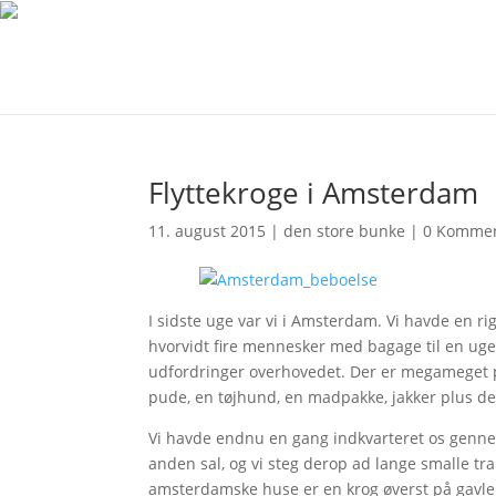
Flyttekroge i Amsterdam
11. august 2015
|
den store bunke
|
0 Kommen
I sidste uge var vi i Amsterdam. Vi havde en r
hvorvidt fire mennesker med bagage til en uge
udfordringer overhovedet. Der er megameget pl
pude, en tøjhund, en madpakke, jakker plus de
Vi havde endnu en gang indkvarteret os gen
anden sal, og vi steg derop ad lange smalle tr
amsterdamske huse er en krog øverst på gavlen