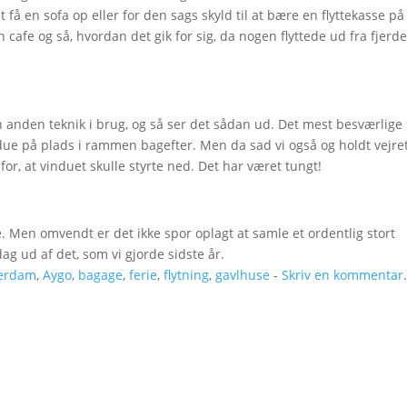
t få en sofa op eller for den sags skyld til at bære en flyttekasse på
cafe og så, hvordan det gik for sig, da nogen flyttede ud fra fjerde
 anden teknik i brug, og så ser det sådan ud. Det mest besværlige
indue på plads i rammen bagefter. Men da sad vi også og holdt vejre
 for, at vinduet skulle styrte ned. Det har været tungt!
e. Men omvendt er det ikke spor oplagt at samle et ordentlig stort
dag ud af det, som vi gjorde sidste år.
erdam
,
Aygo
,
bagage
,
ferie
,
flytning
,
gavlhuse
-
Skriv en kommentar