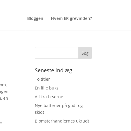
Bloggen
Hvem ER grevinden?
Seneste indlæg
To titler
 om,
En lille buks
ingen
Alt fra firserne
e, en
Nye batterier på godt og
skidt
Blomsterhandlernes ukrudt
e