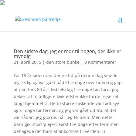
Den sidste dag, jeg er mor til nogen, der ikke er
myndig
21. april 2015
|
den store bunke
|
0 Kommentarer
For 18 år siden ved denne tid på denne dag vejede
jeg 75 kg og var gået både tre dage over tiden og glip
af min fars 80 års fødselsdag fire dage før, fordi jeg
belært af to tidligere kvikfødsler ikke turde rejse ret
langt hjemmefra. De to større søskende var født syv
og ni dage før termin, og jeg var gået ud fra, at det
var sådan, jeg gjorde, når jeg fik børn. Men dette
barn gik imod ’plejer’. Først fire dage efter terminen
behagede det ham at ankomme til verden. Til