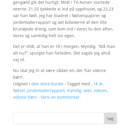
gengæld gik det hurtigt. Midt i TV-Avisen startede
veerne, 21.55 tjekkede vi ind på sygehuset, og 22.23
var han født. Jeg har bladret i fødselspapirer og
jordemoderrapport og aet billederne af den lille
brunøjede dreng, som kom ind i vores liv den aften.
Vores og samtidig helt sin egen.
Det er vildt, at han er 18 i morgen. Myndig. “Må man
alt nu?”, spurgte han forleden. Det sagde jeg altså
nej til.
Nu skal jeg til at være sådan en, der ’har voksne
børn’.
Udgivet i
den store bunke
- Tagget med ,
18 år
,
fødsel
,
jordemoderrapport
,
myndig
,
veer
,
voksen
,
voksne børn
-
Skriv en kommentar
.