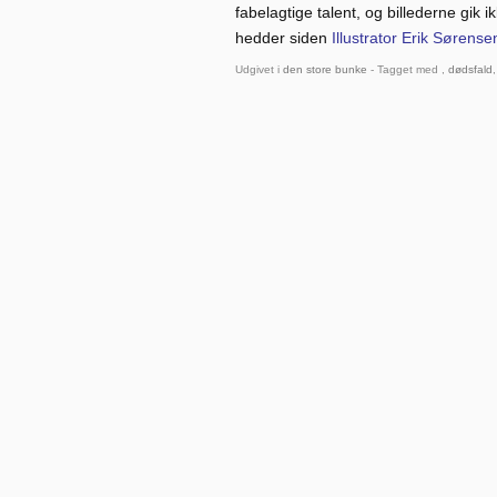
fabelagtige talent, og billederne gik i
hedder siden
Illustrator Erik Sørense
Udgivet i
den store bunke
- Tagget med ,
dødsfald