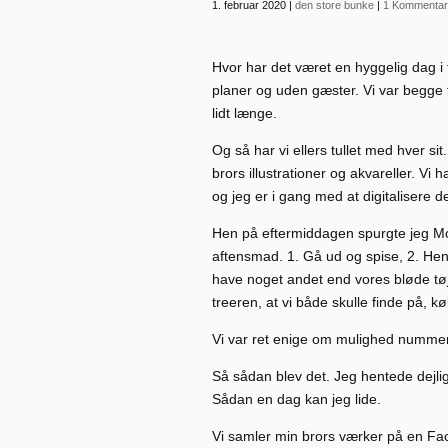
1. februar 2020
|
den store bunke
|
1 Kommentar
Hvor har det været en hyggelig dag 
planer og uden gæster. Vi var begge
lidt længe.
Og så har vi ellers tullet med hver s
brors illustrationer og akvareller. Vi
og jeg er i gang med at digitalisere de
Hen på eftermiddagen spurgte jeg Mort
aftensmad. 1. Gå ud og spise, 2. Hent
have noget andet end vores bløde tøj
treeren, at vi både skulle finde på, k
Vi var ret enige om mulighed nummer
Så sådan blev det. Jeg hentede dejlig
Sådan en dag kan jeg lide.
Vi samler min brors værker på en Face