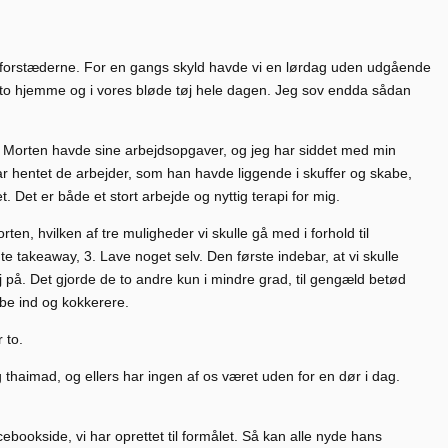
i forstæderne. For en gangs skyld havde vi en lørdag uden udgående
 to hjemme og i vores bløde tøj hele dagen. Jeg sov endda sådan
it. Morten havde sine arbejdsopgaver, og jeg har siddet med min
 har hentet de arbejder, som han havde liggende i skuffer og skabe,
t. Det er både et stort arbejde og nyttig terapi for mig.
en, hvilken af tre muligheder vi skulle gå med i forhold til
e takeaway, 3. Lave noget selv. Den første indebar, at vi skulle
 på. Det gjorde de to andre kun i mindre grad, til gengæld betød
øbe ind og kokkerere.
 to.
 thaimad, og ellers har ingen af os været uden for en dør i dag.
bookside, vi har oprettet til formålet. Så kan alle nyde hans