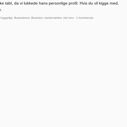
kke tabt, da vi lukkede hans personlige profil. Hvis du vil kigge med,
n
.
,
hyggeligt
,
illustrationer
,
illustrator
,
mesterværker
,
min bror
-
1 kommentar
.