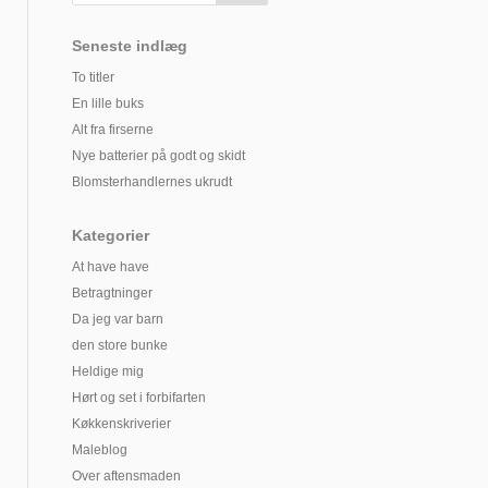
Seneste indlæg
To titler
En lille buks
Alt fra firserne
Nye batterier på godt og skidt
Blomsterhandlernes ukrudt
Kategorier
At have have
Betragtninger
Da jeg var barn
den store bunke
Heldige mig
Hørt og set i forbifarten
Køkkenskriverier
Maleblog
Over aftensmaden