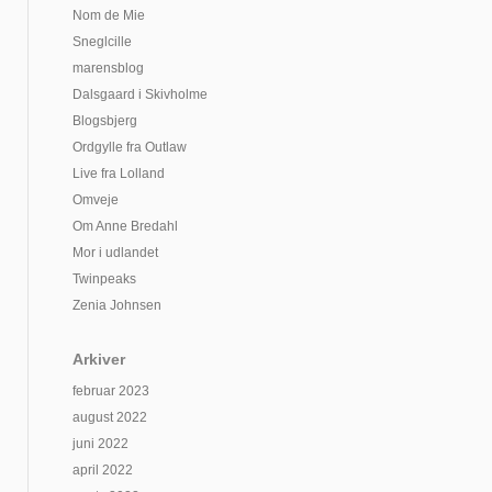
Nom de Mie
Sneglcille
marensblog
Dalsgaard i Skivholme
Blogsbjerg
Ordgylle fra Outlaw
Live fra Lolland
Omveje
Om Anne Bredahl
Mor i udlandet
Twinpeaks
Zenia Johnsen
Arkiver
februar 2023
august 2022
juni 2022
april 2022