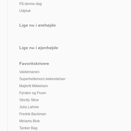
På denne dag
Udpluk
Lige nu i ørehøjde
Lige nu i øjenhøjde
Favoritskrivere
Valdemarsro
Superheltemors bekendelser
Majbritt Mikkelsen
Fyrsten og Fruen
Strictly Stine
Julia Lahme
Fredrik Backman
Miriams Blok
Tanker Bag