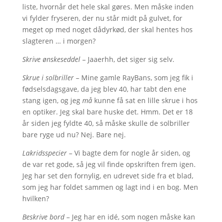
liste, hvornår det hele skal gøres. Men måske inden
vi fylder fryseren, der nu står midt på gulvet, for
meget op med noget dådyrkød, der skal hentes hos
slagteren … i morgen?
Skrive ønskeseddel
– Jaaerhh, det siger sig selv.
Skrue i solbriller
– Mine gamle RayBans, som jeg fik i
fødselsdagsgave, da jeg blev 40, har tabt den ene
stang igen, og jeg
må
kunne få sat en lille skrue i hos
en optiker. Jeg skal bare huske det. Hmm. Det er 18
år siden jeg fyldte 40, så måske skulle de solbriller
bare ryge ud nu? Nej. Bare nej.
Lakridsspecier
– Vi bagte dem for nogle år siden, og
de var ret gode, så jeg vil finde opskriften frem igen.
Jeg har set den fornylig, en udrevet side fra et blad,
som jeg har foldet sammen og lagt ind i en bog. Men
hvilken?
Beskrive bord
– Jeg har en idé, som nogen måske kan