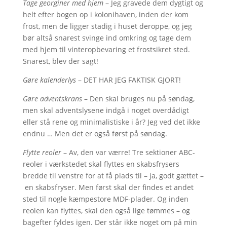
Tage georginer med hjem
– Jeg gravede dem dygtigt og
helt efter bogen op i kolonihaven, inden der kom
frost, men de ligger stadig i huset deroppe, og jeg
bør altså snarest svinge ind omkring og tage dem
med hjem til vinteropbevaring et frostsikret sted.
Snarest, blev der sagt!
Gøre kalenderlys
– DET HAR JEG FAKTISK GJORT!
Gøre adventskrans
– Den skal bruges nu på søndag,
men skal adventslysene indgå i noget overdådigt
eller stå rene og minimalistiske i år? Jeg ved det ikke
endnu … Men det er også først på søndag.
Flytte reoler
– Av, den var værre! Tre sektioner ABC-
reoler i værkstedet skal flyttes en skabsfrysers
bredde til venstre for at få plads til – ja, godt gættet –
en skabsfryser. Men først skal der findes et andet
sted til nogle kæmpestore MDF-plader. Og inden
reolen kan flyttes, skal den også lige tømmes – og
bagefter fyldes igen. Der står ikke noget om på min