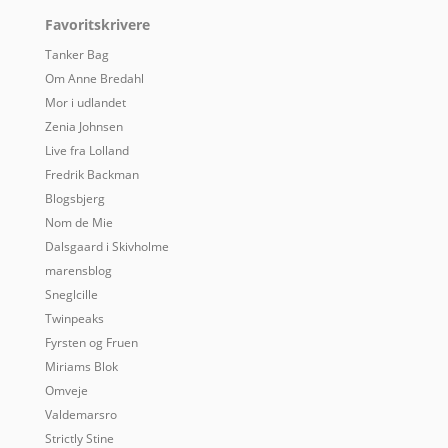
Favoritskrivere
Tanker Bag
Om Anne Bredahl
Mor i udlandet
Zenia Johnsen
Live fra Lolland
Fredrik Backman
Blogsbjerg
Nom de Mie
Dalsgaard i Skivholme
marensblog
Sneglcille
Twinpeaks
Fyrsten og Fruen
Miriams Blok
Omveje
Valdemarsro
Strictly Stine