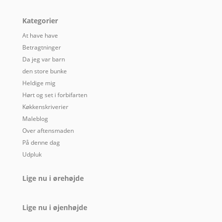
Kategorier
At have have
Betragtninger
Da jeg var barn
den store bunke
Heldige mig
Hørt og set i forbifarten
Køkkenskriverier
Maleblog
Over aftensmaden
På denne dag
Udpluk
Lige nu i ørehøjde
Lige nu i øjenhøjde