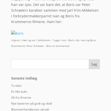
han var sjov. Det var bare det, at Boris var Peter
Schrøders karakter sammen med Jarl Friis-Mikkelsen
i forbrydermakkerparret Ivan og Boris fra
Krummerne-filmene. Ham her:
Udgivet i
Hørt og set i forbifarten
- Tagget med ,
Boris
,
hår
,
Ivan og Boris
,
Krummerne
,
Peter Schrøder
-
Skriv en kommentar
.
Seneste indlæg
To titler
En lille buks
Alt fra firserne
Nye batterier på godt og skidt
Blomsterhandlernes ukrudt