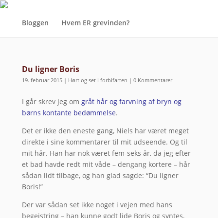
Bloggen
Hvem ER grevinden?
Du ligner Boris
19. februar 2015
|
Hørt og set i forbifarten
|
0 Kommentarer
I går skrev jeg om
gråt hår og farvning af bryn og
børns kontante bedømmelse
.
Det er ikke den eneste gang, Niels har været meget
direkte i sine kommentarer til mit udseende. Og til
mit hår. Han har nok været fem-seks år, da jeg efter
et bad havde redt mit våde – dengang kortere – hår
sådan lidt tilbage, og han glad sagde: “Du ligner
Boris!”
Der var sådan set ikke noget i vejen med hans
begejstring – han kunne godt lide Boris og syntes,