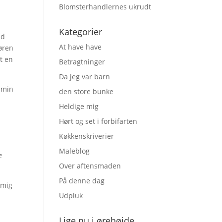
Blomsterhandlernes ukrudt
Kategorier
ed
At have have
søren
st en
Betragtninger
Da jeg var barn
i min
den store bunke
Heldige mig
Hørt og set i forbifarten
Køkkenskriverier
Maleblog
e
Over aftensmaden
På denne dag
 mig
Udpluk
Lige nu i ørehøjde