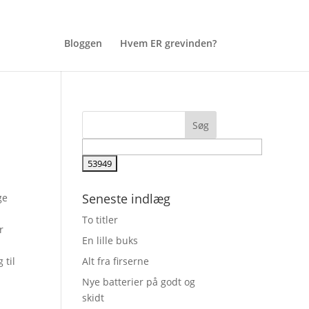
Bloggen
Hvem ER grevinden?
Seneste indlæg
ge
To titler
r
En lille buks
 til
Alt fra firserne
Nye batterier på godt og
skidt