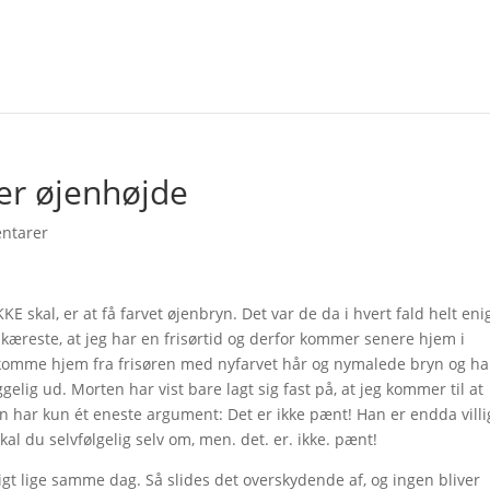
ver øjenhøjde
ntarer
IKKE skal, er at få farvet øjenbryn. Det var de da i hvert fald helt eni
æreste, at jeg har en frisørtid og derfor kommer senere hjem i
omme hjem fra frisøren med nyfarvet hår og nymalede bryn og ha
elig ud. Morten har vist bare lagt sig fast på, at jeg kommer til at
n har kun ét eneste argument: Det er ikke pænt! Han er endda villig
al du selvfølgelig selv om, men. det. er. ikke. pænt!
igt lige samme dag. Så slides det overskydende af, og ingen bliver