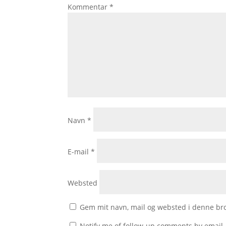
Kommentar
*
Navn
*
E-mail
*
Websted
Gem mit navn, mail og websted i denne br
Notify me of follow-up comments by email.