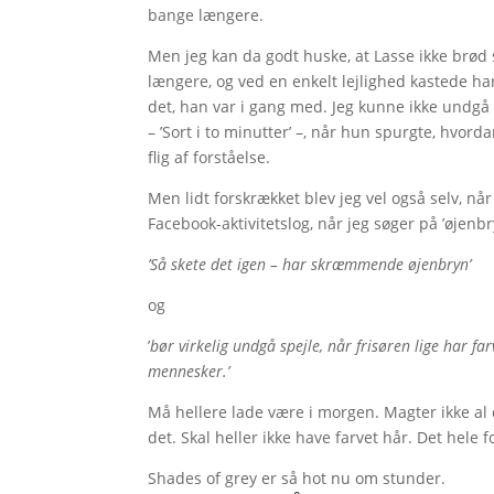
bange længere.
Men jeg kan da godt huske, at Lasse ikke brød 
længere, og ved en enkelt lejlighed kastede han
det, han var i gang med. Jeg kunne ikke undgå 
– ’Sort i to minutter’ –, når hun spurgte, hvord
flig af forståelse.
Men lidt forskrækket blev jeg vel også selv, når
Facebook-aktivitetslog, når jeg søger på ’øjenbr
’Så skete det igen – har skræmmende øjenbryn’
og
’
bør virkelig undgå spejle, når frisøren lige har
mennesker.’
Må hellere lade være i morgen. Magter ikke al
det. Skal heller ikke have farvet hår. Det hele f
Shades of grey er så hot nu om stunder.