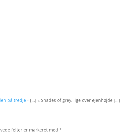
den på tredje
- […] « Shades of grey, lige over øjenhøjde […]
vede felter er markeret med
*