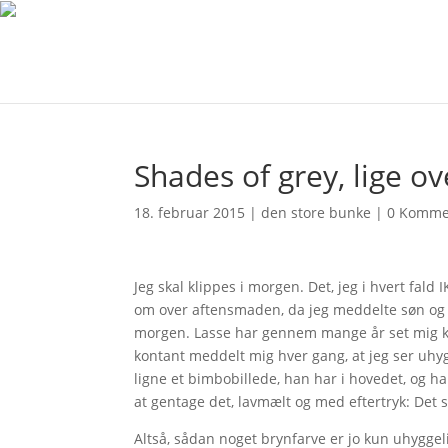
Shades of grey, lige o
18. februar 2015
|
den store bunke
|
0 Komme
Jeg skal klippes i morgen. Det, jeg i hvert fald 
om over aftensmaden, da jeg meddelte søn og k
morgen. Lasse har gennem mange år set mig k
kontant meddelt mig hver gang, at jeg ser uhygg
ligne et bimbobillede, han har i hovedet, og ha
at gentage det, lavmælt og med eftertryk: Det sk
Altså, sådan noget brynfarve er jo kun uhyggel