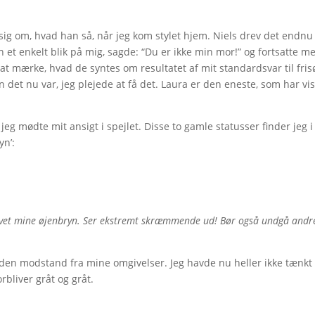
sig om, hvad han så, når jeg kom stylet hjem. Niels drev det endnu
 et enkelt blik på mig, sagde: “Du er ikke min mor!” og fortsatte m
at mærke, hvad de syntes om resultatet af mit standardsvar til fri
an det nu var, jeg plejede at få det. Laura er den eneste, som har vi
 jeg mødte mit ansigt i spejlet. Disse to gamle statusser finder jeg 
yn’:
 farvet mine øjenbryn. Ser ekstremt skræmmende ud! Bør også undgå andr
 den modstand fra mine omgivelser. Jeg havde nu heller ikke tænkt
orbliver gråt og gråt.