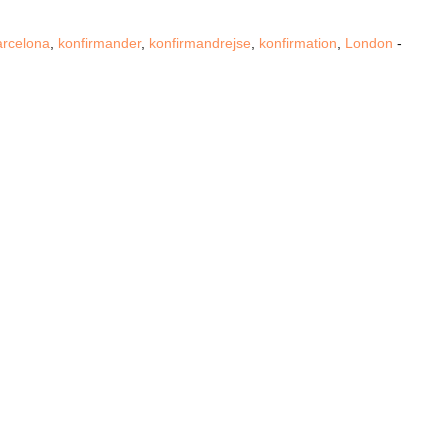
arcelona
,
konfirmander
,
konfirmandrejse
,
konfirmation
,
London
-