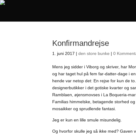
Konfirmandrejse
1. juni 2017
|
den store bunke
|
0 Komment
Mens jeg sidder i Viborg og skriver, har Morte
og har taget hul på fem far-datter-dage i en
hende var netop det: En rejse for kun de t
designerbutikker i det gotiske kvarter og sa
Ramblaen, øjensmovses i La Boqueria-mark
Familias himmelske, betagende storhed og 
mosaikker og sprudlende fantasi.
Jeg er kun en lille smule misundelig.
Og hvorfor skulle jeg så ikke med? Gaven 