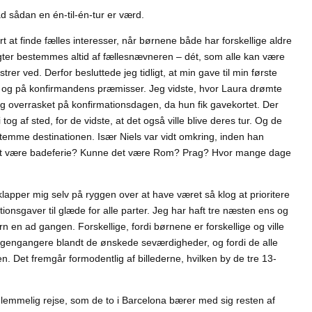
ad sådan en én-til-én-tur er værd.
 at finde fælles interesser, når børnene både har forskellige aldre
lugter bestemmes altid af fællesnævneren – dét, som alle kan være
rer ved. Derfor besluttede jeg tidligt, at min gave til min første
o og på konfirmandens præmisser. Jeg vidste, hvor Laura drømte
 overrasket på konfirmationsdagen, da hun fik gavekortet. Der
tog af sted, for de vidste, at det også ville blive deres tur. Og de
stemme destinationen. Især Niels var vidt omkring, inden han
det være badeferie? Kunne det være Rom? Prag? Hvor mange dage
 klapper mig selv på ryggen over at have været så klog at prioritere
nsgaver til glæde for alle parter. Jeg har haft tre næsten ens og
rn en ad gangen. Forskellige, fordi børnene er forskellige og ville
var gengangere blandt de ønskede seværdigheder, og fordi de alle
n. Det fremgår formodentlig af billederne, hvilken by de tre 13-
rglemmelig rejse, som de to i Barcelona bærer med sig resten af