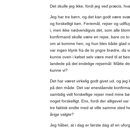
Det skulle jeg ikke, fordi jeg ved præcis, hv
Jeg har tre børn, og det kan godt være svært
og forskelligt køn. Feriemål, rejser og udf
i, men ikke nødvendigvis dét, som alle blomst
konfirmand skulle være en rejse, bare os t
om at komme hen, og hun blev både glad og
var ingen klynk fra de to yngre brødre, da vi 
kunne oven i købet selv være med til at be
landede på det endelige rejsemål: Måtte 
kunne vi?
Det har været virkelig godt givet ud, og jeg
på den måde. Det var enestående konfirmatio
samtidig vidt forskellige rejser med mine bø
noget forskelligt. Ens, fordi der alligevel 
tre faktisk endte med at ville samme sted he
årige valgte?
Jeg håber, at i dag er første dag af en ufo