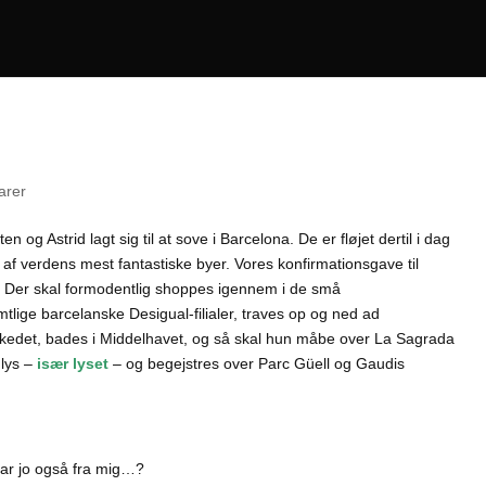
arer
n og Astrid lagt sig til at sove i Barcelona. De er fløjet dertil i dag
 af verdens mest fantastiske byer. Vores konfirmationsgave til
o. Der skal formodentlig shoppes igennem i de små
mtlige barcelanske Desigual-filialer, traves op og ned ad
edet, bades i Middelhavet, og så skal hun måbe over La Sagrada
lys –
især lyset
– og begejstres over Parc Güell og Gaudis
var jo også fra mig…?