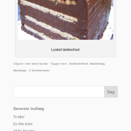
Lusket lækkerhed
Udgivet i
den store bunke
- Tagget med ,
beskedenhed
,
fødselsdag
,
kiksekage
-
2 kommentarer
.
Seneste indlæg
To titler
En lille buks