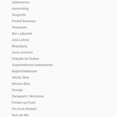
Valdemarsro
marensblog
Sneglcille
Fredrik Backman
Twinpeaks
Mor i udlandet
Julia Lahme
Blogsbjerg
Zenia Johnsen
Ordgylle fra Outlaw
Superheltemors bekendelser
Majbritt Mikkelsen
Strictly Stine
Miriams Blok
Omveje
Dalsgaard i Skivholme
Fyrsten og Fruen
Om Anne Bredahl
Nom de Mie