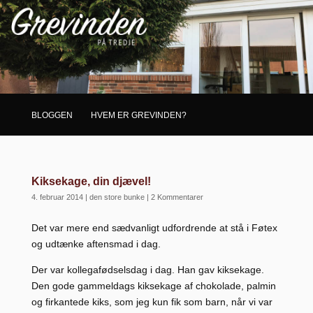
BLOGGEN
HVEM ER GREVINDEN?
Kiksekage, din djævel!
4. februar 2014
|
den store bunke
|
2 Kommentarer
Det var mere end sædvanligt udfordrende at stå i Føtex
og udtænke aftensmad i dag.
Der var kollegafødselsdag i dag. Han gav kiksekage.
Den gode gammeldags kiksekage af chokolade, palmin
og firkantede kiks, som jeg kun fik som barn, når vi var