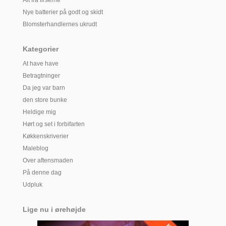
Alt fra firserne
Nye batterier på godt og skidt
Blomsterhandlernes ukrudt
Kategorier
At have have
Betragtninger
Da jeg var barn
den store bunke
Heldige mig
Hørt og set i forbifarten
Køkkenskriverier
Maleblog
Over aftensmaden
På denne dag
Udpluk
Lige nu i ørehøjde