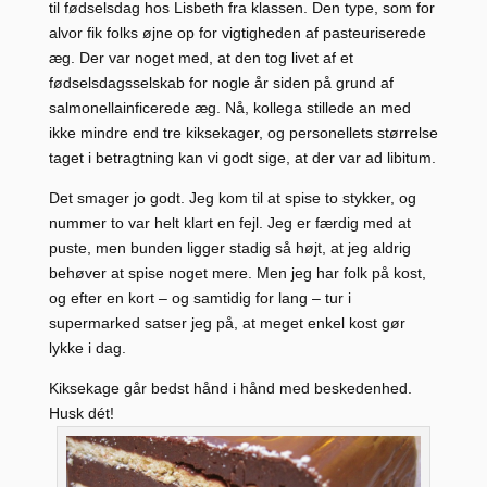
til fødselsdag hos Lisbeth fra klassen. Den type, som for
alvor fik folks øjne op for vigtigheden af pasteuriserede
æg. Der var noget med, at den tog livet af et
fødselsdagsselskab for nogle år siden på grund af
salmonellainficerede æg. Nå, kollega stillede an med
ikke mindre end tre kiksekager, og personellets størrelse
taget i betragtning kan vi godt sige, at der var ad libitum.
Det smager jo godt. Jeg kom til at spise to stykker, og
nummer to var helt klart en fejl. Jeg er færdig med at
puste, men bunden ligger stadig så højt, at jeg aldrig
behøver at spise noget mere. Men jeg har folk på kost,
og efter en kort – og samtidig for lang – tur i
supermarked satser jeg på, at meget enkel kost gør
lykke i dag.
Kiksekage går bedst hånd i hånd med beskedenhed.
Husk dét!