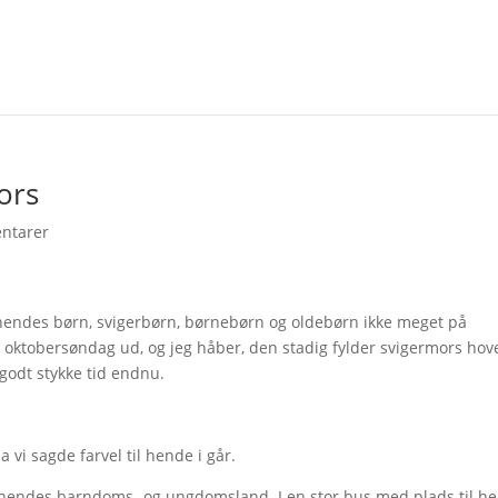
ors
ntarer
ra hendes børn, svigerbørn, børnebørn og oldebørn ikke meget på
l oktobersøndag ud, og jeg håber, den stadig fylder svigermors hov
godt stykke tid endnu.
a vi sagde farvel til hende i går.
til hendes barndoms- og ungdomsland. I en stor bus med plads til he