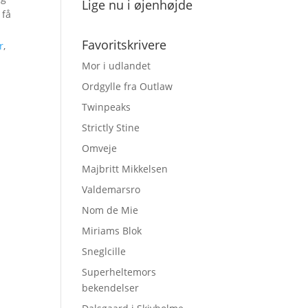
Lige nu i øjenhøjde
 få
Favoritskrivere
r
,
Mor i udlandet
Ordgylle fra Outlaw
Twinpeaks
Strictly Stine
Omveje
Majbritt Mikkelsen
Valdemarsro
Nom de Mie
Miriams Blok
Sneglcille
Superheltemors
bekendelser