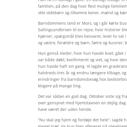
familien, på den dag hvor flest mulige famili
otte oldebørn og tilkomne koner, mænd og kæres
Barndommens land er Mors, og i går kørte bus
Sallingsundbroen til en rejse, hvor historier ble
hjørner, spørgsmål blev besvaret, levet liv s
og søstre, forældre og børn, fætre og kusiner,
Hun genså steder, hvor hun havde boet, gået i
var både døbt, konfirmeret og viet, og hvor de
hun havde haft sin gang. Vi lagde en gravkrans
halvtreds-tres år og endnu længere tilbage, og
erindringer fra barndomsbesøg hos bedsteforæl
klogere på mange ting.
Det var sådan en god dag. Oktober viste sig f
over gensynet med hjemstavnen en dejlig dag s
have været der uden hende.
“Nu skal jeg hjem og fordøje det hele”, sagde h
meget træt, da hun blev afleveret på plejehje