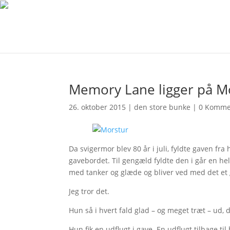
Memory Lane ligger på M
26. oktober 2015
|
den store bunke
|
0 Komme
Da svigermor blev 80 år i juli, fyldte gaven f
gavebordet. Til gengæld fyldte den i går en he
med tanker og glæde og bliver ved med det et 
Jeg tror det.
Hun så i hvert fald glad – og meget træt – ud, d
Hun fik en udflugt i gave. En udflugt tilbage 