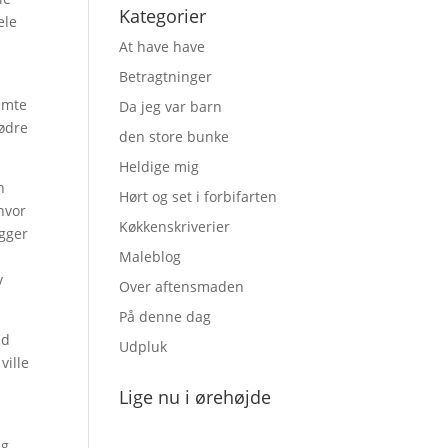
Kategorier
ele
At have have
Betragtninger
lemte
Da jeg var barn
rødre
den store bunke
Heldige mig
n
Hørt og set i forbifarten
hvor
Køkkenskriverier
igger
Maleblog
v
Over aftensmaden
På denne dag
ud
Udpluk
ville
Lige nu i ørehøjde
ag