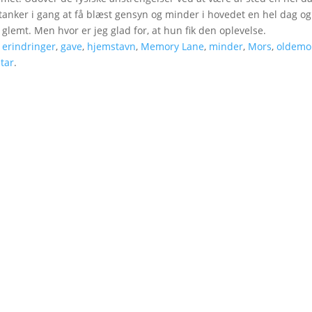
tanker i gang at få blæst gensyn og minder i hovedet en hel dag og
lemt. Men hvor er jeg glad for, at hun fik den oplevelse.
,
erindringer
,
gave
,
hjemstavn
,
Memory Lane
,
minder
,
Mors
,
oldemo
tar
.