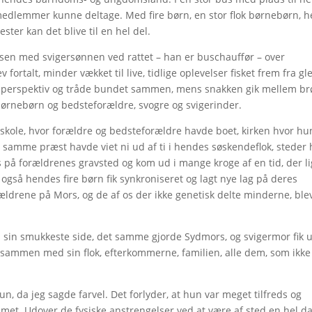
emedlemmer kunne deltage. Med fire børn, en stor flok børnebørn, h
ter kan det blive til en hel del.
sen med svigersønnen ved rattet – han er buschauffør – over
v fortalt, minder vækket til live, tidlige oplevelser fisket frem fra g
at i perspektiv og tråde bundet sammen, mens snakken gik mellem b
 børnebørn og bedsteforældre, svogre og svigerinder.
 skole, hvor forældre og bedsteforældre havde boet, kirken hvor hu
n samme præst havde viet ni ud af ti i hendes søskendeflok, steder 
 på forældrenes gravsted og kom ud i mange kroge af en tid, der l
 også hendes fire børn fik synkroniseret og lagt nye lag på deres
drene på Mors, og de af os der ikke genetisk delte minderne, ble
ra sin smukkeste side, det samme gjorde Sydmors, og svigermor fik 
ammen med sin flok, efterkommerne, familien, alle dem, som ikke 
un, da jeg sagde farvel. Det forlyder, at hun var meget tilfreds og
mmet. Udover de fysiske anstrengelser ved at være af sted en hel d