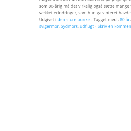
som 80-årig må det virkelig også sætte mange 
vækket erindringer, som hun garanteret havde g
Udgivet i
den store bunke
- Tagget med ,
80 år
svigermor
,
Sydmors
,
udflugt
-
Skriv en kommen