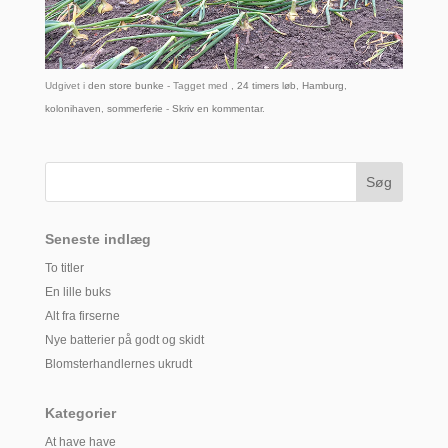
Udgivet i
den store bunke
- Tagget med ,
24 timers løb
,
Hamburg
,
kolonihaven
,
sommerferie
-
Skriv en kommentar
.
Seneste indlæg
To titler
En lille buks
Alt fra firserne
Nye batterier på godt og skidt
Blomsterhandlernes ukrudt
Kategorier
At have have