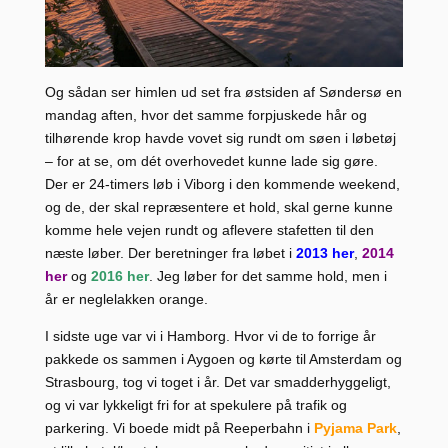
Og sådan ser himlen ud set fra østsiden af Søndersø en
mandag aften, hvor det samme forpjuskede hår og
tilhørende krop havde vovet sig rundt om søen i løbetøj
– for at se, om dét overhovedet kunne lade sig gøre.
Der er 24-timers løb i Viborg i den kommende weekend,
og de, der skal repræsentere et hold, skal gerne kunne
komme hele vejen rundt og aflevere stafetten til den
næste løber. Der beretninger fra løbet i
2013 her
,
2014
her
og
2016 her
. Jeg løber for det samme hold, men i
år er neglelakken orange.
I sidste uge var vi i Hamborg. Hvor vi de to forrige år
pakkede os sammen i Aygoen og kørte til Amsterdam og
Strasbourg, tog vi toget i år. Det var smadderhyggeligt,
og vi var lykkeligt fri for at spekulere på trafik og
parkering. Vi boede midt på Reeperbahn i
Pyjama Park
,