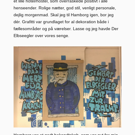
et lille hotel/hostel, som overraskede positivt i alle
henseender. Rolige nætter, god stil, venligt personale,
dejlig morgenmad. Skal jeg til Hamborg igen, bor jeg
dér. Grafitti var grundlaget for al dekoration både i
fællesområder og på værelser. Lasse og jeg havde Der
Elbseegler over vores senge.
Hamborg var et godt bekendtskab, som var nyt for mig.