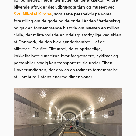
flot og meget, meget dyr nytænkende arkitektur. Andre
blivende aftryk er det udbrændte tårn og museet ved
Skt. Nikolai Kirche
, som satte perspektiv på vores
forestilling om de gode og de onde i Anden Verdenskrig
og gav en forstemmende historie om næsten en million
civile, der måtte forlade en ødelagt storby lige ved siden
af Danmark, da den blev sønderbombet – af de
allierede. Die Alte Elbtunnel, de to oprindelige,
kakkelbelagte tunnelrør, hvor fodgængere, cyklister og
personbiler stadig kan transportere sig under Elben.
Havnerundfarten, der gav os en totimers fornemmelse
af Hamburg Hafens enorme dimensioner.