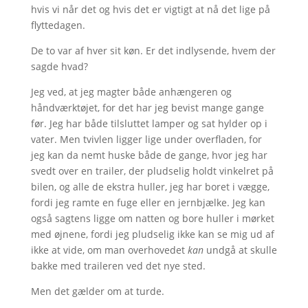
hvis vi når det og hvis det er vigtigt at nå det lige på
flyttedagen.
De to var af hver sit køn. Er det indlysende, hvem der
sagde hvad?
Jeg ved, at jeg magter både anhængeren og
håndværktøjet, for det har jeg bevist mange gange
før. Jeg har både tilsluttet lamper og sat hylder op i
vater. Men tvivlen ligger lige under overfladen, for
jeg kan da nemt huske både de gange, hvor jeg har
svedt over en trailer, der pludselig holdt vinkelret på
bilen, og alle de ekstra huller, jeg har boret i vægge,
fordi jeg ramte en fuge eller en jernbjælke. Jeg kan
også sagtens ligge om natten og bore huller i mørket
med øjnene, fordi jeg pludselig ikke kan se mig ud af
ikke at vide, om man overhovedet
kan
undgå at skulle
bakke med traileren ved det nye sted.
Men det gælder om at turde.