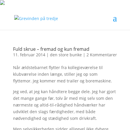
Fuld skrue – fremad og kun fremad
11. februar 2014
|
den store bunke
|
2 Kommentarer
Når ældstebarnet flytter fra kollegieværelse til
klubværelse inden længe, stiller jeg op som
flyttemor. Jeg kommer med trailer og boremaskine.
Jeg ved, at jeg kan håndtere begge dele. Jeg har gjort
det mange gange før, tolv år med mig selv som den
nærmeste og altid-til-rådighed håndværker har
udviklet den slags færdigheder, med både
nødvendighed og stædighed som drivkraft.
Men selvsikkerheden sidder alligevel ikke dybere,