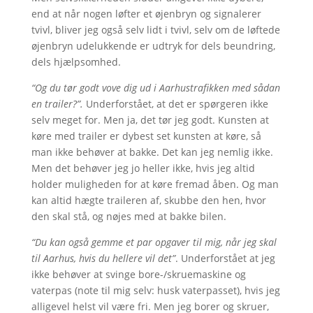
end at når nogen løfter et øjenbryn og signalerer
tvivl, bliver jeg også selv lidt i tvivl, selv om de løftede
øjenbryn udelukkende er udtryk for dels beundring,
dels hjælpsomhed.
“Og du tør godt vove dig ud i Aarhustrafikken med sådan
en trailer?”.
Underforstået, at det er spørgeren ikke
selv meget for. Men ja, det tør jeg godt. Kunsten at
køre med trailer er dybest set kunsten at køre, så
man ikke behøver at bakke. Det kan jeg nemlig ikke.
Men det behøver jeg jo heller ikke, hvis jeg altid
holder muligheden for at køre fremad åben. Og man
kan altid hægte traileren af, skubbe den hen, hvor
den skal stå, og nøjes med at bakke bilen.
“Du kan også gemme et par opgaver til mig, når jeg skal
til Aarhus, hvis du hellere vil det”
. Underforstået at jeg
ikke behøver at svinge bore-/skruemaskine og
vaterpas (note til mig selv: husk vaterpasset), hvis jeg
alligevel helst vil være fri. Men jeg borer og skruer,