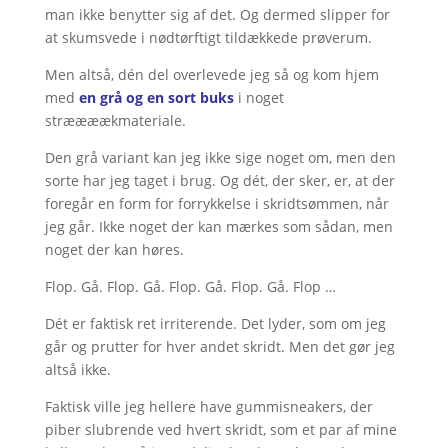
man ikke benytter sig af det. Og dermed slipper for
at skumsvede i nødtørftigt tildækkede prøverum.
Men altså, dén del overlevede jeg så og kom hjem
med
en grå og en sort buks
i noget
stræææækmateriale.
Den grå variant kan jeg ikke sige noget om, men den
sorte har jeg taget i brug. Og dét, der sker, er, at der
foregår en form for forrykkelse i skridtsømmen, når
jeg går. Ikke noget der kan mærkes som sådan, men
noget der kan høres.
Flop. Gå. Flop. Gå. Flop. Gå. Flop. Gå. Flop …
Dét er faktisk ret irriterende. Det lyder, som om jeg
går og prutter for hver andet skridt. Men det gør jeg
altså ikke.
Faktisk ville jeg hellere have gummisneakers, der
piber slubrende ved hvert skridt, som et par af mine