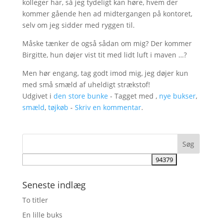
kolleger har, så jeg tydeligt kan høre, hvem der
kommer gående hen ad midtergangen på kontoret,
selv om jeg sidder med ryggen til.
Måske tænker de også sådan om mig? Der kommer
Birgitte, hun døjer vist tit med lidt luft i maven …?
Men hør engang, tag godt imod mig, jeg døjer kun
med små smæld af uheldigt strækstof!
Udgivet i
den store bunke
- Tagget med ,
nye bukser
,
smæld
,
tøjkøb
-
Skriv en kommentar
.
Seneste indlæg
To titler
En lille buks