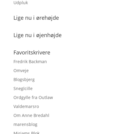
Udpluk
Lige nu i ørehøjde
Lige nu i øjenhøjde
Favoritskrivere
Fredrik Backman
Omveje
Blogsbjerg
Sneglcille
Ordgylle fra Outlaw
Valdemarsro
Om Anne Bredahl
marensblog
Miriams Blok