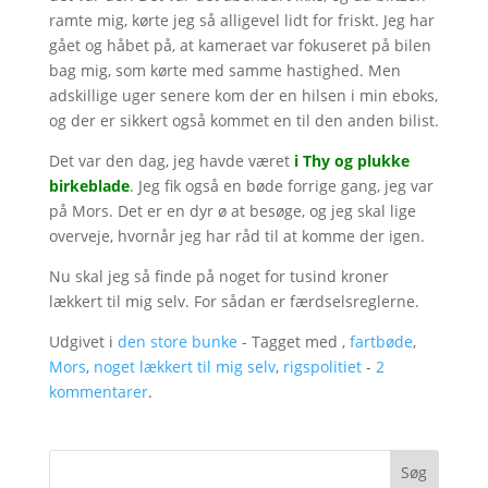
ramte mig, kørte jeg så alligevel lidt for friskt. Jeg har
gået og håbet på, at kameraet var fokuseret på bilen
bag mig, som kørte med samme hastighed. Men
adskillige uger senere kom der en hilsen i min eboks,
og der er sikkert også kommet en til den anden bilist.
Det var den dag, jeg havde været
i Thy og plukke
birkeblade
. Jeg fik også en bøde forrige gang, jeg var
på Mors. Det er en dyr ø at besøge, og jeg skal lige
overveje, hvornår jeg har råd til at komme der igen.
Nu skal jeg så finde på noget for tusind kroner
lækkert til mig selv. For sådan er færdselsreglerne.
Udgivet i
den store bunke
- Tagget med ,
fartbøde
,
Mors
,
noget lækkert til mig selv
,
rigspolitiet
-
2
kommentarer
.