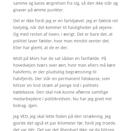
samme og kaste ærgrelsen fra sig, så den ikke står og
gnaver på ømme punkter.
Det er ikke fordi jeg er en fartdjævel. Jeg er faktisk ret
lovlydig, når det kommer til hastigheder på vejene.
Og med resten af loven, i øvrigt. Det er bare det, at
politiet laver fælder, hvor man mindst venter det.
Eller har glemt, at de er der.
Midt på Mors har de sat sådan en fartfælde. På
hovedvejen tværs over øen, hvor man ellers må køre
halvfems, er der pludselig begrænsning til
halvfjerds. Der står en permanent fotokasse, som
blitzer en lind strøm af penge ind i politiets
bødekasse. Den skal nok kunne aflønne samtlige
medarbejdere i politikredsen. Nu har jeg givet mit
bidrag. Igen.
Jeg VED, jeg skal lette foden på den strækning. Jeg
gjorde det også et par kilometer før, fordi jeg troede,
det var dér. Det var det åbenbart ikke, og da blitzen