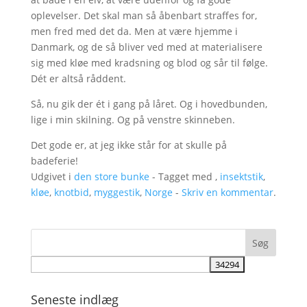
oplevelser. Det skal man så åbenbart straffes for,
men fred med det da. Men at være hjemme i
Danmark, og de så bliver ved med at materialisere
sig med kløe med kradsning og blod og sår til følge.
Dét er altså råddent.
Så, nu gik der ét i gang på låret. Og i hovedbunden,
lige i min skilning. Og på venstre skinneben.
Det gode er, at jeg ikke står for at skulle på
badeferie!
Udgivet i
den store bunke
- Tagget med ,
insektstik
,
kløe
,
knotbid
,
myggestik
,
Norge
-
Skriv en kommentar
.
Seneste indlæg