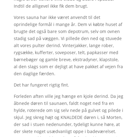
Indtil de alligevel ikke fik dem brugt.
Vores sauna har ikke været anvendt til det
oprindelige formål i mange år. Dem vi købte huset af
brugte det også bare som depotrum, selv om ovnen
stadig sad på væggen. Vi pillede den ned og stuvede
alt vores pulter derind. Vinterjakker, lange rober,
rygsække, kufferter, soveposer, telt, papkasser med
børnebøger og gamle breve, ekstradyner, klapstole,
al den slags som er dejligt at have pakket af vejen fra
den daglige færden.
Det har fungeret rigtig fint.
Forleden aften ville jeg hænge en kjole derind. Da jeg
åbnede døren til saunaen, faldt noget ned fra en
hylde, roterede om sig selv nede på gulvet og pilede i
skjul. Jeg skreg højt og KNALDEDE døren i, så Morten,
der sad i stuen nedenunder, tydeligt kunne høre, at
der skete noget usædvanligt oppe i badeværelset.