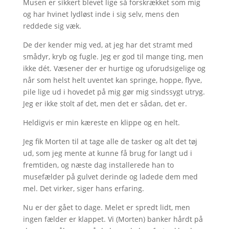
Musen er sikkert blevet lige så forskrækket som mig
og har hvinet lydløst inde i sig selv, mens den
reddede sig væk.
De der kender mig ved, at jeg har det stramt med
smådyr, kryb og fugle. Jeg er god til mange ting, men
ikke dét. Væsener der er hurtige og uforudsigelige og
når som helst helt uventet kan springe, hoppe, flyve,
pile lige ud i hovedet på mig gør mig sindssygt utryg.
Jeg er ikke stolt af det, men det er sådan, det er.
Heldigvis er min kæreste en klippe og en helt.
Jeg fik Morten til at tage alle de tasker og alt det tøj
ud, som jeg mente at kunne få brug for langt ud i
fremtiden, og næste dag installerede han to
musefælder på gulvet derinde og ladede dem med
mel. Det virker, siger hans erfaring.
Nu er der gået to dage. Melet er spredt lidt, men
ingen fælder er klappet. Vi (Morten) banker hårdt på