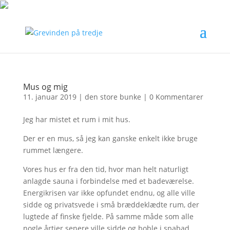
Mus og mig
11. januar 2019
|
den store bunke
|
0 Kommentarer
Jeg har mistet et rum i mit hus.
Der er en mus, så jeg kan ganske enkelt ikke bruge
rummet længere.
Vores hus er fra den tid, hvor man helt naturligt
anlagde sauna i forbindelse med et badeværelse.
Energikrisen var ikke opfundet endnu, og alle ville
sidde og privatsvede i små bræddeklædte rum, der
lugtede af finske fjelde. På samme måde som alle
nogle årtier senere ville sidde og boble i spabad.