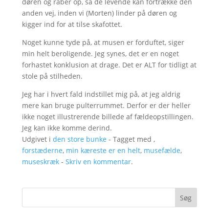
døren og råber op, så de levende kan fortrække den
anden vej, inden vi (Morten) linder på døren og
kigger ind for at tilse skafottet.
Noget kunne tyde på, at musen er forduftet, siger
min helt beroligende. Jeg synes, det er en noget
forhastet konklusion at drage. Det er ALT for tidligt at
stole på stilheden.
Jeg har i hvert fald indstillet mig på, at jeg aldrig
mere kan bruge pulterrummet. Derfor er der heller
ikke noget illustrerende billede af fældeopstillingen.
Jeg kan ikke komme derind.
Udgivet i
den store bunke
- Tagget med ,
forstæderne
,
min kæreste er en helt
,
musefælde
,
museskræk
-
Skriv en kommentar
.